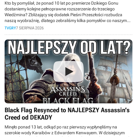
Kto by pomyślał, że ponad 10 lat po premierze Dzikiego Gonu
dostaniemy kolejne pełnoprawne rozszerzenie do trzeciego
Wiedźmina? Zbliżający się dodatek Pieśni Przeszłości rozbudza
naszą wyobraźnię, dlatego zebraliśmy kilka pomysłów co naszym
zdaniem mogłoby się pojawić w nadchodzącym rozszerzeniu
TVGRY
7 SIERPNIA 2026
tworzonym przez CD Projekt RED oraz Fool’s Theory.
Black Flag Resynced to NAJLEPSZY Assassin’s
Creed od DEKADY
Minęło ponad 13 lat, odkąd po raz pierwszy wypłynęliśmy na
szerokie wody Karaibów z Edwardem Kenwayem. W dzisiejszym