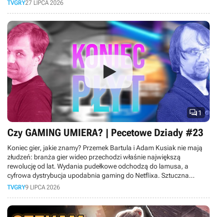
Dlatego też w dzisiejszym materiale bierzemy pod lupę DLC, które
TVGRY
27 LIPCA 2026
okazały się lepsze niż same gry.

1
Czy GAMING UMIERA? | Pecetowe Dziady #23
Koniec gier, jakie znamy? Przemek Bartula i Adam Kusiak nie mają
złudzeń: branża gier wideo przechodzi właśnie największą
rewolucję od lat. Wydania pudełkowe odchodzą do lamusa, a
cyfrowa dystrybucja upodabnia gaming do Netflixa. Sztuczna
inteligencja wkracza do produkcji gier, ceny sprzętu rosną tak
TVGRY
9 LIPCA 2026
szybko, że hobby staje się elitarne, a gry-usługi pochłaniają graczy
na całe dekady, nie zostawiając miejsca nowym tytułom. Do tego
młodsze pokolenie woli oglądać gameplaye na YouTube, niż grać