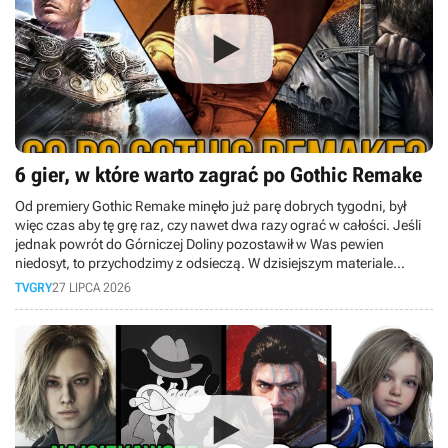
6 gier, w które warto zagrać po Gothic Remake
Od premiery Gothic Remake minęło już parę dobrych tygodni, był
więc czas aby tę grę raz, czy nawet dwa razy ograć w całości. Jeśli
jednak powrót do Górniczej Doliny pozostawił w Was pewien
niedosyt, to przychodzimy z odsieczą. W dzisiejszym materiale
przygotowaliśmy dla Was zestawienie gier, które idealnie sprawdzą
TVGRY
27 LIPCA 2026
się jako lekarstwo na pogothicowego kaca.