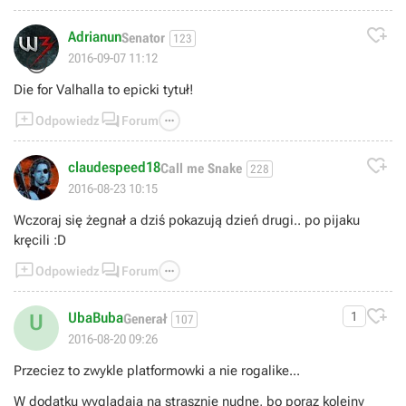

Adrianun
Senator
123
😃
2016-09-07 11:12
Die for Valhalla to epicki tytuł!



Odpowiedz
Forum

claudespeed18
Call me Snake
228
2016-08-23 10:15
Wczoraj się żegnał a dziś pokazują dzień drugi.. po pijaku
kręcili :D



Odpowiedz
Forum

UbaBuba
1
U
Generał
107
2016-08-20 09:26
Przeciez to zwykle platformowki a nie rogalike...
W dodatku wygladaja na strasznie nudne, bo poraz kolejny