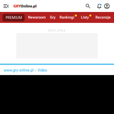




Newsroom
Gry
Rankingi
Listy
Recenzje
PREMIUM
www.gry-online.pl
Video
