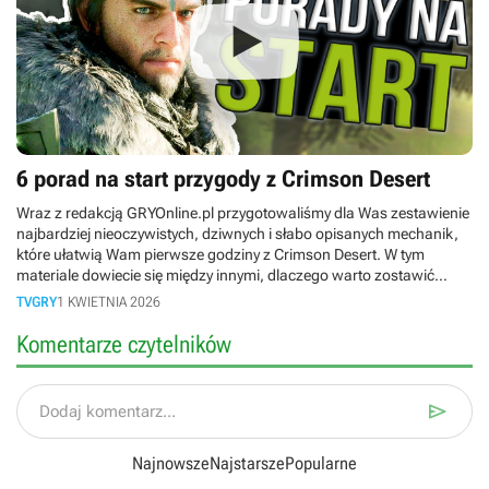
6 porad na start przygody z Crimson Desert
Wraz z redakcją GRYOnline.pl przygotowaliśmy dla Was zestawienie
najbardziej nieoczywistych, dziwnych i słabo opisanych mechanik,
które ułatwią Wam pierwsze godziny z Crimson Desert. W tym
materiale dowiecie się między innymi, dlaczego warto zostawić
zwiedzanie świata na później i dlaczego do kradzieży w tej grze
TVGRY
1 KWIETNIA 2026
potrzebujecie odpowiedniego dress codu.
Komentarze czytelników

Dodaj komentarz...
Najnowsze
Najstarsze
Popularne