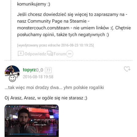
komunikujemy :)
Jeśli chcesz dowiedzieć się więcej to zapraszamy na -
nasz Community Page na Steamie -
monstercouch.com/steam - nie umiem linków :(. Chętnie
posłuchamy opinii, także tych negatywnych :)
[wyedytowany przez edrache 2016-08-23 10:19:25]



Odpowiedz
Forum

topyrz
O_O
77
😉
2016-08-18 19:58
...tak więc moi drodzy dwa... yhm polskie rogaliki
Oj Arasz, Arasz, w ogóle się nie starasz ;)