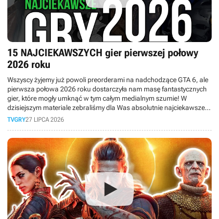
15 NAJCIEKAWSZYCH gier pierwszej połowy
2026 roku
Wszyscy żyjemy już powoli preorderami na nadchodzące GTA 6, ale
pierwsza połowa 2026 roku dostarczyła nam masę fantastycznych
gier, które mogły umknąć w tym całym medialnym szumie! W
dzisiejszym materiale zebraliśmy dla Was absolutnie najciekawsze
premiery minionych miesięcy.
TVGRY
27 LIPCA 2026