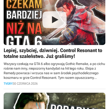
samemu. Czy w obliczu masowych zwolnień rynek gier czeka
kryzys? Sprawdź, co czeka graczy.
Lepiej, szybciej, dziwniej. Control Resonant to
totalne szaleństwo. Już graliśmy!
Wszyscy czekają na GTA 6 albo ogrywają Gothic Remake, a po cichu
rośnie nam inny, niepozorny kandydat na hit tego roku. Ekipa z
Remedy powraca i wrzuca nas w sam środek psychodelicznego
koszmaru w grze Control Resonant. Tym razem opuszczamy
Najstarsze Domostwo i wychodzimy na ulice wykrzywionego
TVGRY
30 CZERWCA 2026
Manhattanu. Wcielamy się w Dylana Fadena, wyklętego brata Jesse,
który dostaje drugą szansę i musi posprzątać cały ten bałagan. W
dzisiejszym materiale opowiemy Wam o naszych wrażeniach z
przedpremierowego dema. Czy Finowie znowu dowieźli?