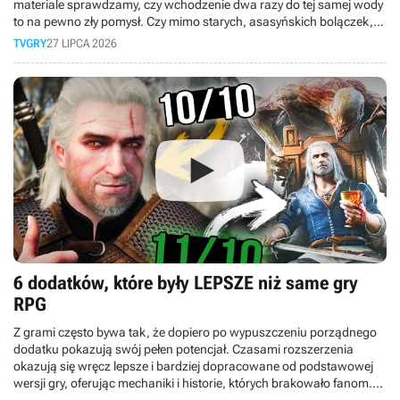
materiale sprawdzamy, czy wchodzenie dwa razy do tej samej wody
to na pewno zły pomysł. Czy mimo starych, asasyńskich bolączek,
obecnych między innymi w walce, to faktycznie najlepsza odsłona
TVGRY
27 LIPCA 2026
serii od dekady?
6 dodatków, które były LEPSZE niż same gry
RPG
Z grami często bywa tak, że dopiero po wypuszczeniu porządnego
dodatku pokazują swój pełen potencjał. Czasami rozszerzenia
okazują się wręcz lepsze i bardziej dopracowane od podstawowej
wersji gry, oferując mechaniki i historie, których brakowało fanom.