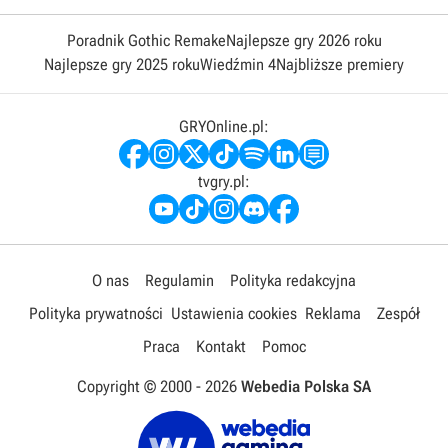
Poradnik Gothic Remake
Najlepsze gry 2026 roku
Najlepsze gry 2025 roku
Wiedźmin 4
Najbliższe premiery
GRYOnline.pl:
tvgry.pl:
O nas
Regulamin
Polityka redakcyjna
Polityka prywatności
Ustawienia cookies
Reklama
Zespół
Praca
Kontakt
Pomoc
Copyright © 2000 -
2026
Webedia Polska SA