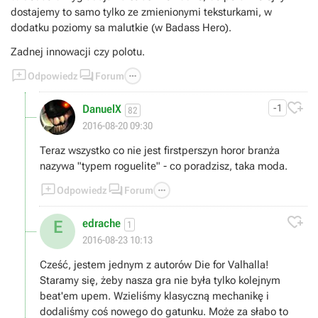
dostajemy to samo tylko ze zmienionymi teksturkami, w
dodatku poziomy sa malutkie (w Badass Hero).
Zadnej innowacji czy polotu.



Odpowiedz
Forum

DanuelX
-1
82
2016-08-20 09:30
Teraz wszystko co nie jest firstperszyn horor branża
nazywa "typem roguelite" - co poradzisz, taka moda.



Odpowiedz
Forum

edrache
E
1
2016-08-23 10:13
Cześć, jestem jednym z autorów Die for Valhalla!
Staramy się, żeby nasza gra nie była tylko kolejnym
beat'em upem. Wzieliśmy klasyczną mechanikę i
dodaliśmy coś nowego do gatunku. Może za słabo to