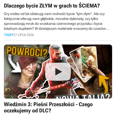
Dlaczego bycie ZŁYM w grach to ŚCIEMA?
Gry wideo od lat obiecują nam wolność bycia "tym złym". Ale czy
faktycznie oferują nam głębokie, moralne dylematy, czy tylko
sprowadzają mrok do wciskania czerwonego przycisku i bycia
totalnym dupkiem? W dzisiejszym materiale wracamy do czasów
PS3 i bierzemy pod lupę słynny system karmy z kultowej serii
TVGRY
27 LIPCA 2026
inFamous!
Wiedźmin 3: Pieśni Przeszłości - Czego
oczekujemy od DLC?