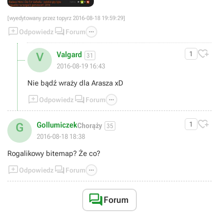
[wyedytowany przez topyrz 2016-08-18 19:59:29]



Odpowiedz
Forum

Valgard
1
V
31
2016-08-19 16:43
Nie bądź wraży dla Arasza xD



Odpowiedz
Forum

Gollumiczek
1
G
Chorąży
35
2016-08-18 18:38
Rogalikowy bitemap? Że co?



Odpowiedz
Forum

Forum