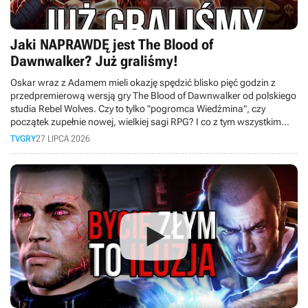
Jaki NAPRAWDĘ jest The Blood of
Dawnwalker? Już graliśmy!
Oskar wraz z Adamem mieli okazję spędzić blisko pięć godzin z
przedpremierową wersją gry The Blood of Dawnwalker od polskiego
studia Rebel Wolves. Czy to tylko "pogromca Wiedźmina", czy
początek zupełnie nowej, wielkiej sagi RPG? I co z tym wszystkim
wspólnego ma Bezimienny z Gothica? Odpowiedź poznacie w tym
TVGRY
27 LIPCA 2026
materiale.