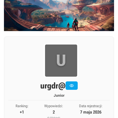
U
urgdr@

Junior
Ranking:
Wypowiedzi:
Data rejestracji:
+1
2
7 maja 2026
(0,02/dzień)