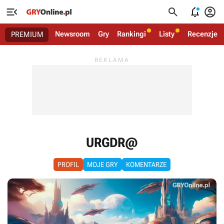




Newsroom
Gry
Rankingi
Listy
Recenzje
PREMIUM
URGDR@
PROFIL
MOJE GRY
KOMENTARZE