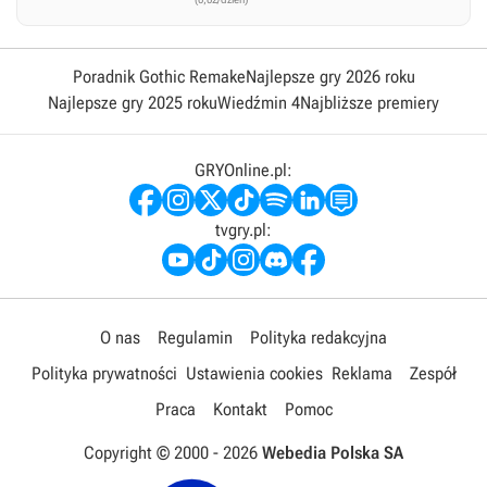
Poradnik Gothic Remake
Najlepsze gry 2026 roku
Najlepsze gry 2025 roku
Wiedźmin 4
Najbliższe premiery
GRYOnline.pl:
tvgry.pl:
O nas
Regulamin
Polityka redakcyjna
Polityka prywatności
Ustawienia cookies
Reklama
Zespół
Praca
Kontakt
Pomoc
Copyright © 2000 -
2026
Webedia Polska SA