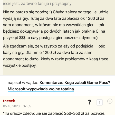
iecie jest, zarówno tani ja i przystępny
Nie za bardzo się zgodzę :) Chyba zależy od tego ile ludzie
wydają na gry. Tutaj za dwa lata zapłacisz ok 1200 zł za
sam abonament, w którym nie ma wszystkich gier i i tak
będziesz dokupywał a po dwóch latach jak braknie Ci na
przykłąd $$$ to cały postęp z gier poszedł z dymem:)
Ale zgadzam się, że wszystko zależy od podejścia i ilośc
kasy na gry. Dla mnie 1200 zł za dwa lata za sam
abonament to dużo, kiedy w razie problemów z kasą trace
wszystkie postępy.
napisał w wątku:
Komentarze: Kogo zaboli Game Pass?
Microsoft wypowiada wojnę totalną
❓
tnecek
1
06.10.2020
07:55
"Ilu graczy zdecyduje się zapłacić 260–360 zł za pozycję,