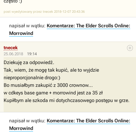
często :)
post wyedytowany przez tnecek 2018-12-07 20:43:36
napisał w wątku:
Komentarze: The Elder Scrolls Online:
Morrowind
tnecek
25.06.2018
19:14
Dziekuję za odpowiedź.
Tak, wiem, że mogę tak kupić, ale to wyjdzie
nieproporcjonalnie drogo:)
Bo musiałbym zakupić z 3000 crownow...
w cdkeys base game + morrowind jest za 35 zł
Kupiłbym ale szkoda mi dotychczasowego postępu w grze.
napisał w wątku:
Komentarze: The Elder Scrolls Online:
Morrowind