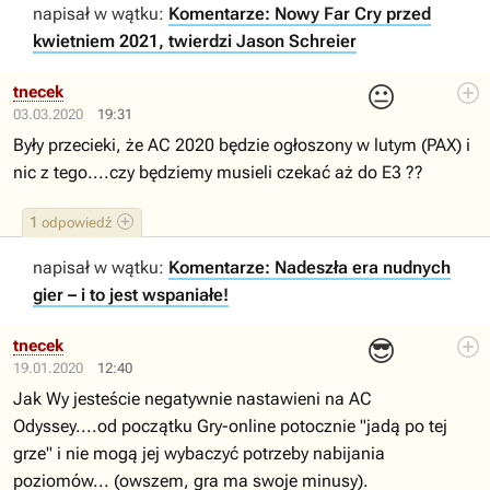
napisał w wątku:
Komentarze: Nowy Far Cry przed
kwietniem 2021, twierdzi Jason Schreier
😐
tnecek
03.03.2020
19:31
Były przecieki, że AC 2020 będzie ogłoszony w lutym (PAX) i
nic z tego....czy będziemy musieli czekać aż do E3 ??
1
odpowiedź
napisał w wątku:
Komentarze: Nadeszła era nudnych
gier – i to jest wspaniałe!
😎
tnecek
19.01.2020
12:40
Jak Wy jesteście negatywnie nastawieni na AC
Odyssey....od początku Gry-online potocznie "jadą po tej
grze" i nie mogą jej wybaczyć potrzeby nabijania
poziomów... (owszem, gra ma swoje minusy).