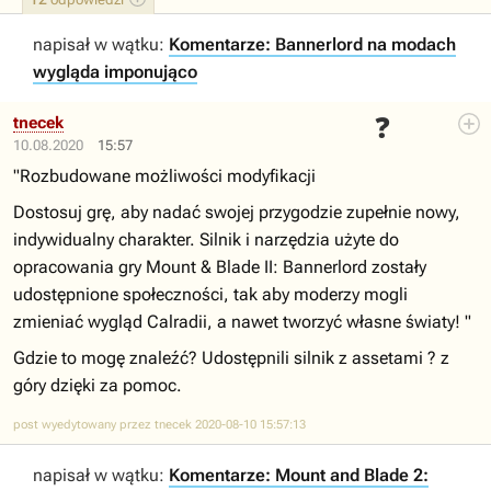
napisał w wątku:
Komentarze: Bannerlord na modach
wygląda imponująco
❓
tnecek
10.08.2020
15:57
"Rozbudowane możliwości modyfikacji
Dostosuj grę, aby nadać swojej przygodzie zupełnie nowy,
indywidualny charakter. Silnik i narzędzia użyte do
opracowania gry Mount & Blade II: Bannerlord zostały
udostępnione społeczności, tak aby moderzy mogli
zmieniać wygląd Calradii, a nawet tworzyć własne światy! "
Gdzie to mogę znaleźć? Udostępnili silnik z assetami ? z
góry dzięki za pomoc.
post wyedytowany przez tnecek 2020-08-10 15:57:13
napisał w wątku:
Komentarze: Mount and Blade 2: