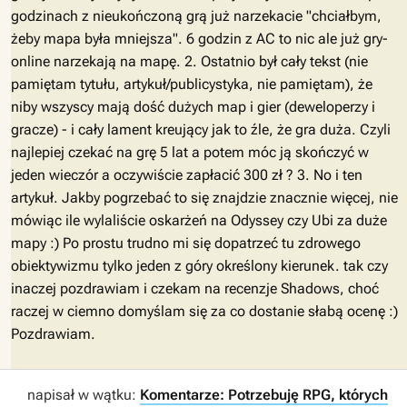
godzinach z nieukończoną grą już narzekacie "chciałbym,
żeby mapa była mniejsza". 6 godzin z AC to nic ale już gry-
online narzekają na mapę. 2. Ostatnio był cały tekst (nie
pamiętam tytułu, artykuł/publicystyka, nie pamiętam), że
niby wszyscy mają dość dużych map i gier (deweloperzy i
gracze) - i cały lament kreujący jak to źle, że gra duża. Czyli
najlepiej czekać na grę 5 lat a potem móc ją skończyć w
jeden wieczór a oczywiście zapłacić 300 zł ? 3. No i ten
artykuł. Jakby pogrzebać to się znajdzie znacznie więcej, nie
mówiąc ile wylaliście oskarżeń na Odyssey czy Ubi za duże
mapy :) Po prostu trudno mi się dopatrzeć tu zdrowego
obiektywizmu tylko jeden z góry określony kierunek. tak czy
inaczej pozdrawiam i czekam na recenzje Shadows, choć
raczej w ciemno domyślam się za co dostanie słabą ocenę :)
Pozdrawiam.
napisał w wątku:
Komentarze: Potrzebuję RPG, których