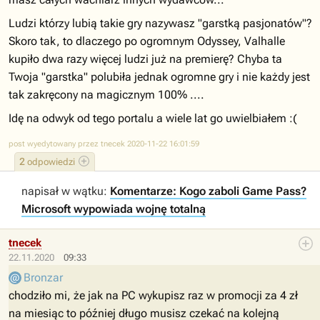
Ludzi którzy lubią takie gry nazywasz "garstką pasjonatów"?
Skoro tak, to dlaczego po ogromnym Odyssey, Valhalle
kupiło dwa razy więcej ludzi już na premierę? Chyba ta
Twoja "garstka" polubiła jednak ogromne gry i nie każdy jest
tak zakręcony na magicznym 100% ....
Idę na odwyk od tego portalu a wiele lat go uwielbiałem :(
post wyedytowany przez tnecek 2020-11-22 16:01:59
2
odpowiedzi
napisał w wątku:
Komentarze: Kogo zaboli Game Pass?
Microsoft wypowiada wojnę totalną
tnecek
22.11.2020
09:33
Bronzar
chodziło mi, że jak na PC wykupisz raz w promocji za 4 zł
na miesiąc to później długo musisz czekać na kolejną