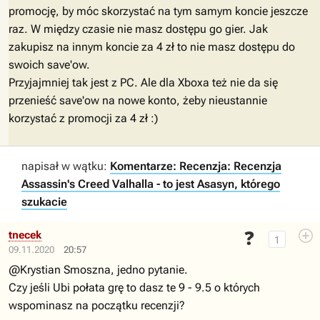
promocję, by móc skorzystać na tym samym koncie jeszcze
raz. W między czasie nie masz dostępu go gier. Jak
zakupisz na innym koncie za 4 zł to nie masz dostępu do
swoich save'ow.
Przyjajmniej tak jest z PC. Ale dla Xboxa też nie da się
przenieść save'ow na nowe konto, żeby nieustannie
korzystać z promocji za 4 zł :)
napisał w wątku:
Komentarze: Recenzja: Recenzja
Assassin's Creed Valhalla - to jest Asasyn, którego
szukacie
❓
tnecek
1
09.11.2020
20:57
@Krystian Smoszna
, jedno pytanie.
Czy jeśli Ubi połata grę to dasz te 9 - 9.5 o których
wspominasz na początku recenzji?