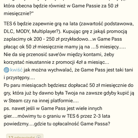
która obecna będzie również w Game Passie za 50 zł
miesięcznie?"
TES 6 będzie zapewnie grą na lata (zawartość podstawowa,
DLC, MODY, Multiplayer?). Kupując grę z jakąś promocją
zaplacimy ok 200 - 250 zł przykładowo...w Game Pass
płacąc ok 50 zł miesięcznie mamy ją na ...5 miesięcy.....
Nie da się przenosić save'ów między kontami, żeby
korzystać nieustannie z promocji 4zł a miesiąc...
kwiść
jak można wychwalać, że Game Pass jest taki tani
i przystępny....
Po paru miesiącach będziesz dopłacać 50 zł miesięcznie do
gry, która już by dawno była Twoja na zawsze gdyby kupić ją
w Steam czy na innej platformie....
ps. nawet jeśli w Game Pass jest wiele innych
gier....mówimy tu o graniu w TES 6 przez 2-3 lata
powiedzmy....gdzie tu opłacalność Game Passa?
12
odpowiedzi