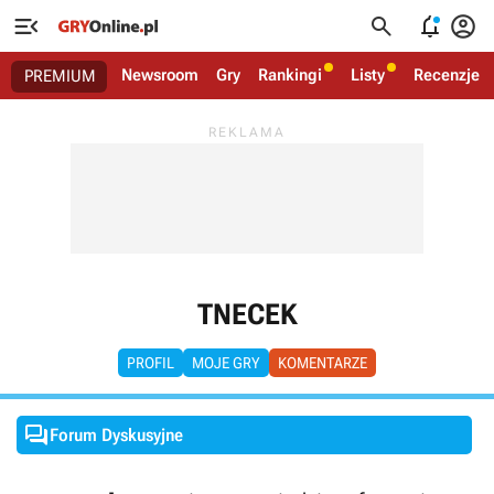




Newsroom
Gry
Rankingi
Listy
Recenzje
PREMIUM
TNECEK
PROFIL
MOJE GRY
KOMENTARZE

Forum Dyskusyjne