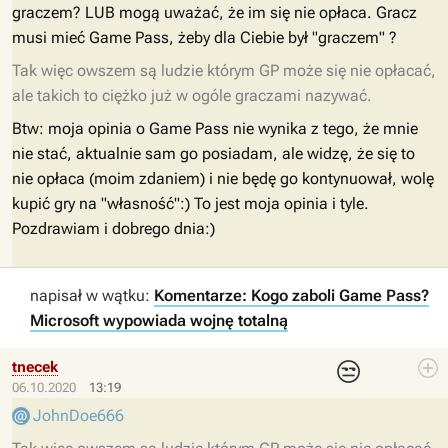
graczem? LUB mogą uważać, że im się nie opłaca. Gracz
musi mieć Game Pass, żeby dla Ciebie był "graczem" ?
Tak więc owszem są ludzie którym GP może się nie opłacać,
ale takich to ciężko już w ogóle graczami nazywać.
Btw: moja opinia o Game Pass nie wynika z tego, że mnie
nie stać, aktualnie sam go posiadam, ale widzę, że się to
nie opłaca (moim zdaniem) i nie będę go kontynuował, wolę
kupić gry na "własność":) To jest moja opinia i tyle.
Pozdrawiam i dobrego dnia:)
napisał w wątku:
Komentarze: Kogo zaboli Game Pass?
Microsoft wypowiada wojnę totalną
😒
tnecek
06.10.2020
13:19
JohnDoe666