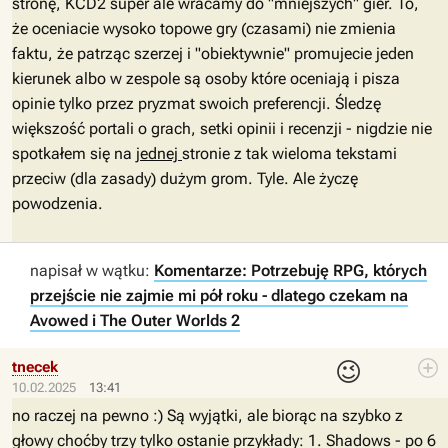
stronę, KCD2 super ale wracamy do "mniejszych" gier. To,
że oceniacie wysoko topowe gry (czasami) nie zmienia
faktu, że patrząc szerzej i "obiektywnie" promujecie jeden
kierunek albo w zespole są osoby które oceniają i pisza
opinie tylko przez pryzmat swoich preferencji. Śledzę
większość portali o grach, setki opinii i recenzji - nigdzie nie
spotkałem się na
jednej
stronie z tak wieloma tekstami
przeciw (dla zasady) dużym grom. Tyle. Ale życzę
powodzenia.
napisał w wątku:
Komentarze: Potrzebuję RPG, których
przejście nie zajmie mi pół roku - dlatego czekam na
Avowed i The Outer Worlds 2
😉
tnecek
10.02.2025
13:41
no raczej na pewno :) Są wyjątki, ale biorąc na szybko z
głowy choćby trzy tylko ostanie przykłady: 1. Shadows - po 6