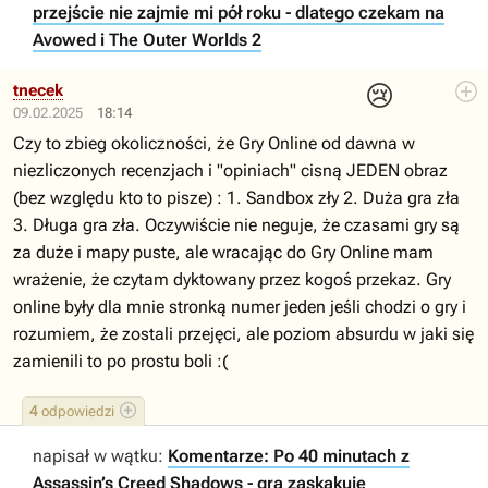
przejście nie zajmie mi pół roku - dlatego czekam na
Avowed i The Outer Worlds 2
😢
tnecek
09.02.2025
18:14
Czy to zbieg okoliczności, że Gry Online od dawna w
niezliczonych recenzjach i "opiniach" cisną JEDEN obraz
(bez względu kto to pisze) : 1. Sandbox zły 2. Duża gra zła
3. Długa gra zła. Oczywiście nie neguje, że czasami gry są
za duże i mapy puste, ale wracając do Gry Online mam
wrażenie, że czytam dyktowany przez kogoś przekaz. Gry
online były dla mnie stronką numer jeden jeśli chodzi o gry i
rozumiem, że zostali przejęci, ale poziom absurdu w jaki się
zamienili to po prostu boli :(
4
odpowiedzi
napisał w wątku:
Komentarze: Po 40 minutach z
Assassin’s Creed Shadows - gra zaskakuje