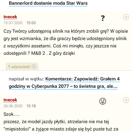
Bannerlord dostanie moda Star Wars
❓
tnecek
15.07.2020
15:03
Czy Twórcy udostępnią silnik na którym zrobili grę? W opisie
gry jest wzmianka, że dla graczy będzie udostępniony silnik
z wszystkimi assetami. Coś mi minęło, czy jeszcze nie
udostępnili ? M&B 2 . Z góry dzięki
1
odpowiedź
napisał w wątku:
Komentarze: Zapowiedź: Grałem 4
godziny w Cyberpunka 2077 – to świetna gra, ale…
😜
tnecek
26.06.2020
15:18
Szok....
piszesz, że model jazdy płytki, strzelanie nie ma tej
"mięsistości" a żyjące miasto zdaje się być puste tuż za