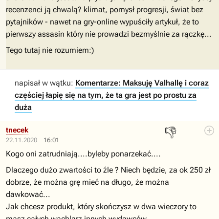
recenzenci ją chwalą? klimat, pomysł progresji, świat bez
pytajników - nawet na gry-online wypuściły artykuł, że to
pierwszy assasin który nie prowadzi bezmyślnie za rączkę...
Tego tutaj nie rozumiem:)
napisał w wątku:
Komentarze: Maksuję Valhallę i coraz
częściej łapię się na tym, że ta gra jest po prostu za
duża
👎
tnecek
22.11.2020
16:01
Kogo oni zatrudniają....byleby ponarzekać....
Dlaczego dużo zwartości to źle ? Niech będzie, za ok 250 zł
dobrze, że można grę mieć na długo, że można
dawkować...
Jak chcesz produkt, który skończysz w dwa wieczory to
masz całych wachlarz innych wydawców...