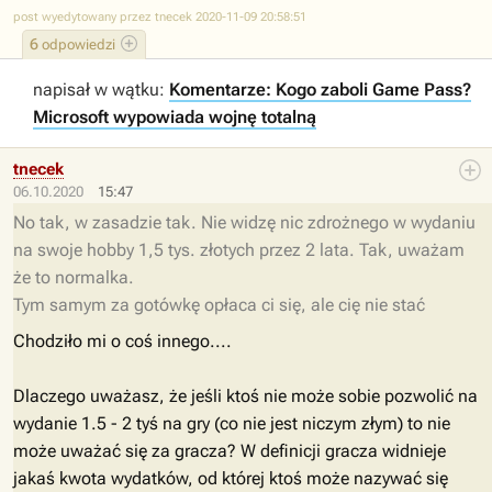
post wyedytowany przez tnecek 2020-11-09 20:58:51
6
odpowiedzi
napisał w wątku:
Komentarze: Kogo zaboli Game Pass?
Microsoft wypowiada wojnę totalną
tnecek
06.10.2020
15:47
No tak, w zasadzie tak. Nie widzę nic zdrożnego w wydaniu
na swoje hobby 1,5 tys. złotych przez 2 lata. Tak, uważam
że to normalka.
Tym samym za gotówkę opłaca ci się, ale cię nie stać
Chodziło mi o coś innego....
Dlaczego uważasz, że jeśli ktoś nie może sobie pozwolić na
wydanie 1.5 - 2 tyś na gry (co nie jest niczym złym) to nie
może uważać się za gracza? W definicji gracza widnieje
jakaś kwota wydatków, od której ktoś może nazywać się