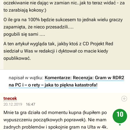
oczekiwanie nie dając w zamian nic..jak to teraz widać - za
to zarabiają kokosy:)
O ile gra na 100% będzie sukcesem to jednak wielu graczy
zapamięta, że nieco przesadzili....
pogubili się sami ....
A ten artykuł wygląda tak, jakby ktoś z CD Projekt Red
siedział u Was w redakcji i dyktował co macie kiedy
opublikować.
napisał w wątku:
Komentarze: Recenzja: Gram w RDR2
na PC i – o rety – jaka to piękna katastrofa!
tnecek
20.12.2019
16:47
Mnie ta gra działa od momentu kupna (kupiłem po
10
wypuszczeniu początkowych poprawek). Nie mam
żadnych problemów i spokojnie gram na Ulta w 4k.