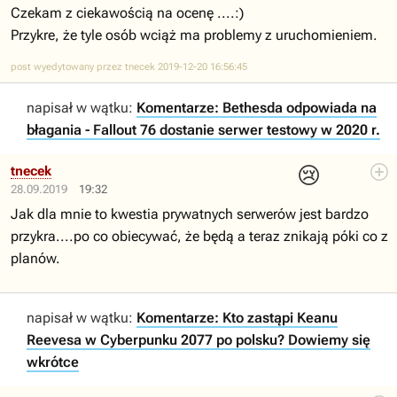
Czekam z ciekawością na ocenę ....:)
Przykre, że tyle osób wciąż ma problemy z uruchomieniem.
post wyedytowany przez tnecek 2019-12-20 16:56:45
napisał w wątku:
Komentarze: Bethesda odpowiada na
błagania - Fallout 76 dostanie serwer testowy w 2020 r.
😢
tnecek
28.09.2019
19:32
Jak dla mnie to kwestia prywatnych serwerów jest bardzo
przykra....po co obiecywać, że będą a teraz znikają póki co z
planów.
napisał w wątku:
Komentarze: Kto zastąpi Keanu
Reevesa w Cyberpunku 2077 po polsku? Dowiemy się
wkrótce