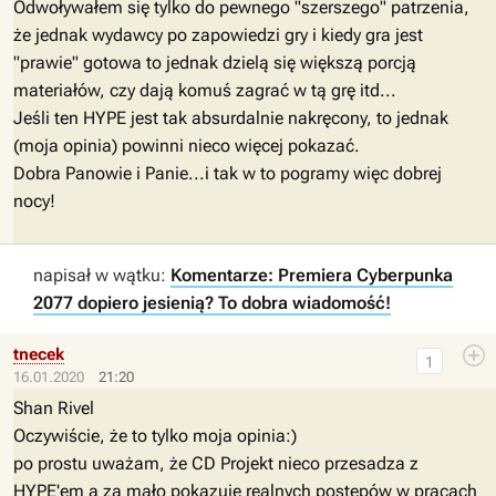
Odwoływałem się tylko do pewnego "szerszego" patrzenia,
że jednak wydawcy po zapowiedzi gry i kiedy gra jest
"prawie" gotowa to jednak dzielą się większą porcją
materiałów, czy dają komuś zagrać w tą grę itd...
Jeśli ten HYPE jest tak absurdalnie nakręcony, to jednak
(moja opinia) powinni nieco więcej pokazać.
Dobra Panowie i Panie...i tak w to pogramy więc dobrej
nocy!
napisał w wątku:
Komentarze: Premiera Cyberpunka
2077 dopiero jesienią? To dobra wiadomość!
tnecek
1
16.01.2020
21:20
Shan Rivel
Oczywiście, że to tylko moja opinia:)
po prostu uważam, że CD Projekt nieco przesadza z
HYPE'em a za mało pokazuje realnych postępów w pracach