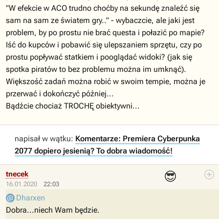
"W efekcie w ACO trudno choćby na sekundę znaleźć się
sam na sam ze światem gry.." - wybaczcie, ale jaki jest
problem, by po prostu nie brać questa i połazić po mapie?
Iść do kupców i pobawić się ulepszaniem sprzętu, czy po
prostu popływać statkiem i pooglądać widoki? (jak się
spotka piratów to bez problemu można im umknąć).
Większość zadań można robić w swoim tempie, można je
przerwać i dokończyć później...
Bądźcie chociaż TROCHĘ obiektywni...
napisał w wątku:
Komentarze: Premiera Cyberpunka
2077 dopiero jesienią? To dobra wiadomość!
😎
tnecek
16.01.2020
22:03
Dharxen
Dobra...niech Wam będzie.