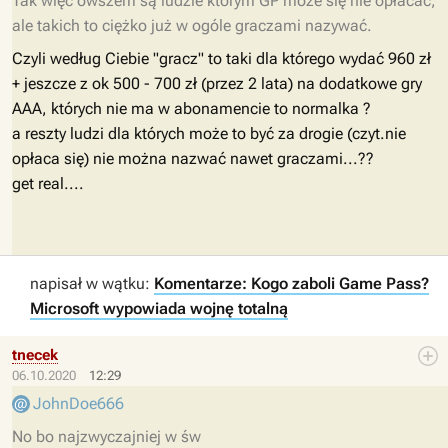
Tak więc owszem są ludzie którym GP może się nie opłacać,
ale takich to ciężko już w ogóle graczami nazywać.
Czyli według Ciebie "gracz" to taki dla którego wydać 960 zł
+ jeszcze z ok 500 - 700 zł (przez 2 lata) na dodatkowe gry
AAA, których nie ma w abonamencie to normalka ?
a reszty ludzi dla których może to być za drogie (czyt.nie
opłaca się) nie można nazwać nawet graczami...??
get real....
napisał w wątku:
Komentarze: Kogo zaboli Game Pass?
Microsoft wypowiada wojnę totalną
tnecek
06.10.2020
12:29
JohnDoe666
No bo najzwyczajniej w św