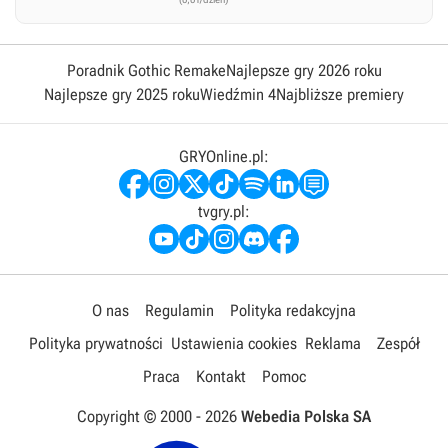
Poradnik Gothic Remake
Najlepsze gry 2026 roku
Najlepsze gry 2025 roku
Wiedźmin 4
Najbliższe premiery
GRYOnline.pl:
tvgry.pl:
O nas
Regulamin
Polityka redakcyjna
Polityka prywatności
Ustawienia cookies
Reklama
Zespół
Praca
Kontakt
Pomoc
Copyright © 2000 -
2026
Webedia Polska SA