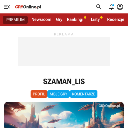




Newsroom
Gry
Rankingi
Listy
Recenzje
PREMIUM
SZAMAN_LIS
PROFIL
MOJE GRY
KOMENTARZE