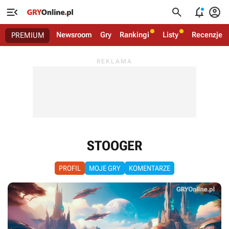




Newsroom
Gry
Rankingi
Listy
Recenzje
PREMIUM
STOOGER
PROFIL
MOJE GRY
KOMENTARZE