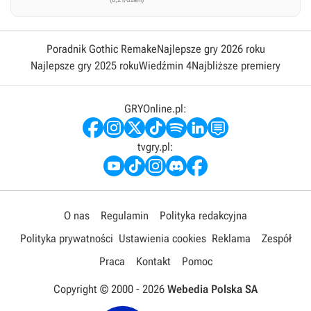
Poradnik Gothic Remake
Najlepsze gry 2026 roku
Najlepsze gry 2025 roku
Wiedźmin 4
Najbliższe premiery
GRYOnline.pl:
tvgry.pl:
O nas
Regulamin
Polityka redakcyjna
Polityka prywatności
Ustawienia cookies
Reklama
Zespół
Praca
Kontakt
Pomoc
Copyright © 2000 -
2026
Webedia Polska SA