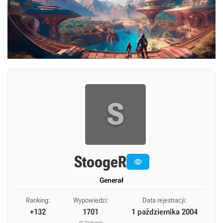
S
StoogeR

Generał
Ranking:
Wypowiedzi:
Data rejestracji:
+132
1701
1 października 2004
(0,21/dzień)