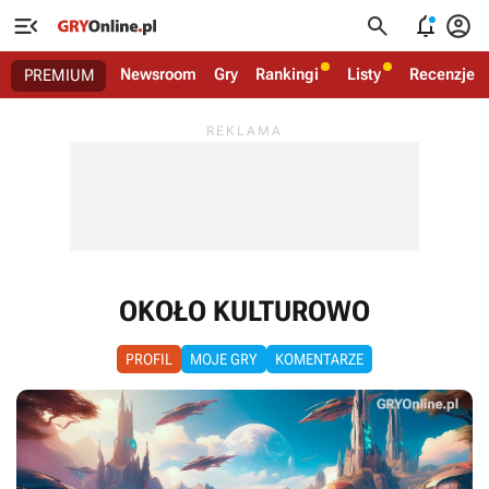




Newsroom
Gry
Rankingi
Listy
Recenzje
PREMIUM
OKOŁO KULTUROWO
PROFIL
MOJE GRY
KOMENTARZE