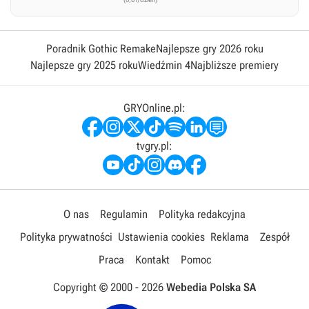
Poradnik Gothic Remake
Najlepsze gry 2026 roku
Najlepsze gry 2025 roku
Wiedźmin 4
Najbliższe premiery
GRYOnline.pl:
tvgry.pl:
O nas
Regulamin
Polityka redakcyjna
Polityka prywatności
Ustawienia cookies
Reklama
Zespół
Praca
Kontakt
Pomoc
Copyright © 2000 -
2026
Webedia Polska SA