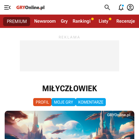




Newsroom
Gry
Rankingi
Listy
Recenzje
PREMIUM
MIŁYCZŁOWIEK
PROFIL
MOJE GRY
KOMENTARZE