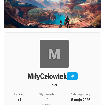
M
MiłyCzłowiek

Junior
Ranking:
Wypowiedzi:
Data rejestracji:
+1
1
5 maja 2026
(0,01/dzień)