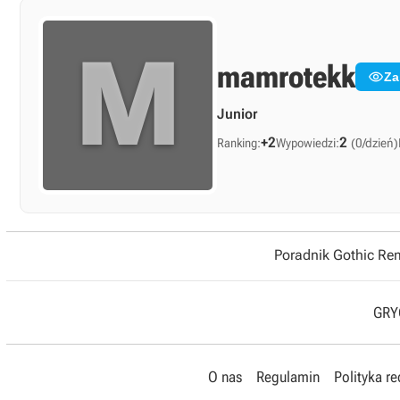
M
mamrotekk

Za
Junior
+2
2
Ranking:
Wypowiedzi:
(0/dzień)
Poradnik Gothic R
GRYO
O nas
Regulamin
Polityka r