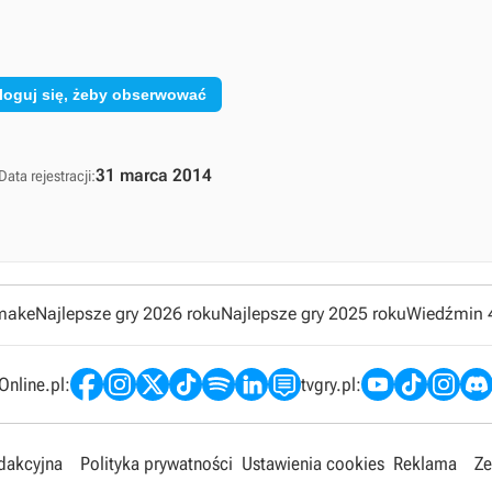
loguj się, żeby obserwować
31 marca 2014
Data rejestracji:
emake
Najlepsze gry 2026 roku
Najlepsze gry 2025 roku
Wiedźmin 
nline.pl:
tvgry.pl:
edakcyjna
Polityka prywatności
Ustawienia cookies
Reklama
Ze