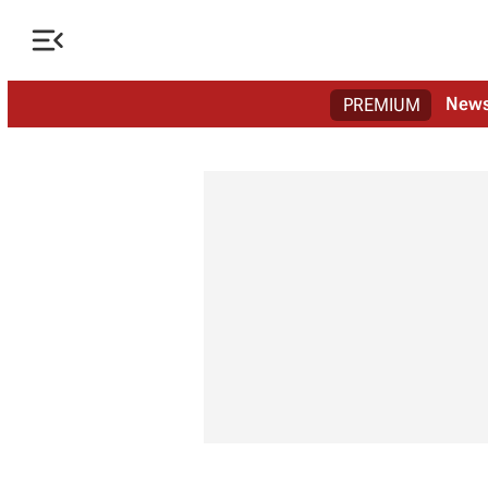

New
PREMIUM