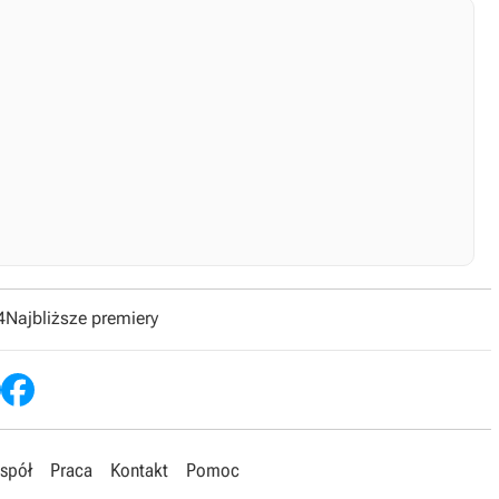
4
Najbliższe premiery
spół
Praca
Kontakt
Pomoc