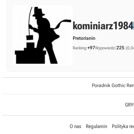
kominiarz1984
Pretorianin
+97
225
Ranking:
Wypowiedzi:
(0,0
Poradnik Gothic R
GRYO
O nas
Regulamin
Polityka r