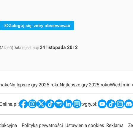

Zaloguj się, żeby obserwować
24 listopada 2012
4/dzień)
Data rejestracji:
emake
Najlepsze gry 2026 roku
Najlepsze gry 2025 roku
Wiedźmin 
nline.pl:
tvgry.pl:
edakcyjna
Polityka prywatności
Ustawienia cookies
Reklama
Ze