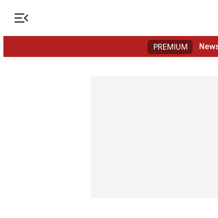

New
PREMIUM