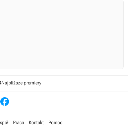
4
Najbliższe premiery
spół
Praca
Kontakt
Pomoc