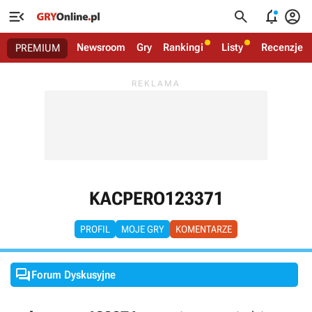




Newsroom
Gry
Rankingi
Listy
Recenzje
PREMIUM
KACPERO123371
PROFIL
MOJE GRY
KOMENTARZE

Forum Dyskusyjne