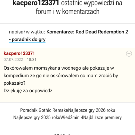
kacpero123371
ostatnie wypowiedzi na
forum i w komentarzach
napisał w wątku:
Komentarze: Red Dead Redemption 2
- poradnik do gry
kacpero123371
07.07.2022
18:31
Oskórowalem momsykana wodnego ale pokazuje w
kompedium ze go nie oskórowalem co mam zrobić by
pokazało?
Dziękuję za odpowiedzi
Poradnik Gothic Remake
Najlepsze gry 2026 roku
Najlepsze gry 2025 roku
Wiedźmin 4
Najbliższe premiery