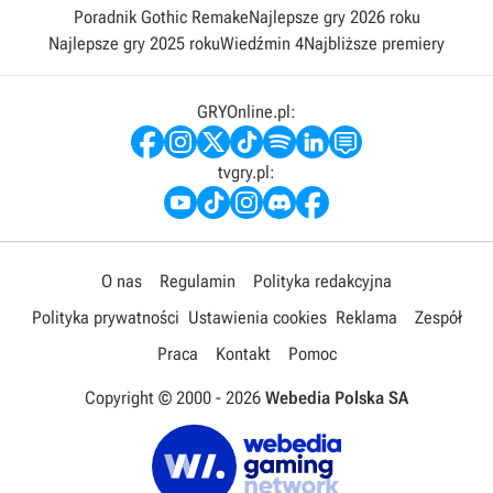
Poradnik Gothic Remake
Najlepsze gry 2026 roku
Najlepsze gry 2025 roku
Wiedźmin 4
Najbliższe premiery
GRYOnline.pl:
tvgry.pl:
O nas
Regulamin
Polityka redakcyjna
Polityka prywatności
Ustawienia cookies
Reklama
Zespół
Praca
Kontakt
Pomoc
Copyright © 2000 -
2026
Webedia Polska SA