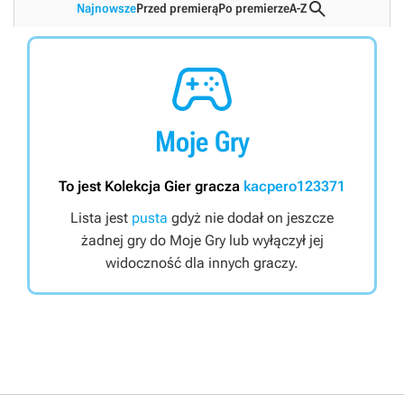

Najnowsze
Przed premierą
Po premierze
A-Z

Moje Gry
To jest Kolekcja Gier gracza
kacpero123371
Lista jest
pusta
gdyż nie dodał on jeszcze
żadnej gry do Moje Gry lub wyłączył jej
widoczność dla innych graczy.