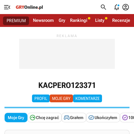




Newsroom
Gry
Rankingi
Listy
Recenzje
PREMIUM
KACPERO123371
PROFIL
MOJE GRY
KOMENTARZE




Moje Gry
Chcę zagrać
Grałem
Ukończyłem
10