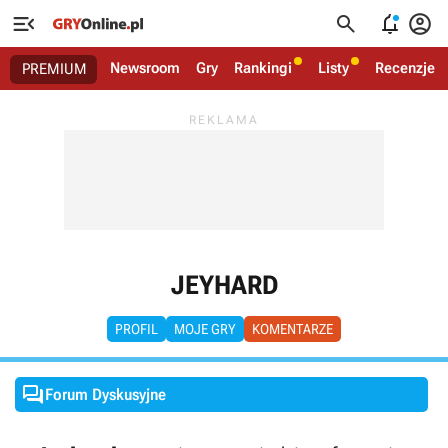




Newsroom
Gry
Rankingi
Listy
Recenzje
PREMIUM
JEYHARD
PROFIL
MOJE GRY
KOMENTARZE

Forum Dyskusyjne