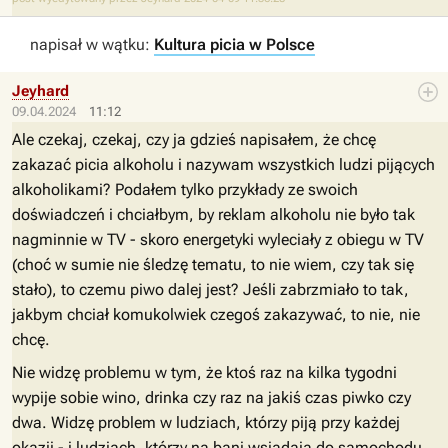
napisał w wątku:
Kultura picia w Polsce
Jeyhard
09.04.2024
11:12
Ale czekaj, czekaj, czy ja gdzieś napisałem, że chcę
zakazać picia alkoholu i nazywam wszystkich ludzi pijących
alkoholikami? Podałem tylko przykłady ze swoich
doświadczeń i chciałbym, by reklam alkoholu nie było tak
nagminnie w TV - skoro energetyki wyleciały z obiegu w TV
(choć w sumie nie śledzę tematu, to nie wiem, czy tak się
stało), to czemu piwo dalej jest? Jeśli zabrzmiało to tak,
jakbym chciał komukolwiek czegoś zakazywać, to nie, nie
chcę.
Nie widzę problemu w tym, że ktoś raz na kilka tygodni
wypije sobie wino, drinka czy raz na jakiś czas piwko czy
dwa. Widzę problem w ludziach, którzy piją przy każdej
okazji - i ludziach, którzy na bani wsiadają do samochodu