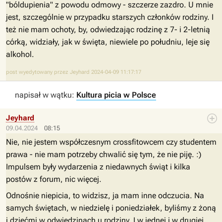
"bóldupienia" z powodu odmowy - szczerze zazdro. U mnie
jest, szczególnie w przypadku starszych członków rodziny. I
też nie mam ochoty, by, odwiedzając rodzinę z 7- i 2-letnią
córką, widziały, jak w święta, niewiele po południu, leje się
alkohol.
post wyedytowany przez Jeyhard 2024-04-09 11:17:17
napisał w wątku:
Kultura picia w Polsce
Jeyhard
09.04.2024
08:15
Nie, nie jestem współczesnym crossfitowcem czy studentem
prawa - nie mam potrzeby chwalić się tym, że nie piję. :)
Impulsem były wydarzenia z niedawnych świąt i kilka
postów z forum, nic więcej.
Odnośnie niepicia, to widzisz, ja mam inne odczucia. Na
samych świętach, w niedzielę i poniedziałek, byliśmy z żoną
i dziećmi w odwiedzinach u rodziny. I w jednej i w drugiej