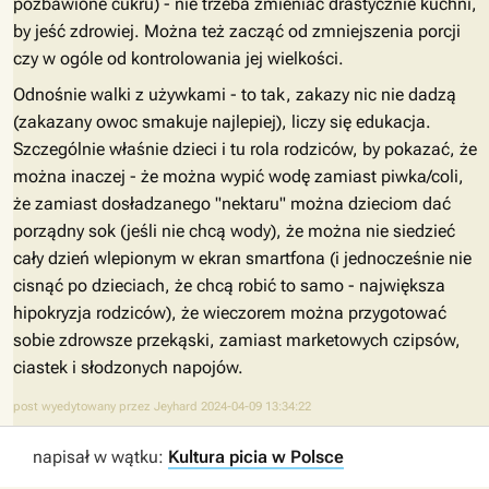
pozbawione cukru) - nie trzeba zmieniać drastycznie kuchni,
by jeść zdrowiej. Można też zacząć od zmniejszenia porcji
czy w ogóle od kontrolowania jej wielkości.
Odnośnie walki z używkami - to tak, zakazy nic nie dadzą
(zakazany owoc smakuje najlepiej), liczy się edukacja.
Szczególnie właśnie dzieci i tu rola rodziców, by pokazać, że
można inaczej - że można wypić wodę zamiast piwka/coli,
że zamiast dosładzanego "nektaru" można dzieciom dać
porządny sok (jeśli nie chcą wody), że można nie siedzieć
cały dzień wlepionym w ekran smartfona (i jednocześnie nie
cisnąć po dzieciach, że chcą robić to samo - największa
hipokryzja rodziców), że wieczorem można przygotować
sobie zdrowsze przekąski, zamiast marketowych czipsów,
ciastek i słodzonych napojów.
post wyedytowany przez Jeyhard 2024-04-09 13:34:22
napisał w wątku:
Kultura picia w Polsce