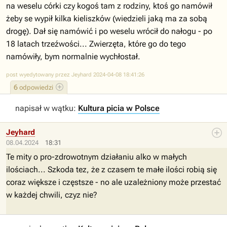
na weselu córki czy kogoś tam z rodziny, ktoś go namówił
żeby se wypił kilka kieliszków (wiedzieli jaką ma za sobą
drogę). Dał się namówić i po weselu wrócił do nałogu - po
18 latach trzeźwości... Zwierzęta, które go do tego
namówiły, bym normalnie wychłostał.
post wyedytowany przez Jeyhard 2024-04-08 18:41:26
6
odpowiedzi
napisał w wątku:
Kultura picia w Polsce
Jeyhard
08.04.2024
18:31
Te mity o pro-zdrowotnym działaniu alko w małych
ilościach... Szkoda tez, że z czasem te małe ilości robią się
coraz większe i częstsze - no ale uzależniony może przestać
w każdej chwili, czyz nie?