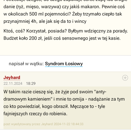
danie (ryż, mięso, warzywa) czy jakiś makaron. Pewnie coś
w okolicach 500 ml pojemności? Żeby trzymało ciepło tak
przynajmniej 4h, ale jak się da to i wincy
Ktoś, coś? Korzystał, posiada? Byłbym wdzięczny za porady.
Budżet koło 200 zł, jeśli coś sensownego jest w tej kasie.
napisał w wątku:
Syndrom Łosiowy
Jeyhard
22.11.2024
18:29
W takim razie cieszę się, że żyje pod swoim "anty-
dramowym kamieniem" i mnie to omija - nadążanie za tym
co kto powiedział, kogo obraził. Męczące to - tyle
fajniejszych rzeczy do robienia.
post wyedytowany przez Jeyhard 2024-11-22 18:44:33