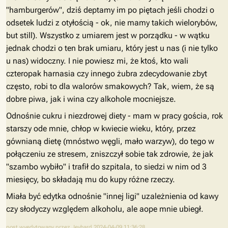
"hamburgerów", dziś deptamy im po piętach jeśli chodzi o
odsetek ludzi z otyłością - ok, nie mamy takich wielorybów,
but still). Wszystko z umiarem jest w porządku - w wątku
jednak chodzi o ten brak umiaru, który jest u nas (i nie tylko
u nas) widoczny. I nie powiesz mi, że ktoś, kto wali
czteropak harnasia czy innego żubra zdecydowanie zbyt
często, robi to dla walorów smakowych? Tak, wiem, że są
dobre piwa, jak i wina czy alkohole mocniejsze.
Odnośnie cukru i niezdrowej diety - mam w pracy gościa, rok
starszy ode mnie, chłop w kwiecie wieku, który, przez
gównianą dietę (mnóstwo węgli, mało warzyw), do tego w
połączeniu ze stresem, zniszczył sobie tak zdrowie, że jak
"szambo wybiło" i trafił do szpitala, to siedzi w nim od 3
miesięcy, bo składają mu do kupy różne rzeczy.
Miała być edytka odnośnie "innej ligi" uzależnienia od kawy
czy słodyczy względem alkoholu, ale aope mnie ubiegł.
post wyedytowany przez Jeyhard 2024-04-09 11:36:28