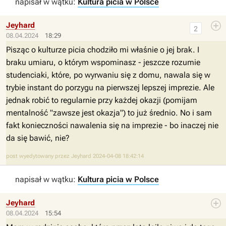
napisał w wątku:
Kultura picia w Polsce
Jeyhard
2
08.04.2024
18:29
Pisząc o kulturze picia chodziło mi właśnie o jej brak. I
braku umiaru, o którym wspominasz - jeszcze rozumie
studenciaki, które, po wyrwaniu się z domu, nawala się w
trybie instant do porzygu na pierwszej lepszej imprezie. Ale
jednak robić to regularnie przy każdej okazji (pomijam
mentalność "zawsze jest okazja") to już średnio. No i sam
fakt konieczności nawalenia się na imprezie - bo inaczej nie
da się bawić, nie?
post wyedytowany przez Jeyhard 2024-04-08 18:42:14
napisał w wątku:
Kultura picia w Polsce
Jeyhard
08.04.2024
15:54