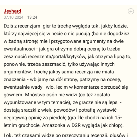
Jeyhard
07.10.2024
13:24
Dziś z recenzjami gier to trochę wygląda tak, jakby ludzie,
którzy najwięcej się w necie o nie pucują (bo nie dogodzisz
w żadną stronę) mieli przygotowane argumenty na dwie
ewentualności - jak gra otrzyma dobrą ocenę to trzeba
zeszmacić recenzenta/portal/krytyków, jak otrzyma lipną to,
ponownie, trzeba zeszmacić, tylko używając innych
argumentów. Trochę jakby sama recenzja nie miała
znaczenia - wbijamy na dół strony, patrzymy na ocenę,
ewentualnie wady i wio, lecim w komentarze obrzucać się
gównem. Mnóstwo osób nie widzi (co też zostało
wypunktowane w tym temacie), że gracze nie są lepsi -
dostają sraczki z wielu powodów i potrafią wystawić
negatywną opinię za pierdołę (gra źle chodzi na ich 15-
letnim gruchocie, Amazonka w D2R wygląda jak chłop).
I ok, też czasami widzę po przeczytaniu recenzji, plusów i