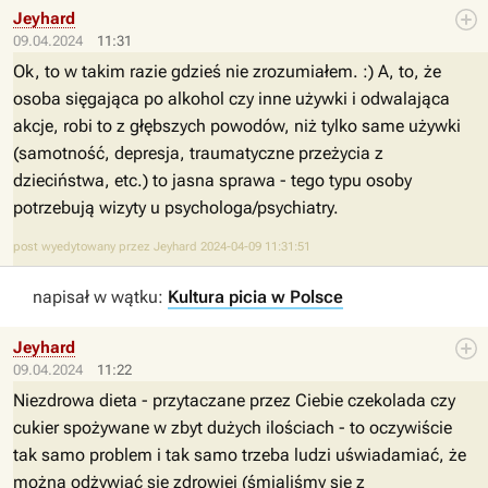
Jeyhard
09.04.2024
11:31
Ok, to w takim razie gdzieś nie zrozumiałem. :) A, to, że
osoba sięgająca po alkohol czy inne używki i odwalająca
akcje, robi to z głębszych powodów, niż tylko same używki
(samotność, depresja, traumatyczne przeżycia z
dzieciństwa, etc.) to jasna sprawa - tego typu osoby
potrzebują wizyty u psychologa/psychiatry.
post wyedytowany przez Jeyhard 2024-04-09 11:31:51
napisał w wątku:
Kultura picia w Polsce
Jeyhard
09.04.2024
11:22
Niezdrowa dieta - przytaczane przez Ciebie czekolada czy
cukier spożywane w zbyt dużych ilościach - to oczywiście
tak samo problem i tak samo trzeba ludzi uświadamiać, że
można odżywiać się zdrowiej (śmialiśmy się z