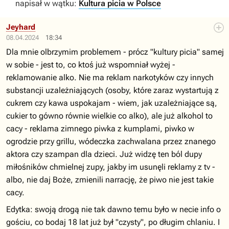
napisał w wątku:
Kultura picia w Polsce
Jeyhard
08.04.2024
18:34
Dla mnie olbrzymim problemem - prócz "kultury picia" samej
w sobie - jest to, co ktoś już wspomniał wyżej -
reklamowanie alko. Nie ma reklam narkotyków czy innych
substancji uzależniających (osoby, które zaraz wystartują z
cukrem czy kawa uspokajam - wiem, jak uzależniające są,
cukier to gówno równie wielkie co alko), ale już alkohol to
cacy - reklama zimnego piwka z kumplami, piwko w
ogrodzie przy grillu, wódeczka zachwalana przez znanego
aktora czy szampan dla dzieci. Już widzę ten ból dupy
miłośników chmielnej zupy, jakby im usunęli reklamy z tv -
albo, nie daj Boże, zmienili narrację, że piwo nie jest takie
cacy.
Edytka: swoją drogą nie tak dawno temu było w necie info o
gościu, co bodaj 18 lat już był "czysty", po długim chlaniu. I