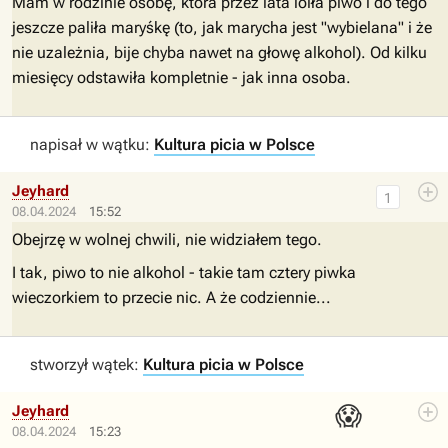
Mam w rodzinie osobę, która przez lata loiła piwo i do tego
jeszcze paliła maryśkę (to, jak marycha jest "wybielana" i że
nie uzależnia, bije chyba nawet na głowę alkohol). Od kilku
miesięcy odstawiła kompletnie - jak inna osoba.
napisał w wątku:
Kultura picia w Polsce
Jeyhard
1
08.04.2024
15:52
Obejrzę w wolnej chwili, nie widziałem tego.
I tak, piwo to nie alkohol - takie tam cztery piwka
wieczorkiem to przecie nic. A że codziennie...
stworzył wątek:
Kultura picia w Polsce
😱
Jeyhard
08.04.2024
15:23