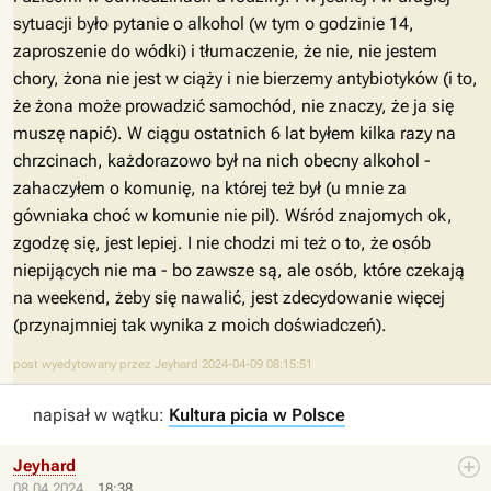
sytuacji było pytanie o alkohol (w tym o godzinie 14,
zaproszenie do wódki) i tłumaczenie, że nie, nie jestem
chory, żona nie jest w ciąży i nie bierzemy antybiotyków (i to,
że żona może prowadzić samochód, nie znaczy, że ja się
muszę napić). W ciągu ostatnich 6 lat byłem kilka razy na
chrzcinach, każdorazowo był na nich obecny alkohol -
zahaczyłem o komunię, na której też był (u mnie za
gówniaka choć w komunie nie pil). Wśród znajomych ok,
zgodzę się, jest lepiej. I nie chodzi mi też o to, że osób
niepijących nie ma - bo zawsze są, ale osób, które czekają
na weekend, żeby się nawalić, jest zdecydowanie więcej
(przynajmniej tak wynika z moich doświadczeń).
post wyedytowany przez Jeyhard 2024-04-09 08:15:51
napisał w wątku:
Kultura picia w Polsce
Jeyhard
08.04.2024
18:38