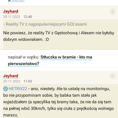
Jeyhard
29.11.2023
12:40
- Reality TV z najpopularniejszymi GOL'asami
Nie powiesz, że reality TV z Gęstochową i Alexem nie byłoby
dobrym widowiskiem. :D
napisał w wątku:
Stłuczka w bramie - kto ma
pierwszeństwo?
Jeyhard
29.11.2023
11:03
HETRIX22
- ano, niestety. Ale to ustalę na monitoringu,
bo nie przypominam sobie, by babka tam stała jak
wyjeżdżałem (a specyfika tej bramy taka, że nie da się tam
na pełnej wbić 30km/h, tylko się ciuła z prędkością wolnego
marszu.