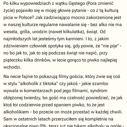
Po kilku wypowiedziach z wątku Gęstego (Pora zmienić
życie) pojawiło się w mojej głowie pytanie - co z tą kulturą
picia w Polsce? Jak zadziwiająco mocno zakorzenione jest
w naszej kulturze regularne nawalanie się - bez alko nie ma
wesela, grilla, urodzin (nawet kilkulatka), świąt. Od
najmłodszych lat jesteśmy tym karmieni. I to, z jakim
zdziwieniem człowiek spotyka się, gdy powie, że "nie pije" -
no bo jak to, jak to się podczas świąt nie napić, przy
piąteczku kilka drinków, w lecie gorąco to piwko najlepiej
wchodzi.
Na necie fajnie to pokazują filmy gościa, który zwie się coś
w stylu "alkoholik z tiktoka" czy jakoś - jakie szambo
wywala w komentarzach pod jego filmami, syndrom
oblężonej twierdzy, bo gość ma czelność powiedzieć, że jak
ktoś łoi codziennie przed spaniem piwko, to że jest
alkoholikiem - bo przecie on może przestać w każdej chwili.
Sam w ostatnich latach przerzuciłem się kompletnie na
okazjonalne piwo 0%, teraz już nie tykam alkoholu w ogóle -