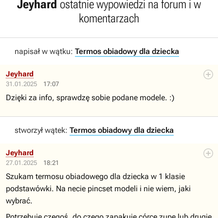
Jeyhard
ostatnie wypowiedzi na forum i w
komentarzach
napisał w wątku:
Termos obiadowy dla dziecka
Jeyhard
31.01.2025
17:07
Dzięki za info, sprawdzę sobie podane modele. :)
stworzył wątek:
Termos obiadowy dla dziecka
Jeyhard
27.01.2025
18:21
Szukam termosu obiadowego dla dziecka w 1 klasie
podstawówki. Na necie pincset modeli i nie wiem, jaki
wybrać.
Potrzebuje czegoś, do czego zapakuje córce zupę lub drugie