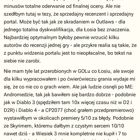
minusów totalne oderwanie od finalnej oceny. Ale nie
szedłbym tutaj w tezy, że sprzedajny recenzent i sprzedajny
portal. Może być tak jak ze skradaniem w Outlaws - dla
jednego totalna dyskwalifikacja, dla Łosia bez znaczenia.
Najbardziej optymalnym byłoby pewnie wrzucić kilku
autorów do recenzji jednej gry - ale przykre realia są takie, że
z punktu widzenia portalu jest to nieopłacalne, bo tekst na
siebie nie zarobi.
Nie mam tyle lat przerobionych w GOLu co Łosiu, ale swoje
dla kilku wypracowałem i po ćwierćwieczu grania wydaje mi
się, że co nie co o grach wiem. Ale jak ludzie cisnęli po ME:
Andromedzie, tak jak bawiłem się bardzo dobrze - podobnie
jak w Diablo 3 (spędziłem tam 10x więcej czasu niż w D2 i
D2R) i Diablo 4 - a CP2077 (choć grałem przedpremierowo)
wystawiłbym w okolicach premiery 5/10 za błędy. Podobnie
ze Skyrimem, któremu dałbym z czystym sercem 10/10
nawet dziś - a Wiesiek 3 mnie kompletnie nie kupił i 7 to