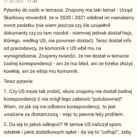
11.09.2024
11:44
Pytanko do osób w temacie. Znajomy ma taki temat - Urząd
Skarbowy stwierdził, że w 2020 i 2021 odebrał on nienależny
zwrot podatku (nie wiem jeszcze czy źle uzupełnił
dokumenty czy co tam narobił - niemniej jednak dostał hajs,
którego, według US, nie powinien dostać). Teraz dostał info
od pracodawcy, że komornik z US wbił mu na
wynagrodzenie. Znajomy twierdzi, że nie dostał w temacie
żadnej korespondencji - ani że ma bład, ani że trzeba złożyć
korektę, ani że wbija mu komornik.
Teraz pytanie:
1. Czy US może tak zrobić, skoro znajomy nie dostał żadnej
korespondencji (i nie mógł tego załatwić "polubownie)?
Wiem, że jak się nie odbierze korespondencji, to jest
uważana za dostarczoną - więc tu pewnie leży problem.
2. Da się to jakoś odkręcić? W sensie US naliczył sporo
odsetek i jakiś dodatkowych opłat - da się to "cofnąć", żeby