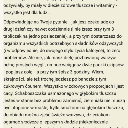
odżywiały, by miały w diecie zdrowe tłuszcze i witaminy -
wszystko jest dla ludzi.
Odpowiadając na Twoje pytanie - jak jesz czekoladę co
drugi dzień czy nawet codziennie (i nie żresz przy tym 3
tabliczek na jedno posiedzenie), a przy tym dostarczasz do
organizmu wszystkich potrzebnych składników odżywczych
(i w odpowiedniej do swojego stylu życia kaloryce), to zero
problemów. Ale nie, jak masz dietę pozbawioną warzyw,
pełną prostych węgli, na noc wciągasz dwie paczki czipsów
i popijasz colą - a przy tym śpisz 3 godziny. Wiem,
skrajności, ale też trochę jedziesz po bandzie z tym
cukrowym ćpunem. Wszystko w zdrowych proporcjach i jest
cacy. Schaboszczaka usmażonego w głębokim tłuszczu
jesteś w stanie bez problemu zamienić, ziemniaki nie muszą
być utopione w maśle, frytki smażone na głębokim tłuszczu,
do obiadu można zjeść świeże warzywa, dzieciakom
ogarnąć słodycze o lepszym składzie (niekoniecznie