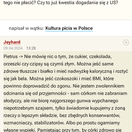
tego nie płacić? Czy to już kwestia dogadania się z US?
napisał w wątku:
Kultura picia w Polsce
Jeyhard
09.04.2024
13:28
Pietrus -> Nie mówię nic o tym, że cukier, czekolada,
orzeszki czy czipsy są czymś złym. Można jeść same
zdrowe tłuszcze i białko i mieć nadwyżkę kaloryczną i roztyć
się jak bela. Można jeść czokoszoki i mieć BMI, które
powinno doprowadzić do zgonu. Nie jestem zwolennikiem
odcinania się od przyjemności - sam córkom nie zabraniam
słodyczy, ale nie biorę najgorszego gunwa wypchanego
niepotrzebnym szajsem, tylko świadomie kupujemy z żoną
rzeczy o lepszym składzie, bez zbędnych konserwantów,
wzmacniaczy, stabilizatorów. Albo po prostu ogarniamy
własne wypieki. Pamiętając przy tym, by córki zdrowo się