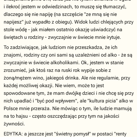
i ilekroć jestem w odwiedzinach, to muszę się tłumaczyć,
dlaczego się nie napiję (na szczęście "ze mną się nie
napijesz" już wypadło z obiegu). Widok ludzi chlejących przy
stole wódę - jak miałem ostatnio okazję uświadczyć na
świętach u rodziny - zwyczajnie w świecie mnie irytuje.
To zadziwiające, jak ludziom nie przeszkadza, że ich
znajomi, rodziny czy oni sami są uzależnieni od alko - że są
zwyczajnie w świecie alkoholikami. Ok, jestem w stanie
zrozumieć, jak ktoś raz na ruski rok wypije sobie z
żoną/mężem wino, jakiegoś drinka. Ale nie regularnie, przy
każdej możliwej okazji. Nie wiem, może to jest
spowodowane tym, że mam dwójkę dzieci i nie chcę się przy
nich upadlać i "być pod wpływem", ale "kultura picia" alko w
Polsce mnie przeraża. Nie mówiąc o tym, ile ludzie marnują
na to hajsu - często oszczędzając przy tym na jakości
żywności.
EDYTKA: a jeszcze jest "świetny pomysł" w postaci "renty