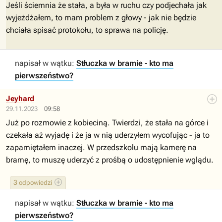
Jeśli ściemnia że stała, a była w ruchu czy podjechała jak
wyjeżdżałem, to mam problem z głowy - jak nie będzie
chciała spisać protokołu, to sprawa na policję.
napisał w wątku:
Stłuczka w bramie - kto ma
pierwszeństwo?
Jeyhard
29.11.2023
09:58
Już po rozmowie z kobieciną. Twierdzi, że stała na górce i
czekała aż wyjadę i że ja w nią uderzyłem wycofując - ja to
zapamiętałem inaczej. W przedszkolu mają kamerę na
bramę, to muszę uderzyć z prośbą o udostępnienie wglądu.
3
odpowiedzi
napisał w wątku:
Stłuczka w bramie - kto ma
pierwszeństwo?