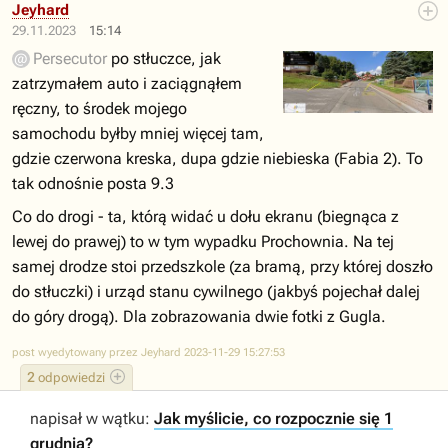
Jeyhard
29.11.2023
15:14
Persecutor
po stłuczce, jak
zatrzymałem auto i zaciągnąłem
ręczny, to środek mojego
samochodu byłby mniej więcej tam,
gdzie czerwona kreska, dupa gdzie niebieska (Fabia 2). To
tak odnośnie posta 9.3
Co do drogi - ta, którą widać u dołu ekranu (biegnąca z
lewej do prawej) to w tym wypadku Prochownia. Na tej
samej drodze stoi przedszkole (za bramą, przy której doszło
do stłuczki) i urząd stanu cywilnego (jakbyś pojechał dalej
do góry drogą). Dla zobrazowania dwie fotki z Gugla.
post wyedytowany przez Jeyhard 2023-11-29 15:27:53
2
odpowiedzi
napisał w wątku:
Jak myślicie, co rozpocznie się 1
grudnia?