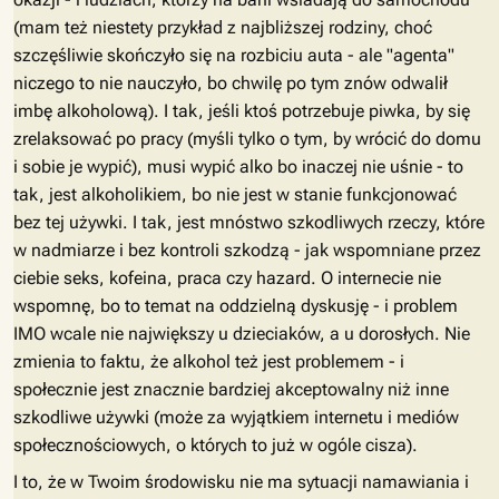
(mam też niestety przykład z najbliższej rodziny, choć
szczęśliwie skończyło się na rozbiciu auta - ale "agenta"
niczego to nie nauczyło, bo chwilę po tym znów odwalił
imbę alkoholową). I tak, jeśli ktoś potrzebuje piwka, by się
zrelaksować po pracy (myśli tylko o tym, by wrócić do domu
i sobie je wypić), musi wypić alko bo inaczej nie uśnie - to
tak, jest alkoholikiem, bo nie jest w stanie funkcjonować
bez tej używki. I tak, jest mnóstwo szkodliwych rzeczy, które
w nadmiarze i bez kontroli szkodzą - jak wspomniane przez
ciebie seks, kofeina, praca czy hazard. O internecie nie
wspomnę, bo to temat na oddzielną dyskusję - i problem
IMO wcale nie największy u dzieciaków, a u dorosłych. Nie
zmienia to faktu, że alkohol też jest problemem - i
społecznie jest znacznie bardziej akceptowalny niż inne
szkodliwe używki (może za wyjątkiem internetu i mediów
społecznościowych, o których to już w ogóle cisza).
I to, że w Twoim środowisku nie ma sytuacji namawiania i