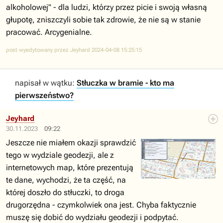
alkoholowej" - dla ludzi, którzy przez picie i swoją własną
głupotę, zniszczyli sobie tak zdrowie, że nie są w stanie
pracować. Arcygenialne.
post wyedytowany przez Jeyhard 2024-04-08 15:25:15
napisał w wątku:
Stłuczka w bramie - kto ma
pierwszeństwo?
Jeyhard
30.11.2023
09:22
Jeszcze nie miałem okazji sprawdzić
tego w wydziale geodezji, ale z
internetowych map, które prezentują
te dane, wychodzi, że ta część, na
której doszło do stłuczki, to droga
drugorzędna - czymkolwiek ona jest. Chyba faktycznie
muszę się dobić do wydziału geodezji i podpytać.