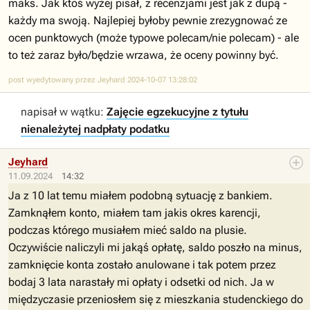
maks. Jak ktoś wyżej pisał, z recenzjami jest jak z dupą -
każdy ma swoją. Najlepiej byłoby pewnie zrezygnować ze
ocen punktowych (może typowe polecam/nie polecam) - ale
to też zaraz było/będzie wrzawa, że oceny powinny być.
post wyedytowany przez Jeyhard 2024-10-07 13:28:02
napisał w wątku:
Zajęcie egzekucyjne z tytułu
nienależytej nadpłaty podatku
Jeyhard
11.09.2024
14:32
Ja z 10 lat temu miałem podobną sytuację z bankiem.
Zamknąłem konto, miałem tam jakis okres karencji,
podczas którego musiałem mieć saldo na plusie.
Oczywiście naliczyli mi jakąś opłatę, saldo poszło na minus,
zamknięcie konta zostało anulowane i tak potem przez
bodaj 3 lata narastały mi opłaty i odsetki od nich. Ja w
międzyczasie przeniosłem się z mieszkania studenckiego do