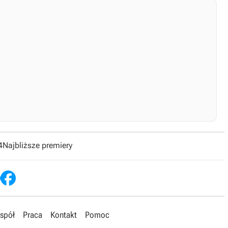
4
Najbliższe premiery
spół
Praca
Kontakt
Pomoc