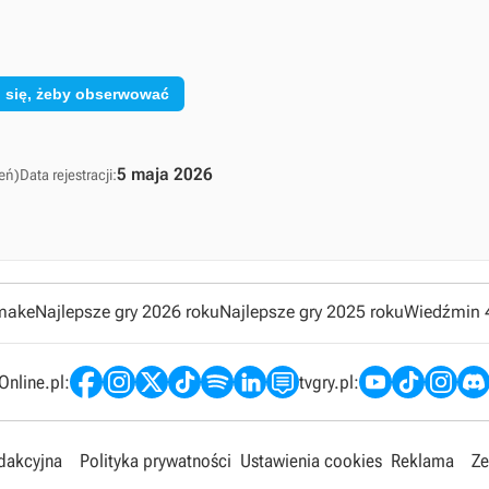
j się, żeby obserwować
5 maja 2026
eń)
Data rejestracji:
emake
Najlepsze gry 2026 roku
Najlepsze gry 2025 roku
Wiedźmin 
nline.pl:
tvgry.pl:
edakcyjna
Polityka prywatności
Ustawienia cookies
Reklama
Ze