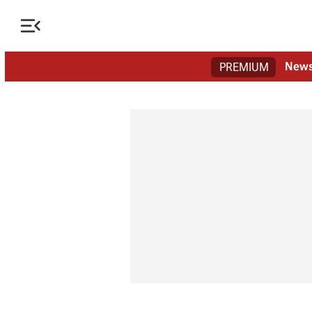

New
PREMIUM