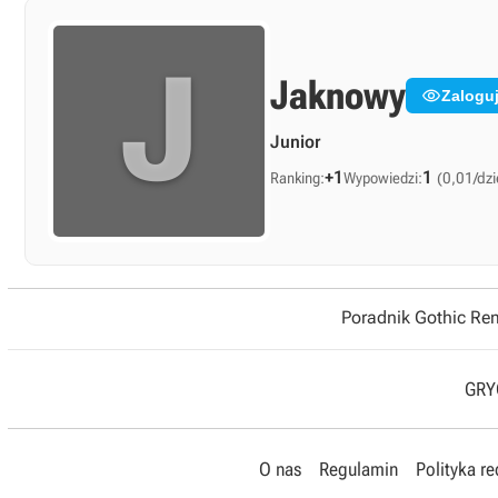
J
Jaknowy

Zalogu
Junior
+1
1
Ranking:
Wypowiedzi:
(0,01/dzi
Poradnik Gothic R
GRYO
O nas
Regulamin
Polityka r