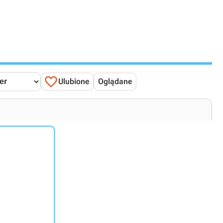

Ulubione
Oglądane