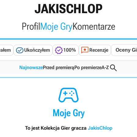
JAKISCHLOP
Profil
Moje Gry
Komentarze



rałem
Ukończyłem
100%
Recenzje

Najnowsze
Przed premierą
Po premierze
A-Z

Moje Gry
To jest Kolekcja Gier gracza
JakisChlop