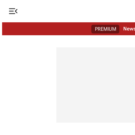

New
PREMIUM