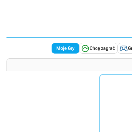


Moje Gry
Chcę zagrać
G