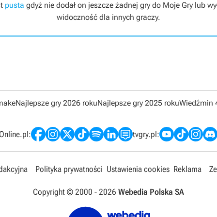
st
pusta
gdyż nie dodał on jeszcze żadnej gry do Moje Gry lub wył
widoczność dla innych graczy.
emake
Najlepsze gry 2026 roku
Najlepsze gry 2025 roku
Wiedźmin 
nline.pl:
tvgry.pl:
edakcyjna
Polityka prywatności
Ustawienia cookies
Reklama
Ze
Copyright © 2000 -
2026
Webedia Polska SA