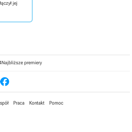
ączył jej
4
Najbliższe premiery
spół
Praca
Kontakt
Pomoc