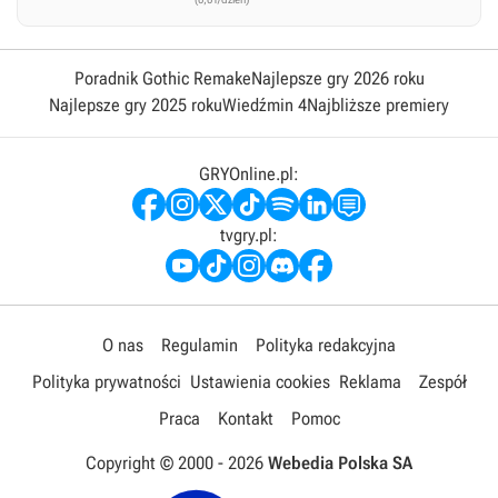
Poradnik Gothic Remake
Najlepsze gry 2026 roku
Najlepsze gry 2025 roku
Wiedźmin 4
Najbliższe premiery
GRYOnline.pl:
tvgry.pl:
O nas
Regulamin
Polityka redakcyjna
Polityka prywatności
Ustawienia cookies
Reklama
Zespół
Praca
Kontakt
Pomoc
Copyright © 2000 -
2026
Webedia Polska SA