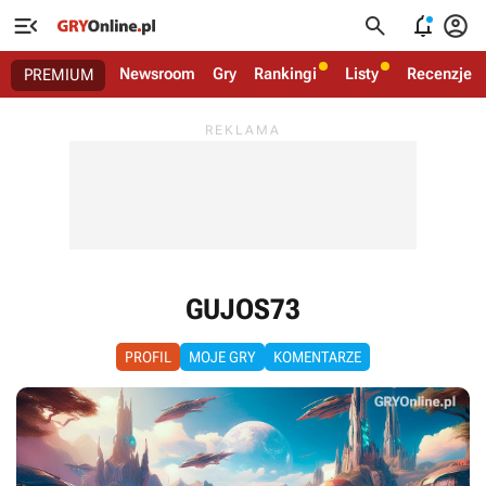




Newsroom
Gry
Rankingi
Listy
Recenzje
PREMIUM
GUJOS73
PROFIL
MOJE GRY
KOMENTARZE