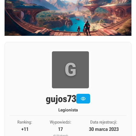
G
gujos73

Legionista
Ranking:
Wypowiedzi:
Data rejestracji:
+11
17
30 marca 2023
(0,01/dzień)