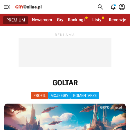




Newsroom
Gry
Rankingi
Listy
Recenzje
PREMIUM
GOLTAR
PROFIL
MOJE GRY
KOMENTARZE