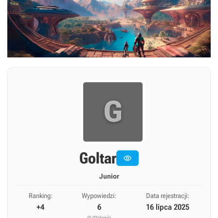
G
Goltar

Junior
Ranking:
Wypowiedzi:
Data rejestracji:
+4
6
16 lipca 2025
(0,02/dzień)