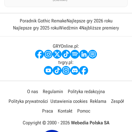
Poradnik Gothic Remake
Najlepsze gry 2026 roku
Najlepsze gry 2025 roku
Wiedźmin 4
Najbliższe premiery
GRYOnline.pl:
tvgry.pl:
O nas
Regulamin
Polityka redakcyjna
Polityka prywatności
Ustawienia cookies
Reklama
Zespół
Praca
Kontakt
Pomoc
Copyright © 2000 -
2026
Webedia Polska SA