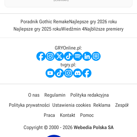
Poradnik Gothic Remake
Najlepsze gry 2026 roku
Najlepsze gry 2025 roku
Wiedźmin 4
Najbliższe premiery
GRYOnline.pl:
tvgry.pl:
O nas
Regulamin
Polityka redakcyjna
Polityka prywatności
Ustawienia cookies
Reklama
Zespół
Praca
Kontakt
Pomoc
Copyright © 2000 -
2026
Webedia Polska SA