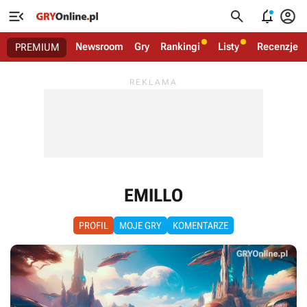




Newsroom
Gry
Rankingi
Listy
Recenzje
PREMIUM
EMILLO
PROFIL
MOJE GRY
KOMENTARZE