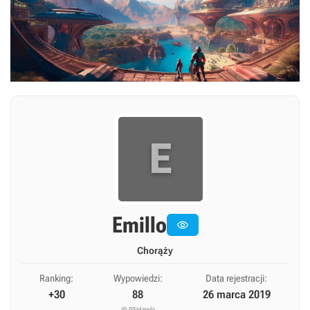
E
Emillo

Chorąży
Ranking:
Wypowiedzi:
Data rejestracji:
+30
88
26 marca 2019
(0,03/dzień)