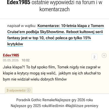
Edex1985
ostatnie wypowiedzi na forum i w
komentarzach
napisał w wątku:
Komentarze: 10-letnia klapa z Tomem
Cruise’em podbija SkyShowtime. Reboot kultowej serii
fantasy jest w top 10, choć poleca go tylko 15%
krytyków
Edex1985
2
05.05.2026
10:02
Jaka klapa?! To był spoko film, Tomek nigdy nie zagrał w
klapie a krytycy mogą się walić, jakbym się ich słuchał to
bym nie widział wielu dobrych filmów
3
odpowiedzi
Poradnik Gothic Remake
Najlepsze gry 2026 roku
Najlepsze gry 2025 roku
Wiedźmin 4
Najbliższe premiery