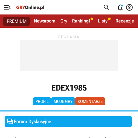




Newsroom
Gry
Rankingi
Listy
Recenzje
PREMIUM
EDEX1985
PROFIL
MOJE GRY
KOMENTARZE

Forum Dyskusyjne