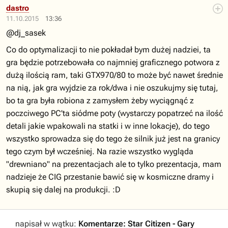
dastro
11.10.2015
13:36
@dj_sasek
Co do optymalizacji to nie pokładał bym dużej nadziei, ta
gra będzie potrzebowała co najmniej graficznego potwora z
dużą ilością ram, taki GTX970/80 to może być nawet średnie
na nią, jak gra wyjdzie za rok/dwa i nie oszukujmy się tutaj,
bo ta gra była robiona z zamysłem żeby wyciągnąć z
poczciwego PC'ta siódme poty (wystarczy popatrzeć na ilość
detali jakie wpakowali na statki i w inne lokacje), do tego
wszystko sprowadza się do tego że silnik już jest na granicy
tego czym był wcześniej. Na razie wszystko wygląda
"drewniano" na prezentacjach ale to tylko prezentacja, mam
nadzieje że CIG przestanie bawić się w kosmiczne dramy i
skupią się dalej na produkcji. :D
napisał w wątku:
Komentarze: Star Citizen - Gary