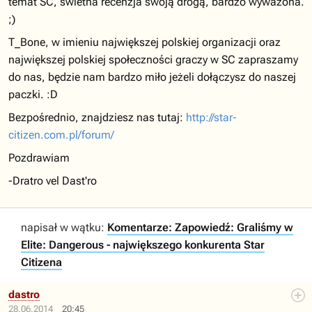
temat SC, świetna recenzja swoją drogą, bardzo wyważona.
;)
T_Bone, w imieniu największej polskiej organizacji oraz
największej polskiej społeczności graczy w SC zapraszamy
do nas, będzie nam bardzo miło jeżeli dołączysz do naszej
paczki. :D
Bezpośrednio, znajdziesz nas tutaj:
http://star-
citizen.com.pl/forum/
Pozdrawiam
-Dratro vel Dast'ro
napisał w wątku:
Komentarze: Zapowiedź: Graliśmy w
Elite: Dangerous - największego konkurenta Star
Citizena
dastro
28.06.2014
20:45