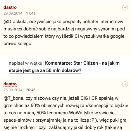
dastro
29.09.2014
17:41
@Drackula, oczywiście jako pospolity bohater internetowy
musiałeś dobrać sobie najbardziej negatywny synonim pod
to co powiedziałem który wyślietlił Ci wyszukiwarka google,
brawo kolego.
napisał w wątku:
Komentarze: Star Citizen - na jakim
etapie jest gra za 50 mln dolarów?
dastro
28.09.2014
20:46
@T_bone, czy niszowa czy nie, jeżeli CIG i CR spełnią w
grze chociaż 60% obiecanych rozwiązań/koncepcji to będzie
to coś na miarę 50% fenomenu WoWa tylko w świecie
space-simów ( przynajmniej ja na to liczę :P ), więc puki gra
się nie "rozkręci" czyli zakładajmy jakiś dobry rok (takie są