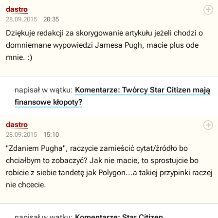
dastro
28.09.2015
20:35
Dziękuje redakcji za skorygowanie artykułu jeżeli chodzi o
domniemane wypowiedzi Jamesa Pugh, macie plus ode
mnie. :)
napisał w wątku:
Komentarze: Twórcy Star Citizen mają
finansowe kłopoty?
dastro
28.09.2015
15:10
"Zdaniem Pugha", raczycie zamieścić cytat/źródło bo
chciałbym to zobaczyć? Jak nie macie, to sprostujcie bo
robicie z siebie tandetę jak Polygon...a takiej przypinki raczej
nie chcecie.
napisał w wątku:
Komentarze: Star Citizen