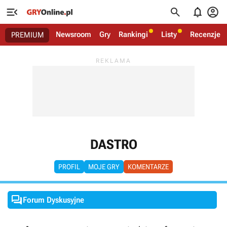




Newsroom
Gry
Rankingi
Listy
Recenzje
PREMIUM
DASTRO
PROFIL
MOJE GRY
KOMENTARZE

Forum Dyskusyjne