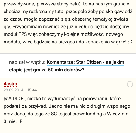
przewidywane, pierwsze etapy beta), to na naszym gruncie
chociaż my rozkręcamy tutaj przedpole żeby polska gawiedź
za czasu mogła zapoznać się z obszerną tematyką świata
gry. Przypominam również ze już niedługo będzie dostępny
moduł FPS więc zobaczymy kolejne możliwości nowego
modułu, więc bądźcie na bieżąco i do zobaczenia w grze! :D
napisał w wątku:
Komentarze: Star Citizen - na jakim
etapie jest gra za 50 mln dolarów?
dastro
28.09.2014
15:44
@AIDIDPl, ciężko to wytłumaczyć na porównaniu które
podałeś za przykład. Jedno nie ma nic z drugim wspólnego
oraz dodaj do tego że SC to jest crowdfunding a Wiedzmin
3, nie. :P