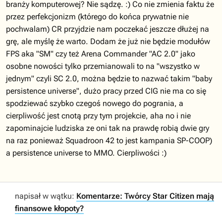
branży komputerowej? Nie sądzę. :) Co nie zmienia faktu że
przez perfekcjonizm (którego do końca prywatnie nie
pochwalam) CR przyjdzie nam poczekać jeszcze dłużej na
grę, ale myślę że warto. Dodam że już nie będzie modułów
FPS aka "SM" czy też Arena Commander "AC 2.0" jako
osobne nowości tylko przemianowali to na "wszystko w
jednym" czyli SC 2.0, można będzie to nazwać takim "baby
persistence universe", dużo pracy przed CIG nie ma co się
spodziewać szybko czegoś nowego do pogrania, a
cierpliwość jest cnotą przy tym projekcie, aha no i nie
zapominajcie ludziska ze oni tak na prawdę robią dwie gry
na raz ponieważ Squadroon 42 to jest kampania SP-COOP)
a persistence universe to MMO. Cierpliwości :)
napisał w wątku:
Komentarze: Twórcy Star Citizen mają
finansowe kłopoty?