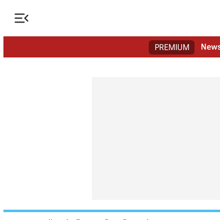

New
PREMIUM