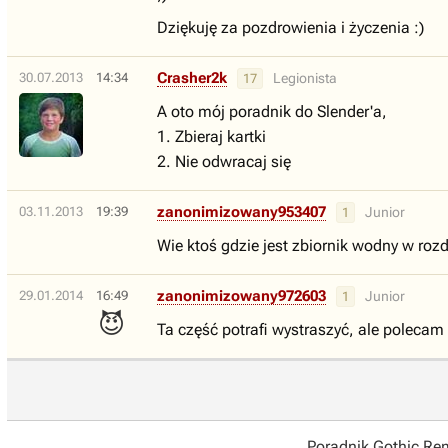
Dziękuję za pozdrowienia i życzenia :)
Crasher2k
30.07.2013
14:34
Legionista
17
A oto mój poradnik do Slender'a,
1. Zbieraj kartki
2. Nie odwracaj się
zanonimizowany953407
03.11.2013
19:39
Junior
1
Wie ktoś gdzie jest zbiornik wodny w rozd
zanonimizowany972603
29.01.2014
16:49
Junior
1
😈
Ta część potrafi wystraszyć, ale polecam
Poradnik Gothic R