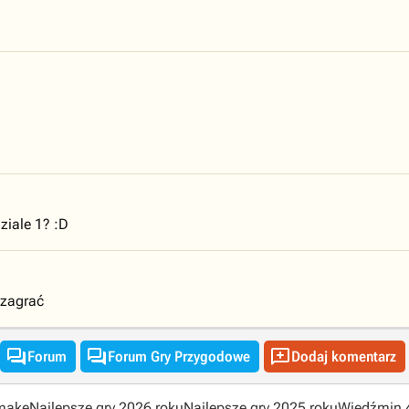
ziale 1? :D
 zagrać



Forum
Forum Gry Przygodowe
Dodaj komentarz
emake
Najlepsze gry 2026 roku
Najlepsze gry 2025 roku
Wiedźmin 