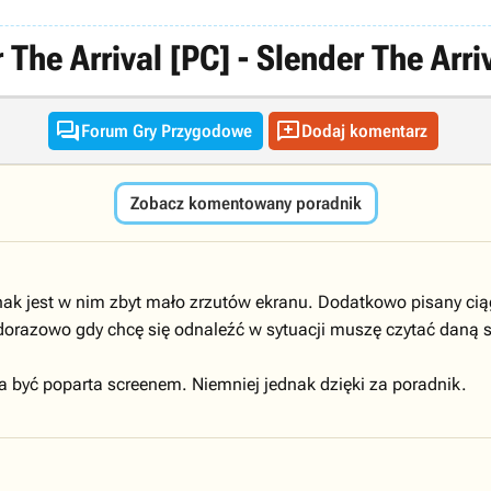
The Arrival [PC] - Slender The Arriv


Forum Gry Przygodowe
Dodaj komentarz
Zobacz komentowany poradnik
ednak jest w nim zbyt mało zrzutów ekranu. Dodatkowo pisany ci
orazowo gdy chcę się odnaleźć w sytuacji muszę czytać daną stro
 być poparta screenem. Niemniej jednak dzięki za poradnik.