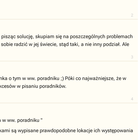
2
ł pisząc solucję, skupiam się na poszczególnych problemach
ie radzić w jej świecie, stąd taki, a nie inny podział. Ale
3
ka o tym w ww. poradniku ;) Póki co najważniejsze, że w
ukcesów w pisaniu poradników.
4
m w ww. poradniku "
dźkami są wypisane prawdopodobne lokacje ich występowania