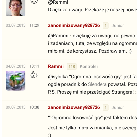
😊
@Remmi
Dzięki za uwagi. Przekaże je naszej nowej
zanonimizowany929726
03.07.2013
11:29
Junior
1
@Rammi - dziękuję za uwagi, na pewno pr
i zadaniach, tutaj ze względu na ogromną 
miło mi, że korzystasz. Pozdrawiam. ;)
Rammi
04.07.2013
18:11
Kontroler
118
👍
@sybilka "Ogromna losowość gry" jest f
ogóle poradnik do
Slendera
powstał. Pozd
P.S. Proszę mi nie prześcigać Strangera! :
zanonimizowany929726
09.07.2013
10:38
Junior
1
""Ogromna losowość gry" jest faktem do
Jest nie tylko mała wzmianka, ale szer
;)