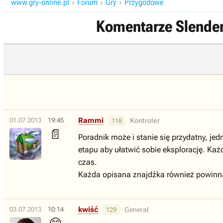
www.gry-online.pl
Forum
Gry
Przygodowe



Komentarze Slender 
Rammi
01.07.2013
19:45
Kontroler
118
📄
Poradnik może i stanie się przydatny, j
etapu aby ułatwić sobie eksplorację. Każd
czas.
Każda opisana znajdźka również powinna
kwiść
03.07.2013
10:14
Generał
129