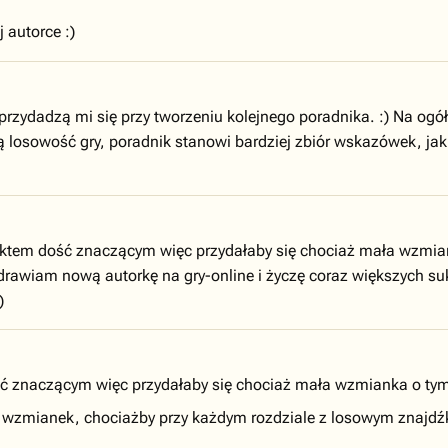
 autorce :)
zydadzą mi się przy tworzeniu kolejnego poradnika. :) Na ogó
losowość gry, poradnik stanowi bardziej zbiór wskazówek, jak sob
aktem dość znaczącym więc przydałaby się chociaż mała wzmian
rawiam nową autorkę na gry-online i życzę coraz większych s
)
ść znaczącym więc przydałaby się chociaż mała wzmianka o ty
eg wzmianek, chociażby przy każdym rozdziale z losowym znaj