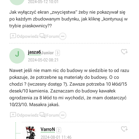
2024-05-12 10:01
Jak wyłączyć ekran „zwycięstwa” żeby nie pokazywał się
po każdym zbudowanym budynku, jak kliknę „kontynuuj w
trybie piaskownicy??



Odpowiedz
Forum

jasza6
J
Junior
3
2024-05-02 08:21
Nawet jeśli nie mam nic do budowy w siedzibie to od razu
pokazuje, że potrzebne są materiały do budowy. O co
chodzi ? (wczesny dostęp ?). Zawsze potrzeba 10 kłód/15
desek/10 kamienia. Zaznaczam do budowy kawałek
ogrodzenia za 8 kłód to mi wychodzi, że mam dostarczyć
10/23/10. Masakra jakaś.



Odpowiedz
Forum

VarroN
2
2024-08-01 11:46