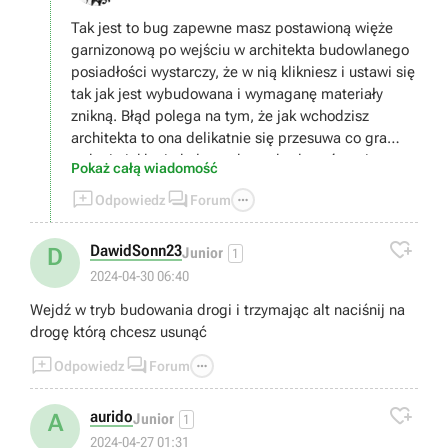
Tak jest to bug zapewne masz postawioną więże
garnizonową po wejściu w architekta budowlanego
posiadłości wystarczy, że w nią klikniesz i ustawi się
tak jak jest wybudowana i wymaganę materiały
znikną. Błąd polega na tym, że jak wchodzisz
architekta to ona delikatnie się przesuwa co gra
traktuję jakby ją było trzeba wybudować raz jeszcze.
Pokaż całą wiadomość
Podobnie jest z czatowniami. Poprostu trzeba tylko



Odpowiedz
Forum
na wybudowane już wieże/czatownie kliknąć i wtedy
stawiać to co się chciało.

DawidSonn23
D
Junior
1
2024-04-30 06:40
Wejdź w tryb budowania drogi i trzymając alt naciśnij na
drogę którą chcesz usunąć



Odpowiedz
Forum

aurido
A
Junior
1
2024-04-27 01:31