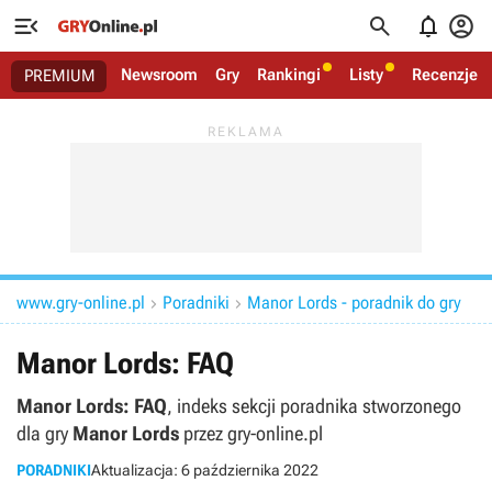




Newsroom
Gry
Rankingi
Listy
Recenzje
PREMIUM
www.gry-online.pl
Poradniki
Manor Lords - poradnik do gry


Manor Lords: FAQ
Manor Lords: FAQ
, indeks sekcji poradnika stworzonego
dla gry
Manor Lords
przez gry-online.pl
PORADNIKI
Aktualizacja:
6 października 2022