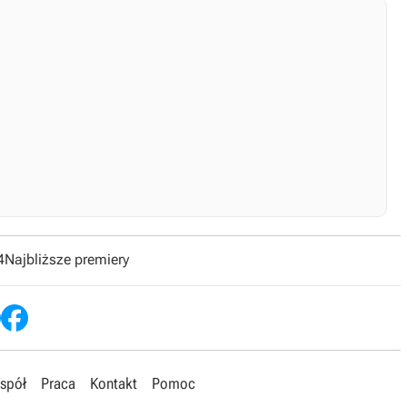
4
Najbliższe premiery
spół
Praca
Kontakt
Pomoc