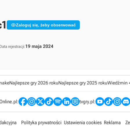
c1

Zaloguj się, żeby obserwować
19 maja 2024
Data rejestracji:
emake
Najlepsze gry 2026 roku
Najlepsze gry 2025 roku
Wiedźmin 
nline.pl:
tvgry.pl:
edakcyjna
Polityka prywatności
Ustawienia cookies
Reklama
Ze