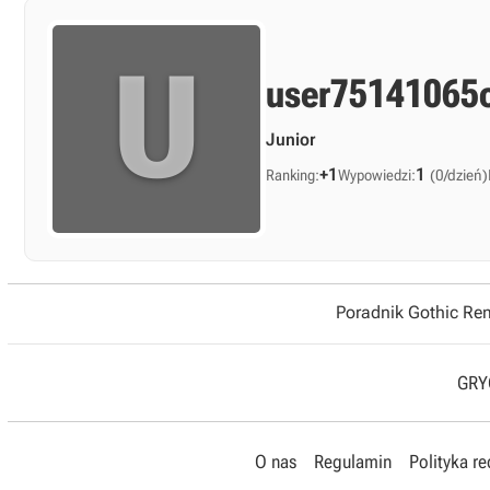
U
user75141065
Junior
+1
1
Ranking:
Wypowiedzi:
(0/dzień)
Poradnik Gothic R
GRYO
O nas
Regulamin
Polityka r