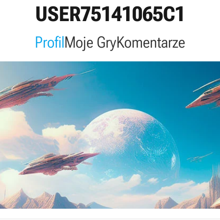
USER75141065C1
Profil
Moje Gry
Komentarze