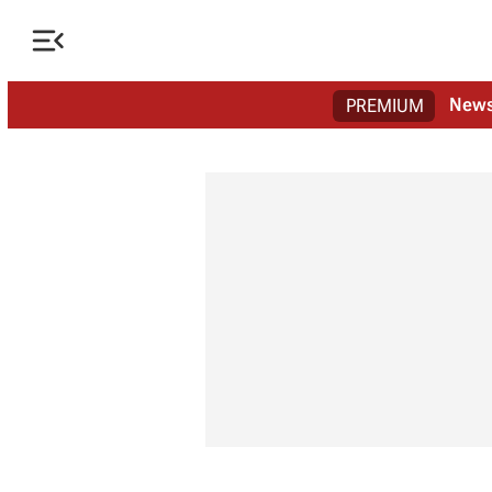

New
PREMIUM