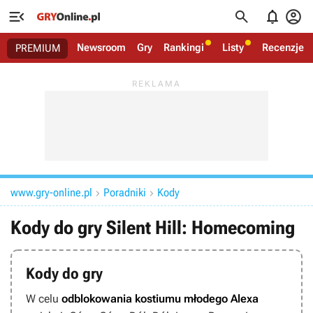




Newsroom
Gry
Rankingi
Listy
Recenzje
PREMIUM
www.gry-online.pl
Poradniki
Kody


Kody do gry Silent Hill: Homecoming
Kody do gry
W celu
odblokowania kostiumu młodego Alexa