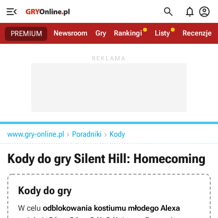




Newsroom
Gry
Rankingi
Listy
Recenzje
PREMIUM
www.gry-online.pl
Poradniki
Kody


Kody do gry Silent Hill: Homecoming
Kody do gry
W celu
odblokowania kostiumu młodego Alexa