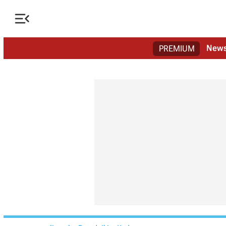

New
PREMIUM