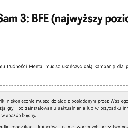
Sam 3: BFE (najwyższy pozi
u trudności Mental musisz ukończyć całą kampanię dla p
riki niekoniecznie muszą działać z posiadanym przez Was eg
ją gry i po zainstalowaniu uaktualnienia lub w przypadku in
ć w sposób błędny.
ku modyfikacji, trainerów, itp. nie tworzonych przez twórcó