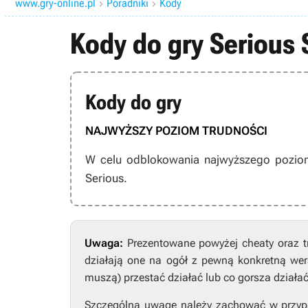
www.gry-online.pl
Poradniki
Kody


Kody do gry Serious 
Kody do gry
NAJWYŻSZY POZIOM TRUDNOŚCI
W celu odblokowania najwyższego poziom
Serious.
Uwaga:
Prezentowane powyżej cheaty oraz t
działają one na ogół z pewną konkretną wers
muszą) przestać działać lub co gorsza działa
Szczególną uwagę należy zachować w przypad