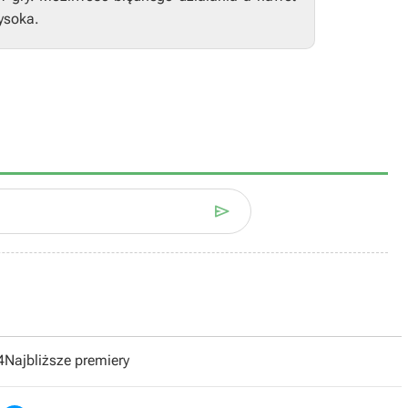
ysoka.

4
Najbliższe premiery