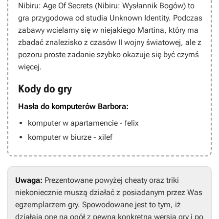
Nibiru: Age Of Secrets
(
Nibiru: Wysłannik Bogów
)
to
gra przygodowa od studia Unknown Identity. Podczas
zabawy wcielamy się w niejakiego Martina, który ma
zbadać znalezisko z czasów II wojny światowej, ale z
pozoru proste zadanie szybko okazuje się być czymś
więcej.
Kody do gry
Hasła do komputerów Barbora:
komputer w apartamencie - felix
komputer w biurze - xilef
Uwaga:
Prezentowane powyżej cheaty oraz triki
niekoniecznie muszą działać z posiadanym przez Was
egzemplarzem gry. Spowodowane jest to tym, iż
działają one na ogół z pewną konkretną wersją gry i po