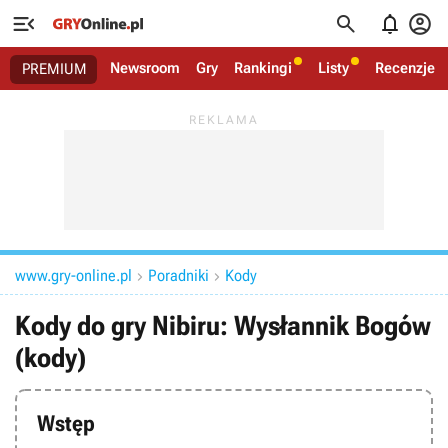




Newsroom
Gry
Rankingi
Listy
Recenzje
PREMIUM
www.gry-online.pl
Poradniki
Kody


Kody do gry Nibiru: Wysłannik Bogów
(kody)
Wstęp