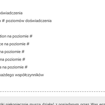
oświadczenia
e o # poziomów doświadczenia
tion na poziomie #
nce na poziomie #
 na poziomie #
 na poziomie #
a na poziomie #
o każdego współczynników
riki niekoniecznie muszą działać z posiadanym przez Was eg