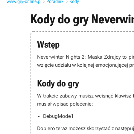
www.gry-online.pl
Poradniki
Kody


Kody do gry Neverwin
Wstęp
Neverwinter Nights 2: Maska Zdrajcy
to p
wzięcie udziału w kolejnej emocjonującej p
Kody do gry
W trakcie zabawy musisz wcisnąć klawisz ty
musiał wpisać polecenie:
DebugMode1
Dopiero teraz możesz skorzystać z następ