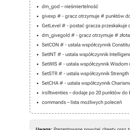
dm_god – nieśmiertelność
givexp # - gracz otrzymuje # punktów d
GetLevel # - postać gracza przeskakuj
dm_givegold # - gracz otrzymuje # złota
SetCON # - ustala współczynnik Constitu
SetINT # - ustala współczynnik Intellige
SetWIS # - ustala współczynnik Wisdom
SetSTR # - ustala współczynnik Strength
SetCHA # - ustala współczynnik Charism
irolltwenties – dodaje po 20 punktów d
commands – lista możliwych poleceń
Uwaga:
Prezentowane powyżej cheaty oraz t