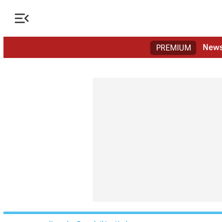

New
PREMIUM