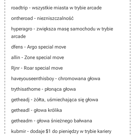
roadtrip
- wszystkie miasta w trybie arcade
ontheroad
- niezniszczalność
hyperagro
- zwiększa masę samochodu w trybie
arcade
dfens
- Argo special move
allin
- Zone special move
Rjnr
- Roar special move
haveyouseenthisboy
- chromowana głowa
trythisathome
- płonąca głowa
getheadj
- żółta, uśmiechająca się głowa
getheadl
- głowa królika
getheadm
- głowa śnieżnego bałwana
kubmir
- dodaje $1 do pieniędzy w trybie kariery