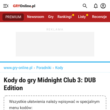




Newsroom
Gry
Rankingi
Listy
Recenzje
PREMIUM
www.gry-online.pl
Poradniki
Kody


Kody do gry Midnight Club 3: DUB
Edition
Wszystkie ułatwienia należy wpisywać w
specjalnym
menu kodów
: