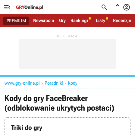




Newsroom
Gry
Rankingi
Listy
Recenzje
PREMIUM
www.gry-online.pl
Poradniki
Kody


Kody do gry FaceBreaker
(odblokowanie ukrytych postaci)
Triki do gry