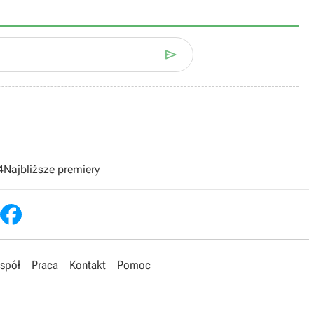

4
Najbliższe premiery
spół
Praca
Kontakt
Pomoc