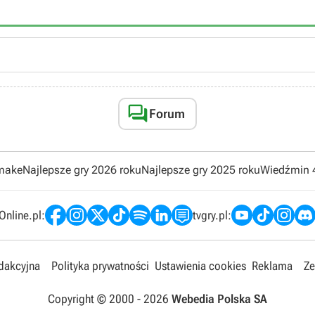

Forum
emake
Najlepsze gry 2026 roku
Najlepsze gry 2025 roku
Wiedźmin 
nline.pl:
tvgry.pl:
edakcyjna
Polityka prywatności
Ustawienia cookies
Reklama
Ze
Copyright © 2000 -
2026
Webedia Polska SA