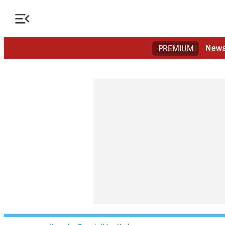

New
PREMIUM