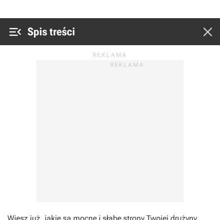


Spis treści
Wiesz już, jakie są mocne i słabe strony Twojej drużyny.