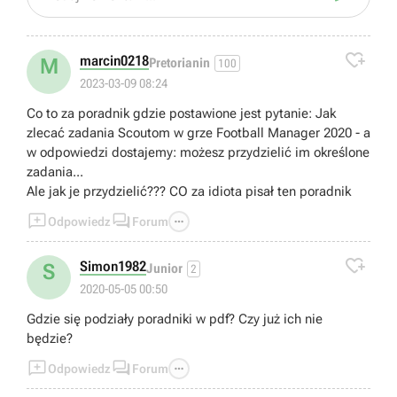

marcin0218
M
Pretorianin
100
2023-03-09 08:24
Co to za poradnik gdzie postawione jest pytanie: Jak
zlecać zadania Scoutom w grze Football Manager 2020 - a
w odpowiedzi dostajemy: możesz przydzielić im określone
zadania...
Ale jak je przydzielić??? CO za idiota pisał ten poradnik



Odpowiedz
Forum

Simon1982
S
Junior
2
2020-05-05 00:50
Gdzie się podziały poradniki w pdf? Czy już ich nie
będzie?



Odpowiedz
Forum