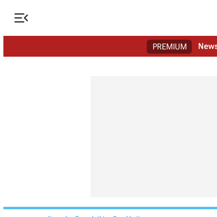

New
PREMIUM