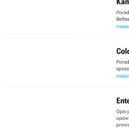
Kam
Porad
Belfa
PORAD
Col
Porad
sposo
PORAD
Ent
Opis 
opowi
prowa