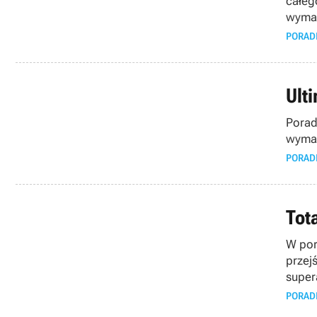
całeg
wyma
PORAD
Ult
Porad
wymag
PORAD
Tot
W por
przej
super
PORAD