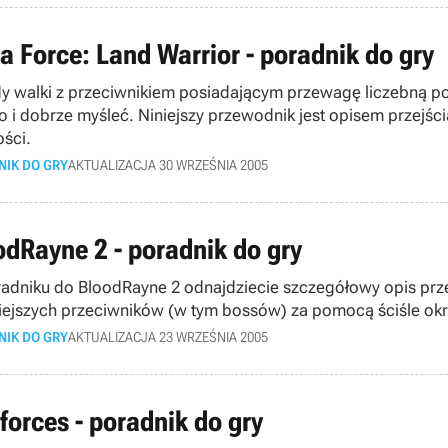
ta Force: Land Warrior - poradnik do gry
y walki z przeciwnikiem posiadającym przewagę liczebną poz
o i dobrze myśleć. Niniejszy przewodnik jest opisem przejś
ości.
NIK DO GRY
AKTUALIZACJA 30 WRZEŚNIA 2005
odRayne 2 - poradnik do gry
adniku do BloodRayne 2 odnajdziecie szczegółowy opis prze
ejszych przeciwników (w tym bossów) za pomocą ściśle ok
NIK DO GRY
AKTUALIZACJA 23 WRZEŚNIA 2005
forces - poradnik do gry