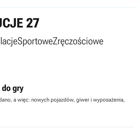
UCJE 27
lacje
Sportowe
Zręczościowe
 do gry
dodano, a więc: nowych pojazdów, giwer i wyposażenia,
.