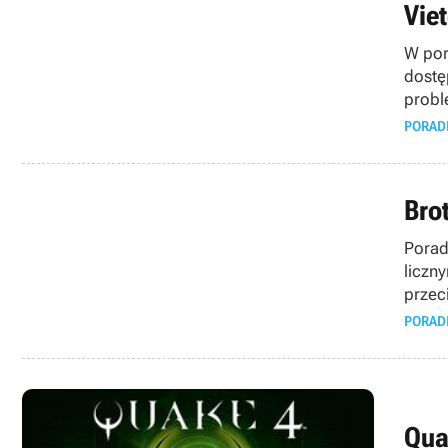
Vie
W por
dostę
probl
PORAD
Bro
Porad
liczn
przec
PORAD
Qua