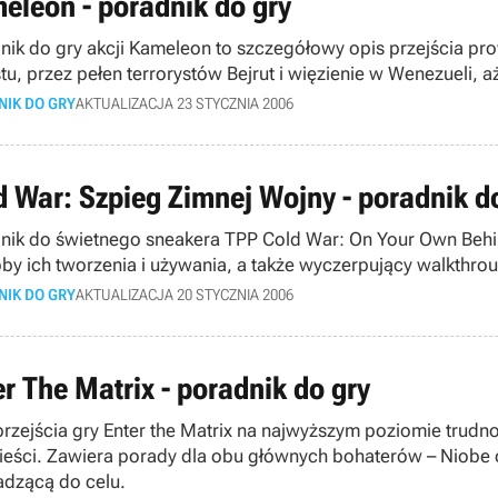
eleon - poradnik do gry
nik do gry akcji Kameleon to szczegółowy opis przejścia pr
stu, przez pełen terrorystów Bejrut i więzienie w Wenezueli, 
NIK DO GRY
AKTUALIZACJA 23 STYCZNIA 2006
d War: Szpieg Zimnej Wojny - poradnik d
nik do świetnego sneakera TPP Cold War: On Your Own Behin
by ich tworzenia i używania, a także wyczerpujący walkthr
NIK DO GRY
AKTUALIZACJA 20 STYCZNIA 2006
er The Matrix - poradnik do gry
przejścia gry Enter the Matrix na najwyższym poziomie trud
eści. Zawiera porady dla obu głównych bohaterów – Niobe 
dzącą do celu.