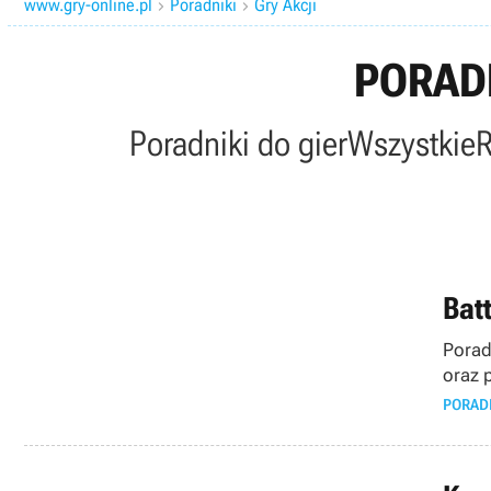
www.gry-online.pl
Poradniki
Gry Akcji


PORADN
Poradniki do gier
Wszystkie
Batt
Porad
oraz 
PORAD