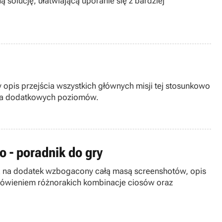
 solucję, ułatwiającą uporanie się z bardziej
opis przejścia wszystkich głównych misji tej stosunkowo
nia dodatkowych poziomów.
o - poradnik do gry
 a na dodatek wzbogacony całą masą screenshotów, opis
mówieniem różnorakich kombinacje ciosów oraz