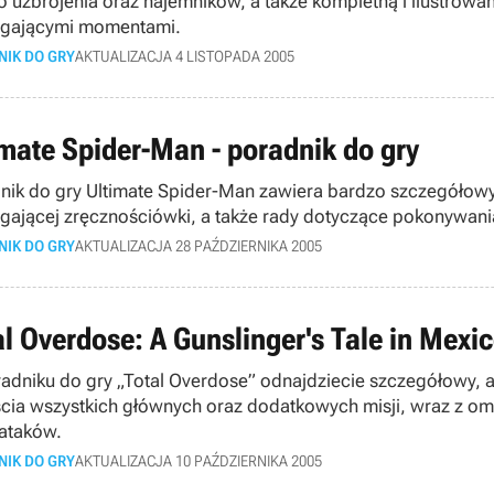
o uzbrojenia oraz najemników, a także kompletną i ilustrowaną
gającymi momentami.
NIK DO GRY
AKTUALIZACJA 4 LISTOPADA 2005
imate Spider-Man - poradnik do gry
nik do gry Ultimate Spider-Man zawiera bardzo szczegółowy 
ającej zręcznościówki, a także rady dotyczące pokonywa
NIK DO GRY
AKTUALIZACJA 28 PAŹDZIERNIKA 2005
al Overdose: A Gunslinger's Tale in Mexic
adniku do gry „Total Overdose” odnajdziecie szczegółowy,
ścia wszystkich głównych oraz dodatkowych misji, wraz z o
ataków.
NIK DO GRY
AKTUALIZACJA 10 PAŹDZIERNIKA 2005