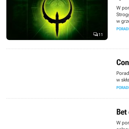
W por
Strog
w grz
PORAD

11
Conf
Porad
w skł
PORAD
Bet
W por