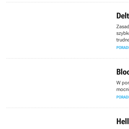
Del
Zasad
szybk
trudn
PORAD
Blo
W por
mocni
PORAD
Hell