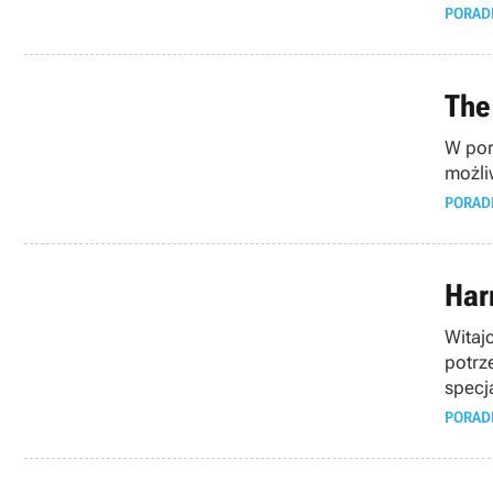
PORAD
The
W por
możli
PORAD
Harr
Witaj
potrz
specja
PORAD