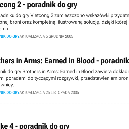
tcong 2 - poradnik do gry
adniku do gry Vietcong 2 zamieszczono wskazówki przydatne
pnej broni oraz kompletną, ilustrowaną solucję, dzięki któr
emu.
NIK DO GRY
AKTUALIZACJA 5 GRUDNIA 2005
thers in Arms: Earned in Blood - poradnik
nik do gry Brothers in Arms: Earned in Blood zawiera dokład
ymi poradami do tyczącymi rozgrywki, przedstawieniem broni
iwnicy.
NIK DO GRY
AKTUALIZACJA 25 LISTOPADA 2005
ke 4 - poradnik do gry