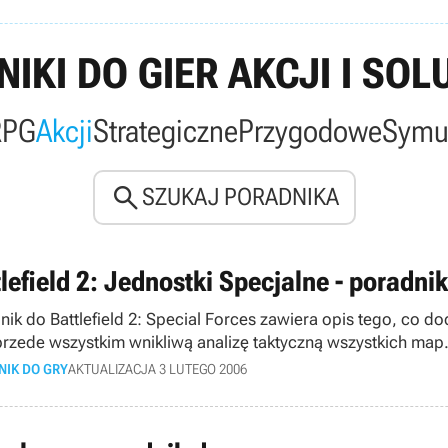
IKI DO GIER AKCJI I SOL
RPG
Akcji
Strategiczne
Przygodowe
Symu

SZUKAJ PORADNIKA
lefield 2: Jednostki Specjalne - poradnik
nik do Battlefield 2: Special Forces zawiera opis tego, co 
przede wszystkim wnikliwą analizę taktyczną wszystkich map
NIK DO GRY
AKTUALIZACJA 3 LUTEGO 2006