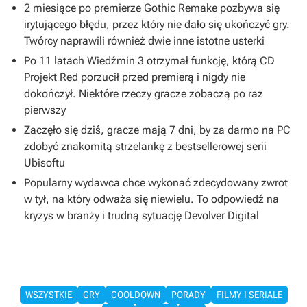
2 miesiące po premierze Gothic Remake pozbywa się
irytującego błędu, przez który nie dało się ukończyć gry.
Twórcy naprawili również dwie inne istotne usterki
Po 11 latach Wiedźmin 3 otrzymał funkcję, którą CD
Projekt Red porzucił przed premierą i nigdy nie
dokończył. Niektóre rzeczy gracze zobaczą po raz
pierwszy
Zaczęło się dziś, gracze mają 7 dni, by za darmo na PC
zdobyć znakomitą strzelankę z bestsellerowej serii
Ubisoftu
Popularny wydawca chce wykonać zdecydowany zwrot
w tył, na który odważa się niewielu. To odpowiedź na
kryzys w branży i trudną sytuację Devolver Digital
WSZYSTKIE
GRY
COOLDOWN
PORADY
FILMY I SERIALE