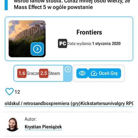
wśród fanów studia. Coraz mniej osób wierzy, że
Mass Effect 5 w ogóle powstanie
Frontiers
Data wydania:
1 stycznia 2020




1.6
2.5
Oceń Grę
Gracze
Steam

12
oldskul / retro
sandbox
premiera (gry)
Kickstarter
survival
gry RPG
A
Autor:
Krystian Pieniążek