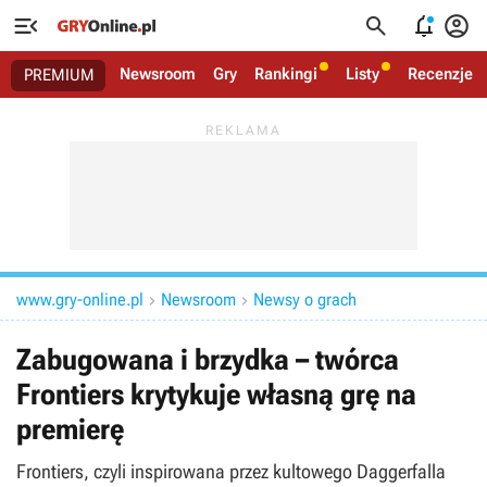




Newsroom
Gry
Rankingi
Listy
Recenzje
PREMIUM
www.gry-online.pl
Newsroom
Newsy o grach


Zabugowana i brzydka – twórca
Frontiers krytykuje własną grę na
premierę
Frontiers, czyli inspirowana przez kultowego Daggerfalla