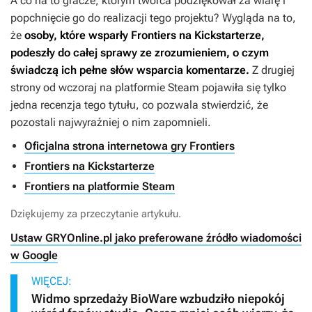
A co na to gracze, którym twórca podziękował za wiarę i
popchnięcie go do realizacji tego projektu? Wygląda na to,
że
osoby, które wsparły
Frontiers
na Kickstarterze,
podeszły do całej sprawy ze zrozumieniem, o czym
świadczą ich pełne słów wsparcia komentarze.
Z drugiej
strony od wczoraj na platformie Steam pojawiła się tylko
jedna recenzja tego tytułu, co pozwala stwierdzić, że
pozostali najwyraźniej o nim zapomnieli.
Oficjalna strona internetowa gry Frontiers
Frontiers na Kickstarterze
Frontiers na platformie Steam
Dziękujemy za przeczytanie artykułu.
Ustaw GRYOnline.pl jako preferowane źródło wiadomości
w Google
WIĘCEJ:
Widmo sprzedaży BioWare wzbudziło niepokój