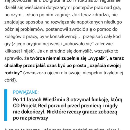
się powodzeniem. Do grudnia 2017 roku autor regularnie
dzielił się wieściami dotyczącymi postępów prac nad grą,
po czym... słuch po nim zaginął. Jak teraz zdradza, nie
znajdując sposobu na rozwiązanie napotkanych niedługo
później problemów, postanowił zwrócić się o pomoc do
kolegów z pracy, by w konsekwencji... przepisać cały kod
gry (z jego oryginalnej wersji „uchowało się” zaledwie
kilkaset linijek). Jak nietrudno się domyślić, wszystko to
sprawiło, że
twórca niemal zupełnie się „wypalił”, a teraz
chciałby przez jakiś czas być po prostu „częścią swojej
rodziny”
(zwłaszcza ojcem dla swojej niespełna trzyletniej
córki).
POWIĄZANE:
Po 11 latach Wiedźmin 3 otrzymał funkcję, którą
CD Projekt Red porzucił przed premierą i nigdy
nie dokończył. Niektóre rzeczy gracze zobaczą
po raz pierwszy