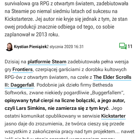
survivalowa gra RPG z otwartym światem, zadebiutowała
na Steamie po niemal siedmiu latach od sukcesu na
Kickstarterze. Jej autor nie kryje się jednak z tym, że stan
owej produkcji znacznie odbiega od tego, co sobie
zaplanował w 2013 roku.

11
Krystian Pieniążek
2 stycznia 2020 16:31
Dzisiaj na
platformie Steam
zadebiutowała pełna wersja
gry
Frontiers
, czerpiącej garściami z dorobku kultowych
RPG-ów z otwartym światem, na czele z
The Elder Scrolls
II: Daggerfall
. Podobnie jak dzieło firmy Bethesda
Softworks, zwane niekiedy pogardliwie „
Buggerfallem
”,
opisywany tytuł cierpi na liczne bolączki, a jego autor,
czyli Lars Simkins, nie zamierza się z tym kryć
. Jego
ostatni komunikat opublikowany w serwisie
Kickstarter
jasno daje do zrozumienia, że twórca cieszy się przede
wszystkim z zakończenia pracy nad tym projektem... nawet