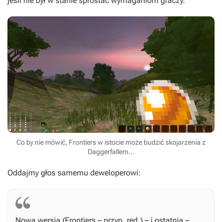
jeśli nie był w stanie sprostać wymaganiom graczy.
Co by nie mówić, Frontiers w istocie może budzić skojarzenia z
Daggerfallem...
Oddajmy głos samemu deweloperowi:
Nowa wersja (
Frontiers
– przyp. red.) – i ostatnia –