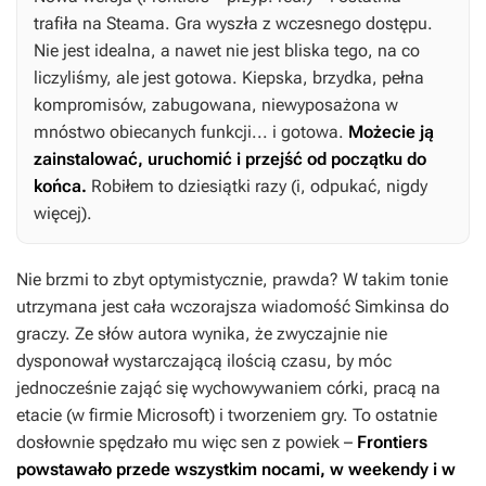
trafiła na Steama. Gra wyszła z wczesnego dostępu.
Nie jest idealna, a nawet nie jest bliska tego, na co
liczyliśmy, ale jest gotowa. Kiepska, brzydka, pełna
kompromisów, zabugowana, niewyposażona w
mnóstwo obiecanych funkcji... i gotowa.
Możecie ją
zainstalować, uruchomić i przejść od początku do
końca.
Robiłem to dziesiątki razy (i, odpukać, nigdy
więcej).
Nie brzmi to zbyt optymistycznie, prawda? W takim tonie
utrzymana jest cała wczorajsza wiadomość Simkinsa do
graczy. Ze słów autora wynika, że zwyczajnie nie
dysponował wystarczającą ilością czasu, by móc
jednocześnie zająć się wychowywaniem córki, pracą na
etacie (w firmie Microsoft) i tworzeniem gry. To ostatnie
dosłownie spędzało mu więc sen z powiek –
Frontiers
powstawało przede wszystkim nocami, w weekendy i w