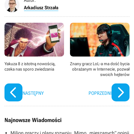
Autor:
Arkadiusz Strzała
Yakuza 8 z istotną nowością,
Znany gracz LoL-a ma dość bycia
czeka nas sporo zwiedzania
obrażanym w Internecie, pozwał
swoich hejterów
NASTĘPNY
POPRZEDNI
Najnowsze Wiadomości
Milion graczy i plany rozwoju. Mimo „mieszanych” opinii