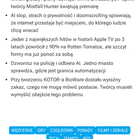
twórcy Mistfall Hunter świętują premierę
AI slop, strach o prywatność i doomscrolling sprawiają,
że internet przestaje być miejscem, do którego ludzie
chcą wracać
Jeden z największych hitów w historii Apple TV po 3
latach powrócił z 90% na Rotten Tomatos, ale szczyt
formy ma już ponoć za sobą
Dzwonisz na policję i odbiera AI. Jedno miasto
sprawdza, gdzie jest granica automatyzacji
Przy tworzeniu KOTOR-a BioWare dostało wyraźny
zakaz, czego nie mogą mówić postacie. Twórcy musieli
wymyślić obejście tego problemu
WSZYSTKIE
GRY
COOLDOWN
PORADY
FILMY I SERIALE
TECH
TEMATY
RSS