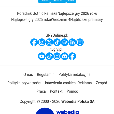
Poradnik Gothic Remake
Najlepsze gry 2026 roku
Najlepsze gry 2025 roku
Wiedźmin 4
Najbliższe premiery
GRYOnline.pl:
tvgry.pl:
O nas
Regulamin
Polityka redakcyjna
Polityka prywatności
Ustawienia cookies
Reklama
Zespół
Praca
Kontakt
Pomoc
Copyright © 2000 -
2026
Webedia Polska SA