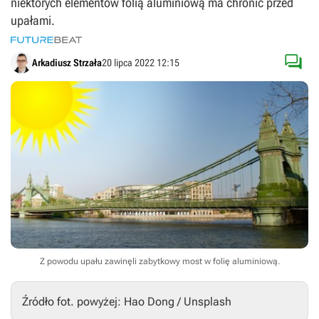
niektórych elementów folią aluminiową ma chronić przed
upałami.

Arkadiusz Strzała
20 lipca 2022 12:15
Z powodu upału zawinęli zabytkowy most w folię aluminiową.
Źródło fot. powyżej: Hao Dong / Unsplash