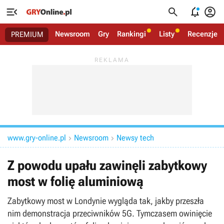




Newsroom
Gry
Rankingi
Listy
Recenzje
PREMIUM
www.gry-online.pl
Newsroom
Newsy tech


Z powodu upału zawinęli zabytkowy
most w folię aluminiową
Zabytkowy most w Londynie wygląda tak, jakby przeszła
nim demonstracja przeciwników 5G. Tymczasem owinięcie