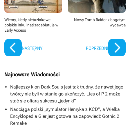
Budge. Zdjęcia kręcono w Nowej Zelandii.
Wiemy, kiedy nietuzinkowe
Nowy Tomb Raider z bogatym
polskie Inkulinati zadebiutuje w
wydawcą
Early Access
NASTĘPNY
POPRZEDNI
Najnowsze Wiadomości
Najlepszy klon Dark Souls jest tak trudny, że nawet jego
twórcy nie byli w stanie go ukończyć. Lies of P 2 może
stać się ofiarą sukcesu „jedynki”
Nadciąga polski „symulator Henryka z KCD”, a Wielka
Encyklopedia Gier jest gotowa na zapowiedź Gothic 2
Remake