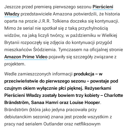
Jeszcze przed premierą pierwszego sezonu
Pierścieni
Władzy
przedstawiciele Amazona potwierdzili, że historia
oparta na prozie J.R.R. Tolkiena doczeka się kontynuacji.
Mimo że serial nie spotkał się z taką przychylnością
widzów, na jaką liczyli twórcy, w październiku w Wielkiej
Brytanii rozpoczęły się zdjęcia do kontynuacji przygód
mieszkańców Śródziemia. Tymczasem na oficjalnej stronie
Amazon Prime Video
pojawiły się szczegóły związane z
projektem.
Wedle zamieszczonych informacji
produkcja – w
przeciwieństwie do pierwszego sezonu – powstaje pod
czujnym okiem wyłącznie płci pięknej. Reżyserkami
Pierścieni Władzy
zostały bowiem trzy kobiety – Charlotte
Brändström, Sanaa Hamri oraz Louise Hooper
.
Brändström (która jako jedyna pracowała przy
debiutanckim sezonie) znana jest przede wszystkim z
pracy nad serialem
Outlander
oraz netfliksowym