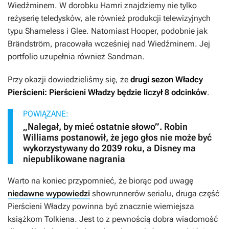
Wiedźminem
. W dorobku Hamri znajdziemy nie tylko
reżyserię teledysków, ale również produkcji telewizyjnych
typu
Shameless
i
Glee
. Natomiast Hooper, podobnie jak
Brändström, pracowała wcześniej nad
Wiedźminem
. Jej
portfolio uzupełnia również
Sandman
.
Przy okazji dowiedzieliśmy się, że
drugi sezon
Władcy
Pierścieni: Pierścieni Władzy
będzie liczył 8 odcinków
.
POWIĄZANE:
„Nalegał, by mieć ostatnie słowo”. Robin
Williams postanowił, że jego głos nie może być
wykorzystywany do 2039 roku, a Disney ma
niepublikowane nagrania
Warto na koniec przypomnieć, że biorąc pod uwagę
niedawne wypowiedzi
showrunnerów serialu, druga część
Pierścieni Władzy
powinna być znacznie wierniejsza
książkom Tolkiena. Jest to z pewnością dobra wiadomość