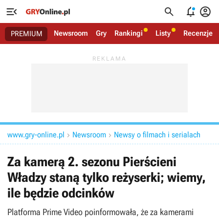




Newsroom
Gry
Rankingi
Listy
Recenzje
PREMIUM
www.gry-online.pl
Newsroom
Newsy o filmach i serialach


Za kamerą 2. sezonu Pierścieni
Władzy staną tylko reżyserki; wiemy,
ile będzie odcinków
Platforma Prime Video poinformowała, że za kamerami