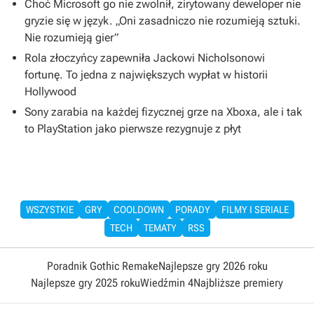
Choć Microsoft go nie zwolnił, zirytowany deweloper nie
gryzie się w język. „Oni zasadniczo nie rozumieją sztuki.
Nie rozumieją gier”
Rola złoczyńcy zapewniła Jackowi Nicholsonowi
fortunę. To jedna z największych wypłat w historii
Hollywood
Sony zarabia na każdej fizycznej grze na Xboxa, ale i tak
to PlayStation jako pierwsze rezygnuje z płyt
WSZYSTKIE
GRY
COOLDOWN
PORADY
FILMY I SERIALE
TECH
TEMATY
RSS
Poradnik Gothic Remake
Najlepsze gry 2026 roku
Najlepsze gry 2025 roku
Wiedźmin 4
Najbliższe premiery