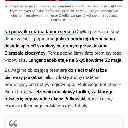
W przyszłym miesiącu czeka nas premiera spin-offu jednego z największych
kryminalnych polskich hitów ostatnich lat, w maju Langer powróci we
własnym serialowym thrillerze
Źródło: Langer, SkyShowtime, Łukasz
Palkowski, 2025
.
Na początku marca fanom serialu
Chyłka
przekazaliśmy
dobre wieści – popularna
polska produkcja kryminalna
dostała spin-off skupiony na granym przez Jakuba
Gierszała złoczyńcy
. Teraz poznaliśmy datę premiery tego
widowiska
.
Langer
zadebiutuje na SkyShowtime 22 maja
.
Z uwagi na zbliżającą premierę
do sieci trafił także
pierwszy plakat serialu
. Udostępniony materiał
promocyjny przedstawia głównego, tytułowego bohatera –
Piotra Langera.
Sześcioodcinkowy thriller, za którego
reżyserię odpowiada Łukasz Palkowski
, doczekał się
również oficjalnego polskiego opis fabuły.