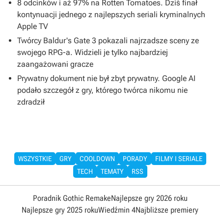
8 odcinków i aż 97% na Rotten Tomatoes. Dziś finał
kontynuacji jednego z najlepszych seriali kryminalnych
Apple TV
Twórcy Baldur's Gate 3 pokazali najrzadsze sceny ze
swojego RPG-a. Widzieli je tylko najbardziej
zaangażowani gracze
Prywatny dokument nie był zbyt prywatny. Google AI
podało szczegół z gry, którego twórca nikomu nie
zdradził
WSZYSTKIE
GRY
COOLDOWN
PORADY
FILMY I SERIALE
TECH
TEMATY
RSS
Poradnik Gothic Remake
Najlepsze gry 2026 roku
Najlepsze gry 2025 roku
Wiedźmin 4
Najbliższe premiery