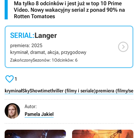
Ma tylko 8 odcinków i jest już w top 10 Prime
Video. Nowy wakacyjny serial z ponad 90% na
Rotten Tomatoes
SERIAL:
Langer

premiera: 2025
kryminał, dramat, akcja, przygodowy
Zakończony
Sezonów: 1
Odcinków: 6

1
kryminał
SkyShowtime
thriller (filmy i seriale)
premiera (filmy/seri
Autor:
Pamela Jakiel