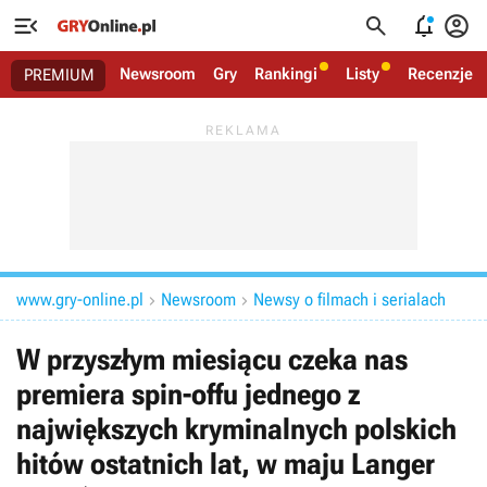




Newsroom
Gry
Rankingi
Listy
Recenzje
PREMIUM
www.gry-online.pl
Newsroom
Newsy o filmach i serialach


W przyszłym miesiącu czeka nas
premiera spin-offu jednego z
największych kryminalnych polskich
hitów ostatnich lat, w maju Langer