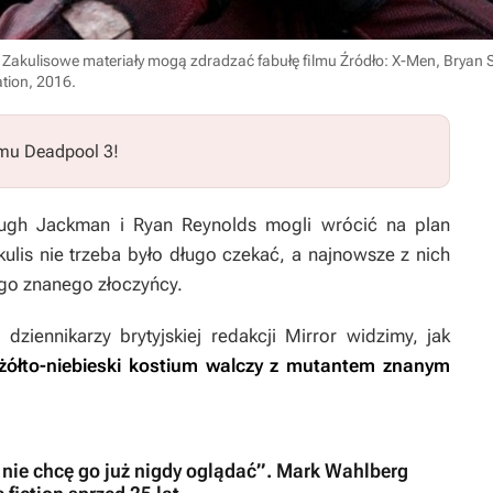
Zakulisowe materiały mogą zdradzać fabułę filmu
Źródło: X-Men, Bryan S
ation, 2016
.
lmu
Deadpool 3
!
Hugh Jackman i Ryan Reynolds mogli wrócić na plan
kulis nie trzeba było długo czekać, a najnowsze z nich
go znanego złoczyńcy.
ziennikarzy brytyjskiej redakcji Mirror widzimy, jak
żółto-niebieski kostium walczy z mutantem znanym
nie chcę go już nigdy oglądać”. Mark Wahlberg