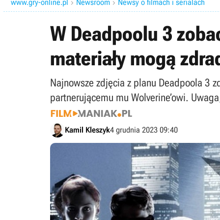
www.gry-online.pl
Newsroom
Newsy o filmach i serialach


W Deadpoolu 3 zobac
materiały mogą zdrad
Najnowsze zdjęcia z planu Deadpoola 3 zd
partnerującemu mu Wolverine’owi. Uwaga,
Kamil Kleszyk
4 grudnia 2023 09:40