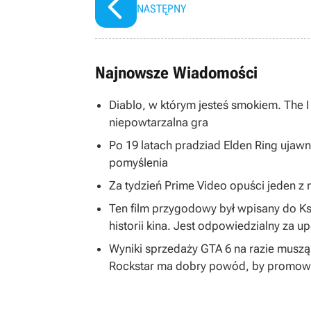
NASTĘPNY
Najnowsze Wiadomości
Diablo, w którym jesteś smokiem. The 
niepowtarzalna gra
Po 19 latach pradziad Elden Ring ujawni
pomyślenia
Za tydzień Prime Video opuści jeden z na
Ten film przygodowy był wpisany do K
historii kina. Jest odpowiedzialny za u
Wyniki sprzedaży GTA 6 na razie musz
Rockstar ma dobry powód, by promować