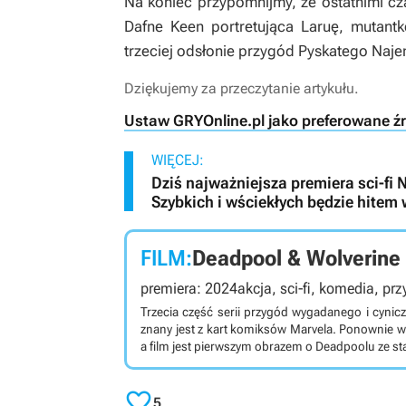
Na koniec przypomnijmy, że ostatnimi cza
Dafne Keen portretująca Laruę, mutant
trzeciej odsłonie przygód Pyskatego Naje
Dziękujemy za przeczytanie artykułu.
Ustaw GRYOnline.pl jako preferowane ź
WIĘCEJ:
Dziś najważniejsza premiera sci-fi N
Szybkich i wściekłych będzie hitem
FILM:
Deadpool & Wolverine
premiera: 2024
akcja, sci-fi, komedia, p
Trzecia część serii przygód wygadanego i cyni
znany jest z kart komiksów Marvela. Ponownie w
a film jest pierwszym obrazem o Deadpoolu ze sta

5