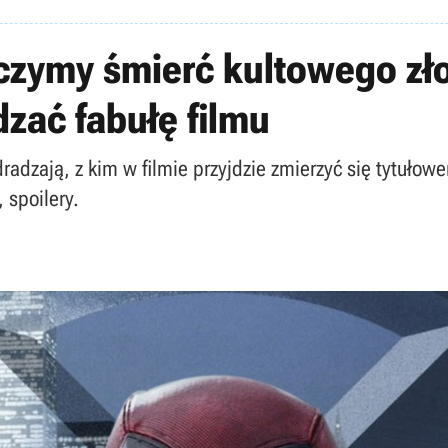
zymy śmierć kultowego zł
zać fabułę filmu
radzają, z kim w filmie przyjdzie zmierzyć się tytuł
 spoilery.