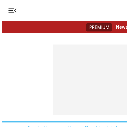

New
PREMIUM