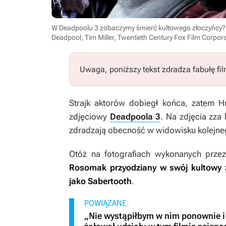
W Deadpoolu 3 zobaczymy śmierć kultowego złoczyńcy? 
Deadpool, Tim Miller, Twentieth Century Fox Film Corpor
Uwaga, poniższy tekst zdradza fabułę fi
Strajk aktorów dobiegł końca, zatem 
zdjęciowy
Deadpoola 3
. Na zdjęcia zza 
zdradzają obecność w widowisku kolejne
Otóż na fotografiach wykonanych przez d
Rosomak przyodziany w swój kultowy 
jako Sabertooth
.
POWIĄZANE:
„Nie wystąpiłbym w nim ponownie i 