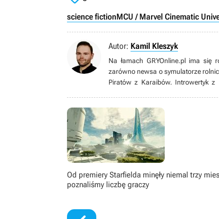
science fiction
MCU / Marvel Cinematic Univ
Autor:
Kamil Kleszyk
Na łamach GRYOnline.pl ima się r
zarówno newsa o symulatorze rolnic
Piratów z Karaibów. Introwertyk z
naukami ścisłymi. Gdy po latach 
życiowego celu”. W końcu postanowił
którym jest dzisiaj.
Od premiery Starfielda minęły niemal trzy mies
poznaliśmy liczbę graczy