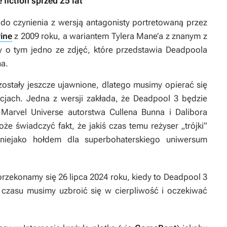
 fiction sprzed 25 lat
 do czynienia z wersją antagonisty portretowaną przez
ine
z 2009 roku, a wariantem Tylera Mane’a z znanym z
 o tym jedno ze zdjęć, które przedstawia Deadpoola
ha.
zostały jeszcze ujawnione, dlatego musimy opierać się
acjach. Jedna z wersji zakłada, że
Deadpool 3
będzie
 Marvel Universe
autorstwa Cullena Bunna i Dalibora
oże świadczyć fakt, że jakiś czas temu reżyser „trójki”
niejako hołdem dla superbohaterskiego uniwersum
rzekonamy się 26 lipca 2024 roku, kiedy to Deadpool 3
o czasu musimy uzbroić się w cierpliwość i oczekiwać