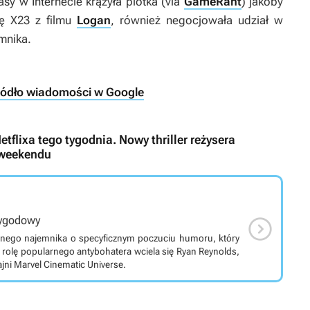
sy w Internecie krążyła plotka (via
GameRant
) jakoby
kę X23 z filmu
Logan
, również negocjowała udział w
mnika.
ródło wiadomości w Google
etflixa tego tygodnia. Nowy thriller reżysera
 weekendu

rzygodowy
cznego najemnika o specyficznym poczuciu humoru, który
 rolę popularnego antybohatera wciela się Ryan Reynolds,
jni Marvel Cinematic Universe.