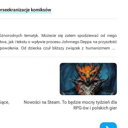
erse
ekranizacje komiksów
óżnorodnych tematyk. Możecie się zatem spodziewać od niego
twa, jak i tekstu o wpływie procesu Johnnego Deppa na przyszłość
 powołania. Od dziecka czuł bliższy związek z humanizmem niż
nauki przyszedł czas stagnacji, wolał nazywać to „szukaniem
 zawalczyć o lepszą przyszłość, co zaprowadziło go do miejsca, w
iące,
Nowości na Steam. To będzie mocny tydzień dla
RPG-ów i polskich gier