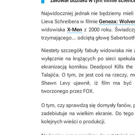
żałował udziału w tym filmie science
Najwidoczniej jednak nie będziemy mieli
Lieva Schreibera w filmie
Geneza: Wolver
widowiska
X-Men
z 2000 roku. Świadczy
trzymającego... odciętą głowę Sabertoot
Niestety szczegóły fabuły widowiska nie 
wyłącznie na krążących po sieci spekul
ekranizacją komiksu
Deadpool Kills the
Talajića. O tym, że jest coś na rzeczy, m
Shawn Levy ujawnił, iż film ma być 
tworzonego przez FOX.
O tym, czy sprawdzą się domysły fanów, p
zadebiutuje na wielkim ekranie. Do teg
kolejnych wieści o produkcji.