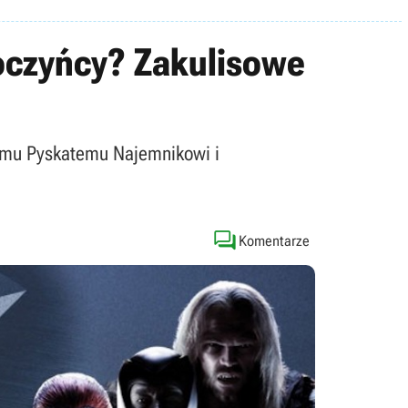
oczyńcy? Zakulisowe
owemu Pyskatemu Najemnikowi i

Komentarze