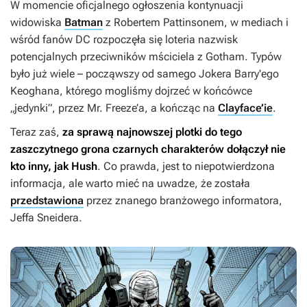
W momencie oficjalnego ogłoszenia kontynuacji
widowiska
Batman
z Robertem Pattinsonem, w mediach i
wśród fanów DC rozpoczęła się loteria nazwisk
potencjalnych przeciwników mściciela z Gotham. Typów
było już wiele – począwszy od samego Jokera Barry'ego
Keoghana, którego mogliśmy dojrzeć w końcówce
„jedynki”, przez Mr. Freeze’a, a kończąc na
Clayface’ie
.
Teraz zaś,
za sprawą najnowszej plotki do tego
zaszczytnego grona czarnych charakterów dołączył nie
kto inny, jak Hush
. Co prawda, jest to niepotwierdzona
informacja, ale warto mieć na uwadze, że została
przedstawiona
przez znanego branżowego informatora,
Jeffa Sneidera.