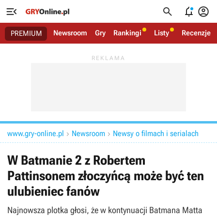




Newsroom
Gry
Rankingi
Listy
Recenzje
PREMIUM
www.gry-online.pl
Newsroom
Newsy o filmach i serialach


W Batmanie 2 z Robertem
Pattinsonem złoczyńcą może być ten
ulubieniec fanów
Najnowsza plotka głosi, że w kontynuacji Batmana Matta