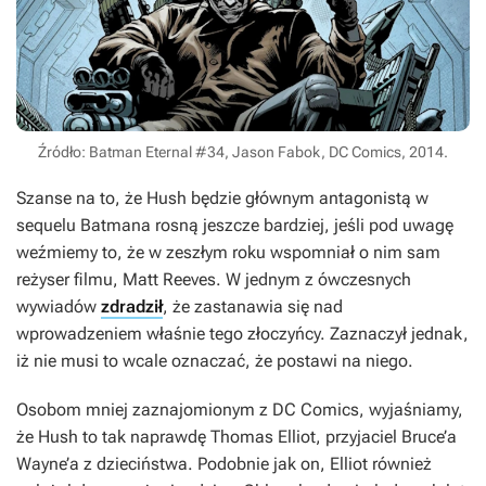
Źródło: Batman Eternal #34, Jason Fabok, DC Comics, 2014.
Szanse na to, że Hush będzie głównym antagonistą w
sequelu
Batmana
rosną jeszcze bardziej, jeśli pod uwagę
weźmiemy to, że w zeszłym roku wspomniał o nim sam
reżyser filmu, Matt Reeves. W jednym z ówczesnych
wywiadów
zdradził
, że zastanawia się nad
wprowadzeniem właśnie tego złoczyńcy. Zaznaczył jednak,
iż nie musi to wcale oznaczać, że postawi na niego.
Osobom mniej zaznajomionym z DC Comics, wyjaśniamy,
że Hush to tak naprawdę Thomas Elliot, przyjaciel Bruce’a
Wayne’a z dzieciństwa. Podobnie jak on, Elliot również