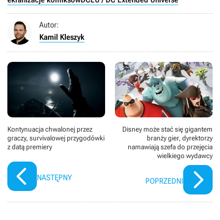
postaci Batmana, który próbuje wytropić grasującego w
Gotham seryjnego mordercę. Na swojej drodze spotyka
Autor:
jednak wielu przeciwników, którzy skutecznie utrudniają
mu jego misję. Główną rolę gra Robert Pattinson, a obok
Kamil Kleszyk
niego występują: Zoë Kravitz, Paul Dano, Jeffrey Wright,
John Turturro, Peter Sarsgaard, Andy Serkis i Colin
Farrell.
Kontynuacja chwalonej przez
Disney może stać się gigantem
graczy, survivalowej przygodówki
branży gier, dyrektorzy
z datą premiery
namawiają szefa do przejęcia
wielkiego wydawcy
NASTĘPNY
POPRZEDNI