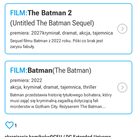
FILM:
The Batman 2
(Untitled The Batman Sequel)

premiera: 2027
kryminał, dramat, akcja, tajemnica
Sequel filmu Batman z 2022 roku. Póki co brak jest
zarysu fabuły.
FILM:
Batman
(The Batman)
premiera: 2022

akcja, kryminał, dramat, tajemnica, thriller
Batman przedstawia historię tytułowego bohatera, który
musi zająć się kryminalną zagadką dotyczącą fali
morderstw w Gotham City. Reżyserem The Batman
(2022) został Matt Reeves, który napisał scenariusz
wspólnie z Peterem Craigiem. Poza Człowiekiem-

Nietoperzem w filmie pojawiają się także inne postacie
1
znane z komiksów: Pingwin, Kobieta-Kot, Riddler, Two
Face, Firefly i Szalony Kapelusznik. Fabuła skupia się na
ekranizacje komiksów
DCEU / DC Extended Universe