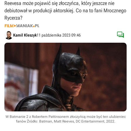
Reevesa może pojawić się złoczyńca, który jeszcze nie
debiutował w produkcji aktorskiej. Co na to fani Mrocznego
Rycerza?

Kamil Kleszyk
11 października 2023 09:46
W Batmanie 2 z Robertem Pattinsonem złoczyńcą może być ten ulubieniec
fanów
Źródło: Batman, Matt Reeves, DC Entertainment, 2022
.