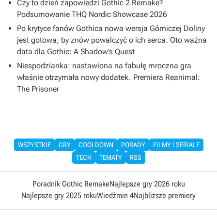
Czy to dzień zapowiedzi Gothic 2 Remake?
Podsumowanie THQ Nordic Showcase 2026
Po krytyce fanów Gothica nowa wersja Górniczej Doliny
jest gotowa, by znów powalczyć o ich serca. Oto ważna
data dla Gothic: A Shadow’s Quest
Niespodzianka: nastawiona na fabułę mroczna gra
właśnie otrzymała nowy dodatek. Premiera Reanimal:
The Prisoner
WSZYSTKIE
GRY
COOLDOWN
PORADY
FILMY I SERIALE
TECH
TEMATY
RSS
Poradnik Gothic Remake
Najlepsze gry 2026 roku
Najlepsze gry 2025 roku
Wiedźmin 4
Najbliższe premiery