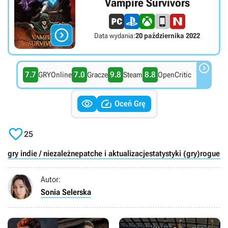
Vampire Survivors

Data wydania:
20 października 2022

7.7
7.0
9.8
8.8
GRYOnline
Gracze
Steam
OpenCritic


Oceń Grę

25
gry indie / niezależne
patche i aktualizacje
statystyki (gry)
roguelik
Autor:
Sonia Selerska