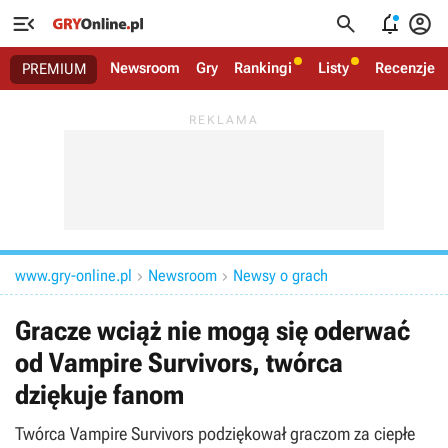




Newsroom
Gry
Rankingi
Listy
Recenzje
PREMIUM
www.gry-online.pl
Newsroom
Newsy o grach


Gracze wciąż nie mogą się oderwać
od Vampire Survivors, twórca
dziękuje fanom
Twórca Vampire Survivors podziękował graczom za ciepłe