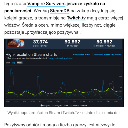
tego czasu
Vampire Survivors
jeszcze zyskało na
popularności
. Według
SteamDB
na zakup decydują się
kolejni gracze, a transmisje na
Twitch.tv
mają coraz więcej
widzów. Średnia ocen, mimo większej liczby not, ciągle
pozostaje „przytłaczająco pozytywna”.
Wyniki popularności na Steam i Twitch.Tv z ostatnich siedmiu dni.
Pozytywny odbiór i rosnąca liczba graczy jest niezwykle