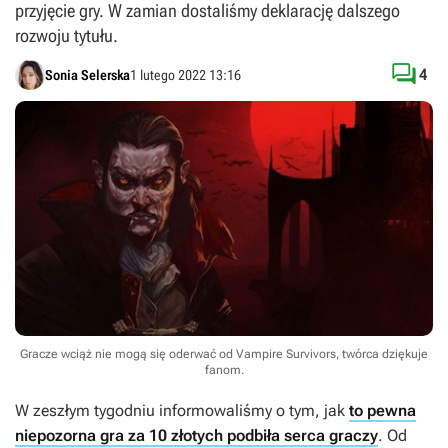
przyjęcie gry. W zamian dostaliśmy deklarację dalszego
rozwoju tytułu.

4
Sonia Selerska
1 lutego 2022 13:16
Gracze wciąż nie mogą się oderwać od Vampire Survivors, twórca dziękuje
fanom.
W zeszłym tygodniu informowaliśmy o tym, jak
to pewna
niepozorna gra za 10 złotych podbiła serca graczy
. Od