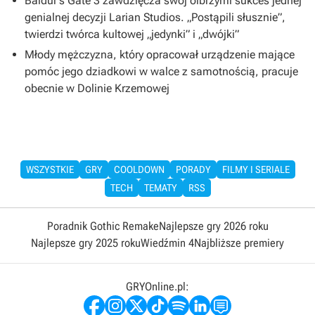
Baldur’s Gate 3 zawdzięcza swój olbrzymi sukces jednej
genialnej decyzji Larian Studios. „Postąpili słusznie”,
twierdzi twórca kultowej „jedynki” i „dwójki”
Młody mężczyzna, który opracował urządzenie mające
pomóc jego dziadkowi w walce z samotnością, pracuje
obecnie w Dolinie Krzemowej
WSZYSTKIE
GRY
COOLDOWN
PORADY
FILMY I SERIALE
TECH
TEMATY
RSS
Poradnik Gothic Remake
Najlepsze gry 2026 roku
Najlepsze gry 2025 roku
Wiedźmin 4
Najbliższe premiery
GRYOnline.pl: