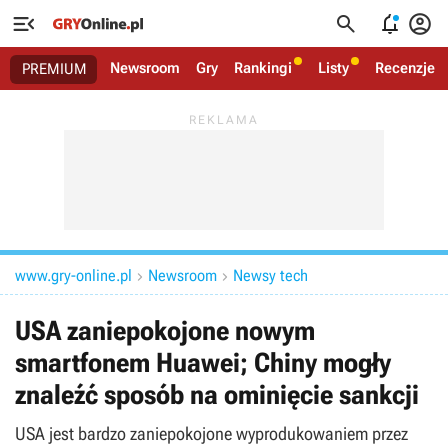




Newsroom
Gry
Rankingi
Listy
Recenzje
PREMIUM
www.gry-online.pl
Newsroom
Newsy tech


USA zaniepokojone nowym
smartfonem Huawei; Chiny mogły
znaleźć sposób na ominięcie sankcji
USA jest bardzo zaniepokojone wyprodukowaniem przez