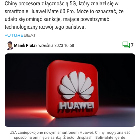
Chiny procesora z łącznością 5G, który znalazł się w
smartfonie Huawei Mate 60 Pro. Może to oznaczać, że
udało się ominąć sankcje, mające powstrzymać
technologiczny rozwój tego państwa.

7
Marek Pluta
8 września 2023 16:58
USA zaniepokojone nowym smartfonem Huawei; Chiny mogły znaleźć
sposób na ominięcie sankcji
Źródło: Unsplash | BoliviaInteligente
.