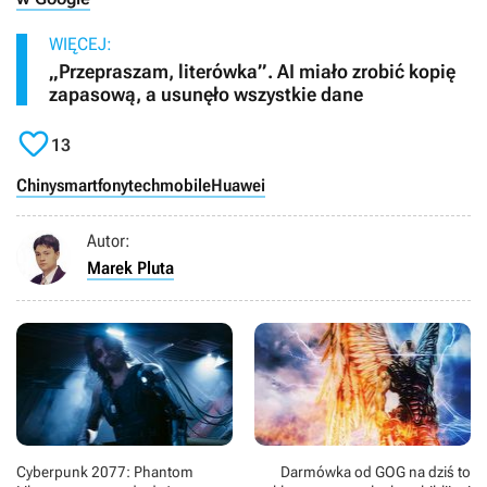
WIĘCEJ:
„Przepraszam, literówka”. AI miało zrobić kopię
zapasową, a usunęło wszystkie dane

13
Chiny
smartfony
tech
mobile
Huawei
Autor:
Marek Pluta
Cyberpunk 2077: Phantom
Darmówka od GOG na dziś to