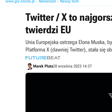
www.gry-online.pl
Newsroom
Newsy tech


Twitter / X to najgo
twierdzi EU
Unia Europejska ostrzega Elona Muska, by
Platforma X (dawniej Twitter), stała się o
Marek Pluta
28 września 2023 14:37