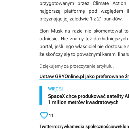
przygotowanym przez Climate Action 
najgorszą platformę pod względem il
przyznając jej zaledwie 1 z 21 punktów.
Elon Musk na razie nie skomentował te
odniesie. Nie znamy też dokładniejszych
portal, jeśli jego właściciel nie dostosu
że skończy się to poważnymi karami fina
Dziękujemy za przeczytanie artykułu.
Ustaw GRYOnline.pl jako preferowane ź
WIĘCEJ:
SpaceX chce produkować satelity A
1 milion metrów kwadratowych

11
Twitter
rozrywka
media społecznościowe
Elo