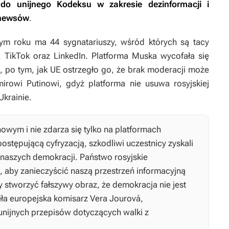
 do unijnego Kodeksu w zakresie dezinformacji i
 newsów
.
m roku ma 44 sygnatariuszy, wśród których są tacy
 TikTok oraz LinkedIn. Platforma Muska wycofała się
 po tym, jak UE ostrzegło go, że brak moderacji może
owi Putinowi, gdyż platforma nie usuwa rosyjskiej
krainie.
nowym i nie zdarza się tylko na platformach
ostępującą cyfryzacją, szkodliwi uczestnicy zyskali
aszych demokracji. Państwo rosyjskie
, aby zanieczyścić naszą przestrzeń informacyjną
 stworzyć fałszywy obraz, że demokracja nie jest
ziła europejska komisarz Vera Jourová,
nijnych przepisów dotyczących walki z