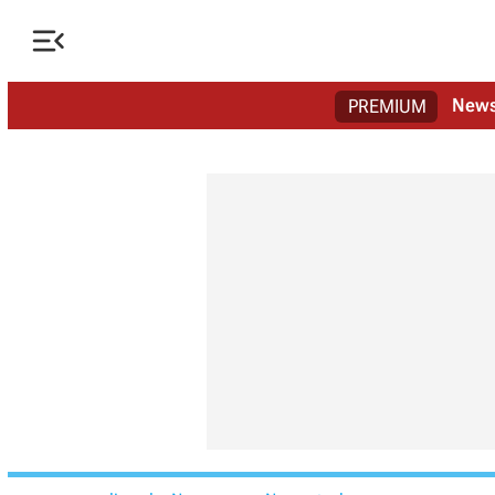

New
PREMIUM