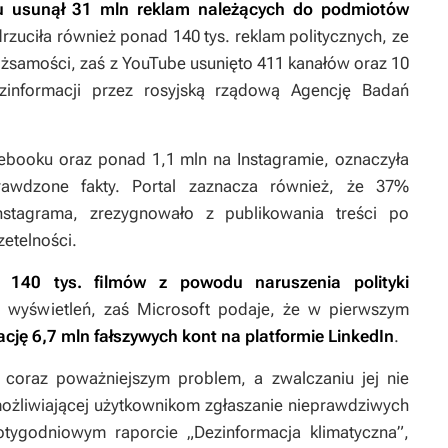
ku usunął 31 mln reklam należących do podmiotów
drzuciła również ponad 140 tys. reklam politycznych, ze
ożsamości, zaś z YouTube usunięto 411 kanałów oraz 10
zinformacji przez rosyjską rządową Agencję Badań
cebooku oraz ponad 1,1 mln na Instagramie, oznaczyła
prawdzone fakty. Portal zaznacza również, że 37%
stagrama, zrezygnowało z publikowania treści po
zetelności.
 140 tys. filmów z powodu naruszenia polityki
d wyświetleń, zaś Microsoft podaje, że w pierwszym
cję 6,7 mln fałszywych kont na platformie LinkedIn
.
ę coraz poważniejszym problem, a zwalczaniu jej nie
ożliwiającej użytkownikom zgłaszanie nieprawdziwych
tygodniowym raporcie „Dezinformacja klimatyczna”,