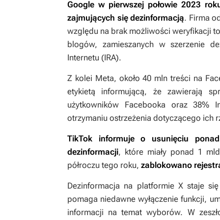
Google w pierwszej połowie 2023 ro
zajmujących się dezinformacją
. Firma o
względu na brak możliwości weryfikacji t
blogów, zamieszanych w szerzenie de
Internetu (IRA).
Z kolei Meta, około 40 mln treści na Fa
etykietą informującą, że zawierają s
użytkowników Facebooka oraz 38% In
otrzymaniu ostrzeżenia dotyczącego ich r
TikTok informuje o usunięciu ponad
dezinformacji
, które miały ponad 1 ml
półroczu tego roku,
zablokowano rejestra
Dezinformacja na platformie X staje si
pomaga niedawne wyłączenie funkcji, um
informacji na temat wyborów. W zeszło