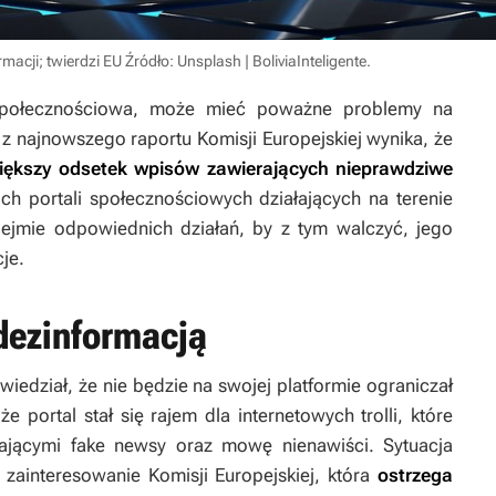
rmacji; twierdzi EU
Źródło: Unsplash | BoliviaInteligente
.
społecznościowa, może mieć poważne problemy na
 z najnowszego raportu Komisji Europejskiej wynika, że
większy odsetek wpisów zawierających nieprawdziwe
ich portali społecznościowych działających na terenie
podejmie odpowiednich działań, by z tym walczyć, jego
je.
 dezinformacją
wiedział, że nie będzie na swojej platformie ograniczał
e portal stał się rajem dla internetowych trolli, które
ającymi fake newsy oraz mowę nienawiści. Sytuacja
 zainteresowanie Komisji Europejskiej, która
ostrzega