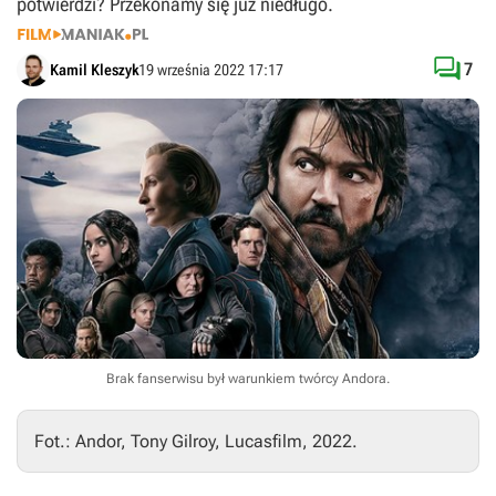
potwierdzi? Przekonamy się już niedługo.

7
Kamil Kleszyk
19 września 2022 17:17
Brak fanserwisu był warunkiem twórcy Andora.
Fot.: Andor, Tony Gilroy, Lucasfilm, 2022.