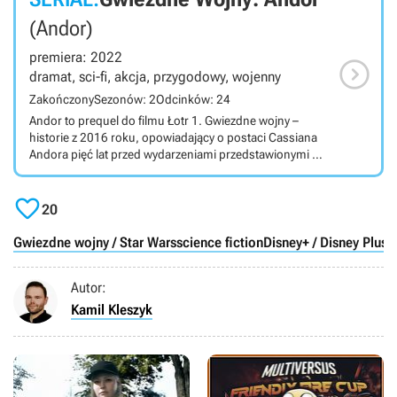
(Andor)
premiera: 2022

dramat, sci-fi, akcja, przygodowy, wojenny
Zakończony
Sezonów: 2
Odcinków: 24
Andor to prequel do filmu Łotr 1. Gwiezdne wojny –
historie z 2016 roku, opowiadający o postaci Cassiana
Andora pięć lat przed wydarzeniami przedstawionymi w
Łotrze 1; poznamy nie tylko przeszłość Cassiana, ale i
całej Rebelii. Serial telewizyjny osadzony w świecie

Gwiezdnych wojen został stworzony przez Tony’ego
20
Gilroya dla serwisu streamingowego Disney+. Za
scenariusz odpowiada Gilroy wraz ze swoim bratem,
Gwiezdne wojny / Star Wars
science fiction
Disney+ / Disney Plus
Danem oraz Beau Willimonem i Stephenem Schiffem. W
głównej roli powraca Diego Luna, który jest także
Autor:
producentem wykonawczym. W rolach głównych
występują również Stellan Skarsgĺrd, Forest Whitaker,
Kamil Kleszyk
Adria Arjona, Fiona Shaw, Denise Gough, Kyle Soller i
Genevieve O’Reilly.