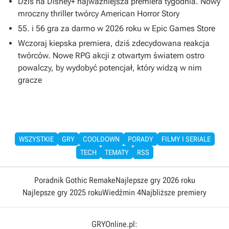
Dziś na Disney+ najważniejsza premiera tygodnia. Nowy
mroczny thriller twórcy American Horror Story
55. i 56 gra za darmo w 2026 roku w Epic Games Store
Wczoraj kiepska premiera, dziś zdecydowana reakcja
twórców. Nowe RPG akcji z otwartym światem ostro
powalczy, by wydobyć potencjał, który widzą w nim
gracze
WSZYSTKIE
GRY
COOLDOWN
PORADY
FILMY I SERIALE
TECH
TEMATY
RSS
Poradnik Gothic Remake
Najlepsze gry 2026 roku
Najlepsze gry 2025 roku
Wiedźmin 4
Najbliższe premiery
GRYOnline.pl: