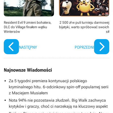
Resident Evil 9 zmieni bohatera,
2 500 zł w puli turnieju darmowej
DLC do Village finałem wątku
bijatyki, warto spróbować swoich
Wintersów
sił
NASTĘPNY
POPRZEDNI
Najnowsze Wiadomości
Za 5 tygodni premiera kontynuacji polskiego
kryminalnego hitu. 6-odcinkowy spin-off popularnej serii
z Maciejem Musiałem
Nota 94% nie pozostawia złudzeń. Big Walk zachwyca
krytyków i graczy, choć ci narzekają na kluczowy aspekt