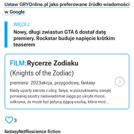
Ustaw GRYOnline.pl jako preferowane źródło wiadomości
w Google
WIĘCEJ:
Nowy, długi zwiastun GTA 6 dostał datę
premiery. Rockstar buduje napięcie krótkim
teaserem
FILM:
Rycerze Zodiaku
(Knights of the Zodiac)

premiera: 2023
akcja, przygodowy, fantasy
Kiedy uparty sierota z ulicy, Seiya, w poszukiwaniu swojej
porwanej siostry nieświadomie sięga po ukryte moce,
odkrywa, że może być jedyną żyjącą osobą, która może
ochronić reinkarnowaną boginię, wysłaną, by czuwać
nad ludzkością. Czy uda mu się zapomnieć o przeszłości

i wypełnić swoje przeznaczenie, by zostać Rycerzem
3
Zodiaku?
fantasy
Netflix
science fiction