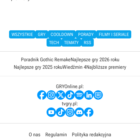
WSZYSTKIE
GRY
COOLDOWN
PORADY
FILMY I SERIALE
TECH
TEMATY
RSS
Poradnik Gothic Remake
Najlepsze gry 2026 roku
Najlepsze gry 2025 roku
Wiedźmin 4
Najbliższe premiery
GRYOnline.pl:
tvgry.pl:
O nas
Regulamin
Polityka redakcyjna