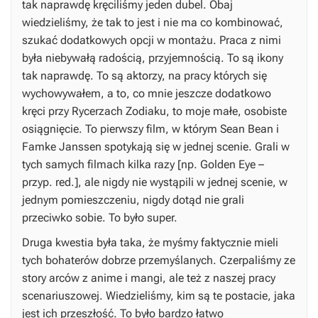
tak naprawdę kręciliśmy jeden dubel. Obaj
wiedzieliśmy, że tak to jest i nie ma co kombinować,
szukać dodatkowych opcji w montażu. Praca z nimi
była niebywałą radością, przyjemnością. To są ikony
tak naprawdę. To są aktorzy, na pracy których się
wychowywałem, a to, co mnie jeszcze dodatkowo
kręci przy
Rycerzach Zodiaku
, to moje małe, osobiste
osiągnięcie. To pierwszy film, w którym Sean Bean i
Famke Janssen spotykają się w jednej scenie. Grali w
tych samych filmach kilka razy [np.
Golden Eye
–
przyp. red.], ale nigdy nie wystąpili w jednej scenie, w
jednym pomieszczeniu, nigdy dotąd nie grali
przeciwko sobie. To było super.
Druga kwestia była taka, że myśmy faktycznie mieli
tych bohaterów dobrze przemyślanych. Czerpaliśmy ze
story arców z anime i mangi, ale też z naszej pracy
scenariuszowej. Wiedzieliśmy, kim są te postacie, jaka
jest ich przeszłość. To było bardzo łatwo