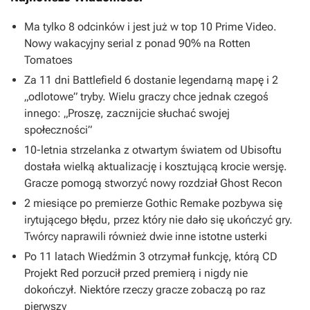
Ma tylko 8 odcinków i jest już w top 10 Prime Video.
Nowy wakacyjny serial z ponad 90% na Rotten
Tomatoes
Za 11 dni Battlefield 6 dostanie legendarną mapę i 2
„odlotowe” tryby. Wielu graczy chce jednak czegoś
innego: „Proszę, zacznijcie słuchać swojej
społeczności”
10-letnia strzelanka z otwartym światem od Ubisoftu
dostała wielką aktualizację i kosztującą krocie wersję.
Gracze pomogą stworzyć nowy rozdział Ghost Recon
2 miesiące po premierze Gothic Remake pozbywa się
irytującego błędu, przez który nie dało się ukończyć gry.
Twórcy naprawili również dwie inne istotne usterki
Po 11 latach Wiedźmin 3 otrzymał funkcję, którą CD
Projekt Red porzucił przed premierą i nigdy nie
dokończył. Niektóre rzeczy gracze zobaczą po raz
pierwszy