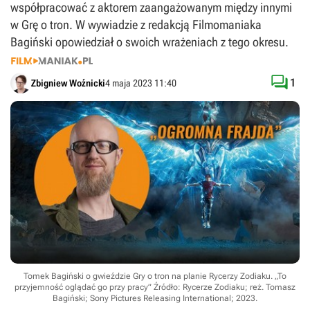
współpracować z aktorem zaangażowanym między innymi
w Grę o tron. W wywiadzie z redakcją Filmomaniaka
Bagiński opowiedział o swoich wrażeniach z tego okresu.

1
Zbigniew Woźnicki
4 maja 2023 11:40
Tomek Bagiński o gwieździe Gry o tron na planie Rycerzy Zodiaku. „To
przyjemność oglądać go przy pracy”
Źródło: Rycerze Zodiaku; reż. Tomasz
Bagiński; Sony Pictures Releasing International; 2023
.