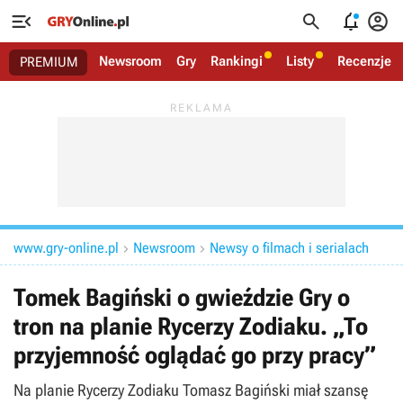




Newsroom
Gry
Rankingi
Listy
Recenzje
PREMIUM
www.gry-online.pl
Newsroom
Newsy o filmach i serialach


Tomek Bagiński o gwieździe Gry o
tron na planie Rycerzy Zodiaku. „To
przyjemność oglądać go przy pracy”
Na planie Rycerzy Zodiaku Tomasz Bagiński miał szansę