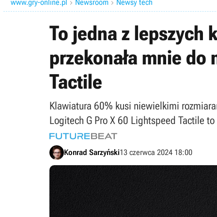
www.gry-online.pl
Newsroom
Newsy tech


To jedna z lepszych 
przekonała mnie do m
Tactile
Klawiatura 60% kusi niewielkimi rozmiara
Logitech G Pro X 60 Lightspeed Tactile 
Konrad Sarzyński
13 czerwca 2024 18:00