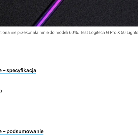
t ona nie przekonała mnie do modeli 60%. Test Logitech G Pro X 60 Lights
e – specyfikacja
a
ile – podsumowanie