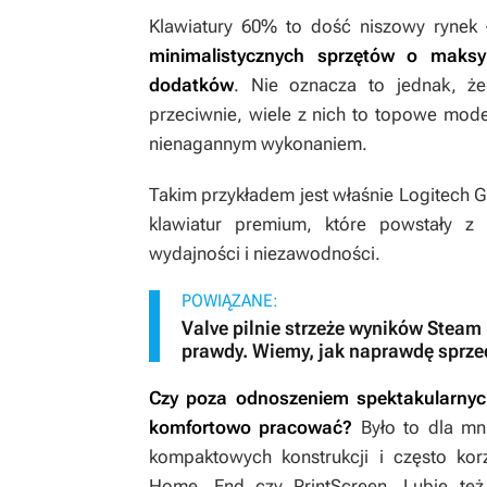
Klawiatury 60% to dość niszowy rynek
minimalistycznych sprzętów o maks
dodatków
. Nie oznacza to jednak, że
przeciwnie, wiele z nich to topowe mode
nienagannym wykonaniem.
Takim przykładem jest właśnie Logitech G 
klawiatur premium, które powstały 
wydajności i niezawodności.
POWIĄZANE:
Valve pilnie strzeże wyników Steam 
prawdy. Wiemy, jak naprawdę sprzed
Czy poza odnoszeniem spektakularnyc
komfortowo pracować?
Było to dla mni
kompaktowych konstrukcji i często kor
Home, End czy PrintScreen. Lubię też 