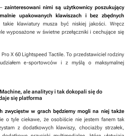
 –
zainteresowani nimi są użytkownicy poszukujący
ymalnie upakowanych klawiszach i bez zbędnych
 takie klawiatury musza być niskiej jakości. Wręcz
le wyposażone w świetne przełączniki i cechujące się
Pro X 60 Lightspeed Tactile. To przedstawiciel rodziny
z udziałem e-sportowców i z myślą o maksymalnej
Machine, ale analitycy i tak dokopali się do
aje się platforma
h zwycięstw w grach będziemy mogli na niej także
e o tyle ciekawe, że osobiście nie jestem fanem tak
zystam z dodatkowych klawiszy, chociażby strzałek,
dodatkowe przyciski multimedialne, które ułatwiają