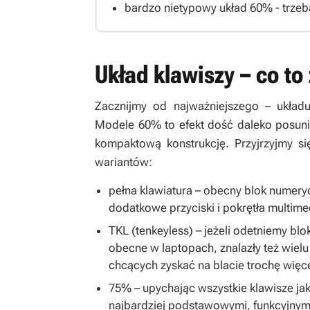
bardzo nietypowy układ 60% - trz
Układ klawiszy – co t
Zacznijmy od najważniejszego – układ
Modele 60% to efekt dość daleko posunię
kompaktową konstrukcję. Przyjrzyjmy si
wariantów:
pełna klawiatura – obecny blok numerycz
dodatkowe przyciski i pokrętła multimed
TKL (tenkeyless) – jeżeli odetniemy bl
obecne w laptopach, znalazły też wiel
chcących zyskać na blacie trochę więce
75% – upychając wszystkie klawisze jak
najbardziej podstawowymi, funkcyjnymi