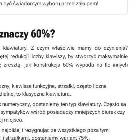
eba być świadomym wyboru przed zakupem!
o znaczy 60%?
u klawiatury. Z czym właściwie mamy do czynienia?
tej redukcji liczby klawiszy, by stworzyć maksymalnie
ę zresztą, jak konstrukcja 60% wypada na tle innych
ny, klawisze funkcyjne, strzałki, często liczne
ialne; to klasyczna klawiatura.
ok numeryczny, dostaniemy ten typ klawiatury. Często są
u sympatyków wśród posiadaczy mniejszych biurek czy
j miejsca.
 najbliżej i rezygnując ze wszystkiego poza tymi
 i strzałkami, dostaniemy wariant 75%.