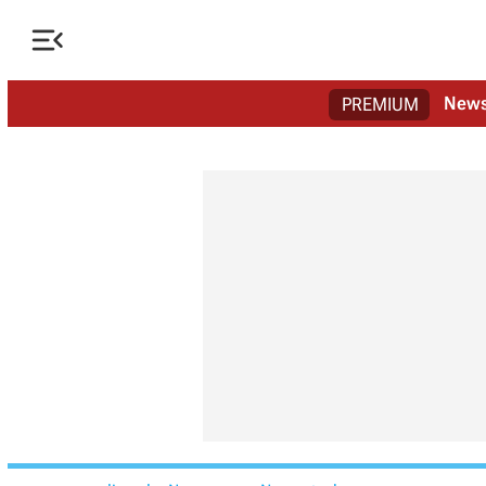

New
PREMIUM