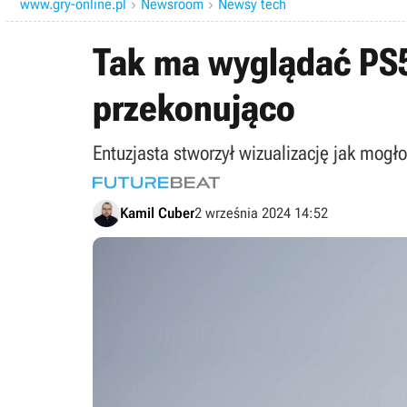
www.gry-online.pl
Newsroom
Newsy tech


Tak ma wyglądać PS5
przekonująco
Entuzjasta stworzył wizualizację jak mog
Kamil Cuber
2 września 2024 14:52