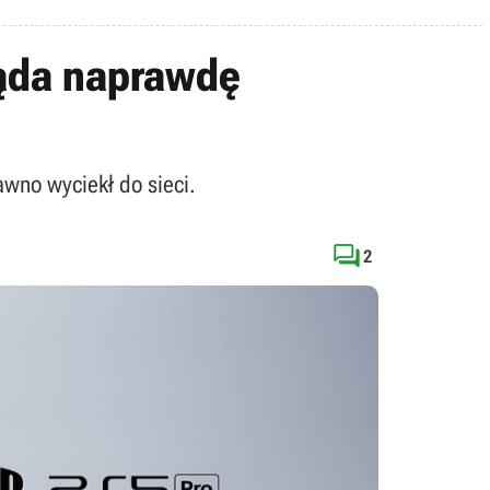
ląda naprawdę
awno wyciekł do sieci.

2