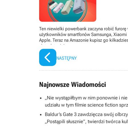
Ten niewielki powerbank zaczyna robić furorę
użytkowników smartfonów Samsunga, Xiaomi 
Apple. Teraz na Amazonie kupisz go kilkadzies
złotych taniej
NASTĘPNY
Najnowsze Wiadomości
„Nie wystąpiłbym w nim ponownie i nie
udziału w tym filmie science fiction spr
Baldur’s Gate 3 zawdzięcza swój olbrzym
„Postąpili słusznie”, twierdzi twórca ku