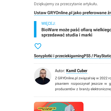
Dziękujemy za przeczytanie artykułu.
Ustaw GRYOnline.pl jako preferowane ź
WIĘCEJ:
BioWare może paść ofiarą wielkiego
sprzedawać studia i marki

Sony
plotki i przecieki
gaming
PS5 / PlayStati
Autor:
Kamil Cuber
Z GRYOnline.pl związał się w 2022 r
pisaniem rozpoczynał jeszcze w 
producentów z branży elektroniczne
się sprzętem, stopniowo coraz lepi
single-player, choć nie odrzuci też 