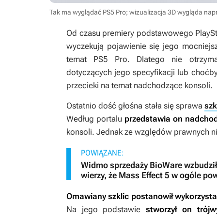
Tak ma wyglądać PS5 Pro; wizualizacja 3D wygląda na
Od czasu premiery podstawowego PlayStat
wyczekują pojawienie się jego mocniejsz
temat PS5 Pro. Dlatego nie otrzyma
dotyczących jego specyfikacji lub choćb
przecieki na temat nadchodzące konsoli.
Ostatnio dość głośna stała się sprawa
szk
Według portalu
przedstawia on nadcho
konsoli. Jednak ze względów prawnych ni
POWIĄZANE:
Widmo sprzedaży BioWare wzbudziło
wierzy, że Mass Effect 5 w ogóle po
Omawiany szklic postanowił wykorzystać
Na jego podstawie
stworzył on trój