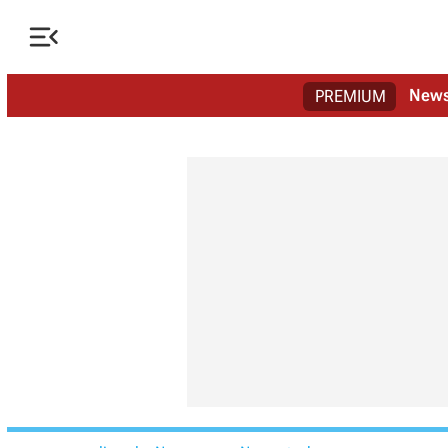

New
PREMIUM