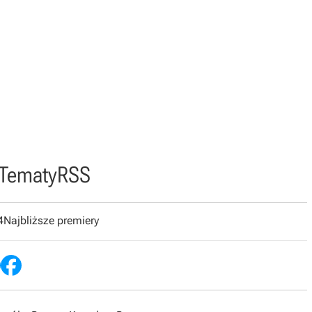
Tematy
RSS
4
Najbliższe premiery