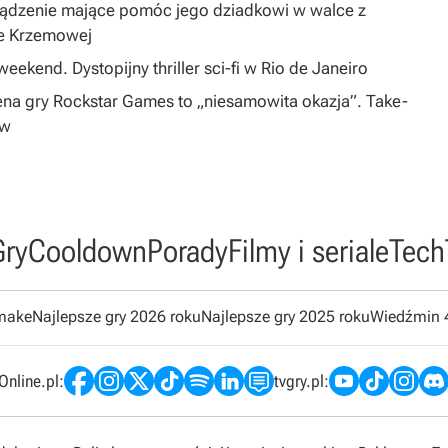
ządzenie mające pomóc jego dziadkowi w walce z
ie Krzemowej
eekend. Dystopijny thriller sci-fi w Rio de Janeiro
na gry Rockstar Games to „niesamowita okazja”. Take-
ów
Gry
Cooldown
Porady
Filmy i seriale
Tech
emake
Najlepsze gry 2026 roku
Najlepsze gry 2025 roku
Wiedźmin 
nline.pl:
tvgry.pl: