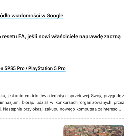
ródło wiadomości w Google
 resetu EA, jeśli nowi właściciele naprawdę zaczną
on 5
PS5 Pro / PlayStation 5 Pro
oku, jest autorem tekstów o tematyce sprzętowej. Swoją przygodę z
gimnazjum, biorąc udział w konkursach organizowanych przez
j. Następnie przy okazji zakupu nowego komputera zainteresował
ej poznając rynek komputerowy. Zagorzały fan komputerów i gier
zaproszenia do gry w szachy oraz Foxhole’a.