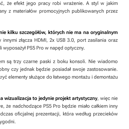
ć, że efekt jego pracy robi wrażenie. A styl w jakim
nany z materiałów promocyjnych publikowanych przez
anie kilku szczegółów, których nie ma na oryginalnym
zy innymi złącza HDMI, 2x USB 3.0, port zasilania oraz
li wyposażył PS5 Pro w napęd optyczny.
em są trzy czarne paski z boku konsoli. Nie wiadomo
dobny czy jednak będzie posiadał swoje zastosowanie.
kryć elementy służące do łatwego montażu i demontażu
 wizualizacja to jedynie projekt artystyczny
, więc nie
iwe, że nadchodzące PS5 Pro będzie miało całkiem inny
dczas oficjalnej prezentacji, która według przecieków
tygodni.