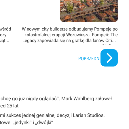
 wśród
W nowym city builderze odbudujemy Pompeje po
czy
katastrofalnej erupcji Wezuwiusza. Pompeii: The
iąt
Legacy zapowiada się na gratkę dla fanów Cities:
Skylines
POPRZEDNI
 chcę go już nigdy oglądać”. Mark Wahlberg żałował
zed 25 lat
i sukces jednej genialnej decyzji Larian Studios.
ltowej „jedynki” i „dwójki”