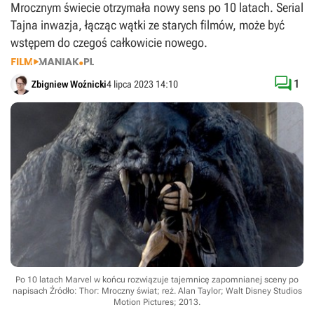
Mrocznym świecie otrzymała nowy sens po 10 latach. Serial
Tajna inwazja, łącząc wątki ze starych filmów, może być
wstępem do czegoś całkowicie nowego.

1
Zbigniew Woźnicki
4 lipca 2023 14:10
Po 10 latach Marvel w końcu rozwiązuje tajemnicę zapomnianej sceny po
napisach
Źródło: Thor: Mroczny świat; reż. Alan Taylor; Walt Disney Studios
Motion Pictures; 2013
.