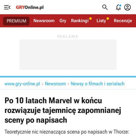




Newsroom
Gry
Rankingi
Listy
Recenzje
PREMIUM
www.gry-online.pl
Newsroom
Newsy o filmach i serialach


Po 10 latach Marvel w końcu
rozwiązuje tajemnicę zapomnianej
sceny po napisach
Teoretycznie nic nieznacząca scena po napisach w Thorze: