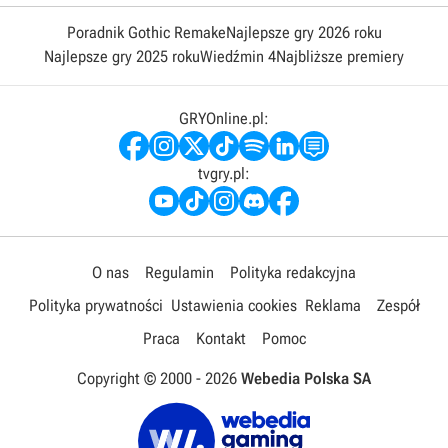
Poradnik Gothic Remake
Najlepsze gry 2026 roku
Najlepsze gry 2025 roku
Wiedźmin 4
Najbliższe premiery
GRYOnline.pl:
tvgry.pl:
O nas
Regulamin
Polityka redakcyjna
Polityka prywatności
Ustawienia cookies
Reklama
Zespół
Praca
Kontakt
Pomoc
Copyright © 2000 -
2026
Webedia Polska SA