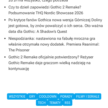
26 zł ma wszystko, czego potrzeba
Czy to dzień zapowiedzi Gothic 2 Remake?
Podsumowanie THQ Nordic Showcase 2026
Po krytyce fanów Gothica nowa wersja Górniczej Doliny
jest gotowa, by znów powalczyć o ich serca. Oto ważna
data dla Gothic: A Shadow’s Quest
Niespodzianka: nastawiona na fabułę mroczna gra
właśnie otrzymała nowy dodatek. Premiera Reanimal:
The Prisoner
Gothic 2 Remake oficjalnie potwierdzony? Reżyser
Gothic Remake daje graczom wielką nadzieję na
kontynuację
WSZYSTKIE
GRY
COOLDOWN
PORADY
FILMY I SERIALE
TECH
TEMATY
RSS