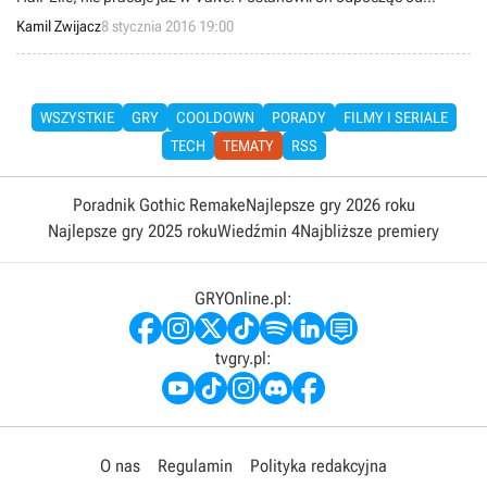
branży elektronicznej rozrywki i skupić się na bardziej
Kamil Zwijacz
8 stycznia 2016 19:00
samodzielnych projektach.
WSZYSTKIE
GRY
COOLDOWN
PORADY
FILMY I SERIALE
TECH
TEMATY
RSS
Poradnik Gothic Remake
Najlepsze gry 2026 roku
Najlepsze gry 2025 roku
Wiedźmin 4
Najbliższe premiery
GRYOnline.pl:
tvgry.pl:
O nas
Regulamin
Polityka redakcyjna