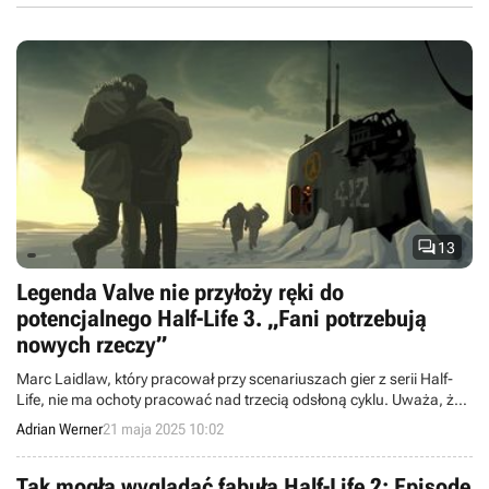

13
Legenda Valve nie przyłoży ręki do
potencjalnego Half-Life 3. „Fani potrzebują
nowych rzeczy”
Marc Laidlaw, który pracował przy scenariuszach gier z serii Half-
Life, nie ma ochoty pracować nad trzecią odsłoną cyklu. Uważa, że
marka potrzebuje świeżych pomysłów, a te zapewnią jej nowy
Adrian Werner
21 maja 2025 10:02
twórcy.
Tak mogła wyglądać fabuła Half-Life 2: Episode