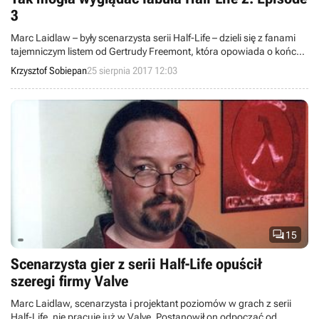
3
Marc Laidlaw – były scenarzysta serii Half-Life – dzieli się z fanami
tajemniczym listem od Gertrudy Freemont, która opowiada o końcu
swojej przygody. Całość okazuje się zmyślnym przekazaniem
Krzysztof Sobiepan
25 sierpnia 2017 12:03
prawdopodobnego zarysu historii ostatniego epizodu Half-Life’a 2 i
rozwiązuje niedokończoną fabułę.

15
Scenarzysta gier z serii Half-Life opuścił
szeregi firmy Valve
Marc Laidlaw, scenarzysta i projektant poziomów w grach z serii
Half-Life, nie pracuje już w Valve. Postanowił on odpocząć od