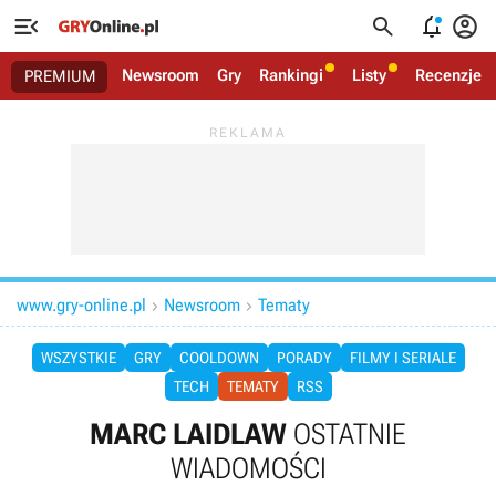




Newsroom
Gry
Rankingi
Listy
Recenzje
PREMIUM
www.gry-online.pl
Newsroom
Tematy


WSZYSTKIE
GRY
COOLDOWN
PORADY
FILMY I SERIALE
TECH
TEMATY
RSS
MARC LAIDLAW
OSTATNIE
WIADOMOŚCI