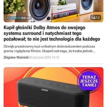

13
Kupił głośniki Dolby Atmos do swojego
systemu surround i natychmiast tego
pożałował; to nie jest technologia dla każdego
Dźwięk przestrzenny kusi unikalnym doświadczeniem podczas
grania i oglądania filmów. Ekspert ostrzega, że trzeba jednak
wiedzieć, jak skonfigurować zestaw głośników, żeby wykorzystać
Zbigniew Woźnicki
30 stycznia 2025 14:13
ich potencjał.