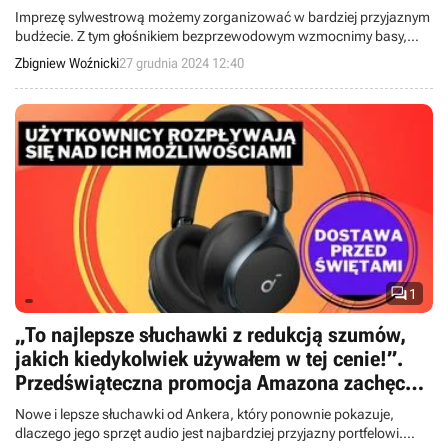
Imprezę sylwestrową możemy zorganizować w bardziej przyjaznym
budżecie. Z tym głośnikiem bezprzewodowym wzmocnimy basy,
rzucając wyzwanie droższej konkurencji.
Zbigniew Woźnicki
27 grudnia 2024 12:40

1
„To najlepsze słuchawki z redukcją szumów,
jakich kiedykolwiek używałem w tej cenie!”.
Przedświąteczna promocja Amazona zachęca
do zakupu tego zestawu
Nowe i lepsze słuchawki od Ankera, który ponownie pokazuje,
dlaczego jego sprzęt audio jest najbardziej przyjazny portfelowi.