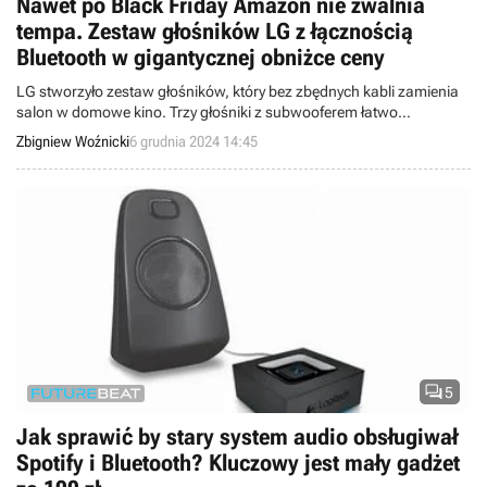
Nawet po Black Friday Amazon nie zwalnia
tempa. Zestaw głośników LG z łącznością
Bluetooth w gigantycznej obniżce ceny
LG stworzyło zestaw głośników, który bez zbędnych kabli zamienia
salon w domowe kino. Trzy głośniki z subwooferem łatwo
skonfigurować i zrobi to osoba nawet bez doświadczenia
Zbigniew Woźnicki
6 grudnia 2024 14:45
technicznego.

5
Jak sprawić by stary system audio obsługiwał
Spotify i Bluetooth? Kluczowy jest mały gadżet