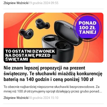
Ergonomiczna konstrukcja pozwala czerpać jeszcze większą
Zbigniew Woźnicki
19 grudnia 2024 09:55
przyjemność ze słuchania muzyki.
Nie znam lepszej propozycji na prezent
świąteczny. Te słuchawki miażdżą konkurencję
baterią na 140 godzin i ceną poniżej 100 zł
To obecnie najbardziej niepozorne słuchawki bezprzewodowe. Za
mniej niż 100 zł otrzymujemy sprzęt działający przez grubo ponad
100 godzin i odporny na wodę. Tak robi się przedświąteczne okazje.
Zbigniew Woźnicki
18 grudnia 2024 15:10