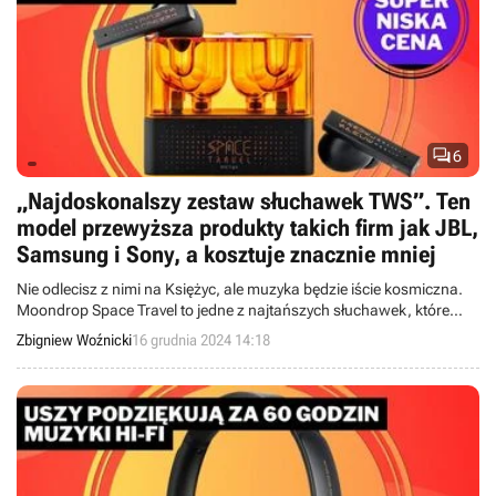

6
„Najdoskonalszy zestaw słuchawek TWS”. Ten
model przewyższa produkty takich firm jak JBL,
Samsung i Sony, a kosztuje znacznie mniej
Nie odlecisz z nimi na Księżyc, ale muzyka będzie iście kosmiczna.
Moondrop Space Travel to jedne z najtańszych słuchawek, które
oferują funkcje zarezerwowane dla znacznie droższego sprzętu.
Zbigniew Woźnicki
16 grudnia 2024 14:18