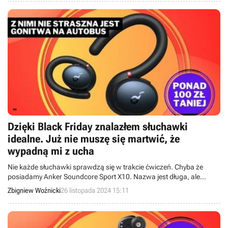
Dzięki Black Friday znalazłem słuchawki
idealne. Już nie muszę się martwić, że
wypadną mi z ucha
Nie każde słuchawki sprawdzą się w trakcie ćwiczeń. Chyba że
posiadamy Anker Soundcore Sport X10. Nazwa jest długa, ale
konstrukcja mówi sama za siebie. Koniec z wypadającymi
Zbigniew Woźnicki
26 listopada 2024 15:11
słuchawkami podczas sprintu do autobusu.