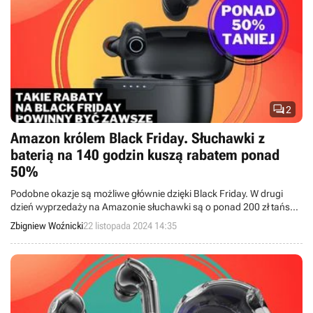

2
Amazon królem Black Friday. Słuchawki z
baterią na 140 godzin kuszą rabatem ponad
50%
Podobne okazje są możliwe głównie dzięki Black Friday. W drugi
dzień wyprzedaży na Amazonie słuchawki są o ponad 200 zł tańsze
względem oryginalnej ceny. Zapomnij o kablu do ładowania nawet
Zbigniew Woźnicki
22 listopada 2024 14:35
na ponad 100 godzin.