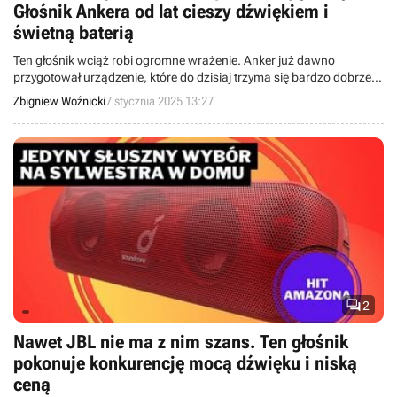
Głośnik Ankera od lat cieszy dźwiękiem i
świetną baterią
Ten głośnik wciąż robi ogromne wrażenie. Anker już dawno
przygotował urządzenie, które do dzisiaj trzyma się bardzo dobrze i
jest w stanie konkurować z największymi, jak JBL, oferując przy tym
Zbigniew Woźnicki
7 stycznia 2025 13:27
niższą cenę.

2
Nawet JBL nie ma z nim szans. Ten głośnik
pokonuje konkurencję mocą dźwięku i niską
ceną