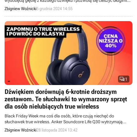
wydobędą głębię z każdego dźwięku i pozwolą się cieszyć długimi
godzinami ulubionej muzyki. I to wszystko za mniej niż 100 zł.
Zbigniew Woźnicki
5 grudnia 2024 14:55

1
Dźwiękiem dorównują 6-krotnie droższym
zestawom. Te słuchawki to wymarzony sprzęt
dla osób nielubiących true wireless
Black Friday Week ma coś dla osób, które czują niechęć do
słuchawek true wireless. Anker Soundcore Life Q30 wytrzymają
nawet do 60 godzin, a dzięki trybowi szumu wiatru i śpiewu ptaków
Zbigniew Woźnicki
28 listopada 2024 13:42
zrelaksujesz się po ciężkim dniu.