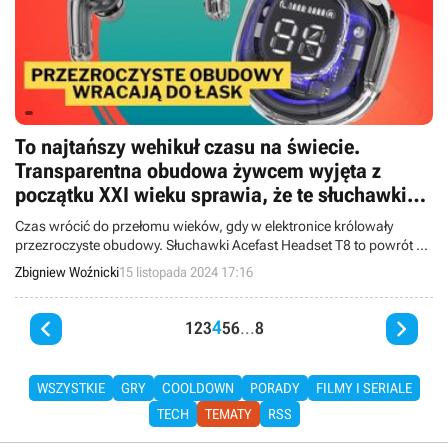
To najtańszy wehikuł czasu na świecie.
Transparentna obudowa żywcem wyjęta z
początku XXI wieku sprawia, że te słuchawki
mogą być hitem nadchodzącego Black Friday
Czas wrócić do przełomu wieków, gdy w elektronice królowały
przezroczyste obudowy. Słuchawki Acefast Headset T8 to powrót do
przeszłości, ale tylko w wyglądzie. Jakością dźwięku nie odbiegają
Zbigniew Woźnicki
15 listopada 2024 17:16
od konkurencji. Co również ważne – ich cena jest naprawdę
kusząca.


4
1
2
3
5
6
...
8
WSZYSTKIE
GRY
COOLDOWN
PORADY
FILMY I SERIALE
TECH
TEMATY
RSS