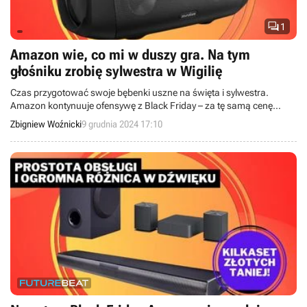

1
Amazon wie, co mi w duszy gra. Na tym
głośniku zrobię sylwestra w Wigilię
Czas przygotować swoje bębenki uszne na święta i sylwestra.
Amazon kontynuuje ofensywę z Black Friday – za tę samą cenę
mamy głośnik z baterią na 24 godziny, funkcją powerbanku i
Zbigniew Woźnicki
9 grudnia 2024 17:10
mocnym basem.