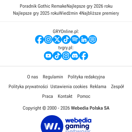
Poradnik Gothic Remake
Najlepsze gry 2026 roku
Najlepsze gry 2025 roku
Wiedźmin 4
Najbliższe premiery
GRYOnline.pl:
tvgry.pl:
O nas
Regulamin
Polityka redakcyjna
Polityka prywatności
Ustawienia cookies
Reklama
Zespół
Praca
Kontakt
Pomoc
Copyright © 2000 -
2026
Webedia Polska SA