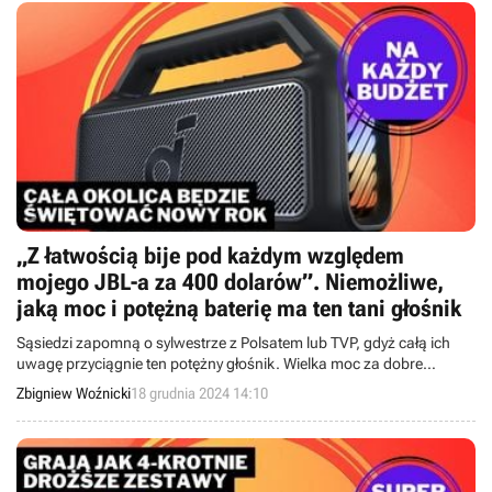
„Z łatwością bije pod każdym względem
mojego JBL-a za 400 dolarów”. Niemożliwe,
jaką moc i potężną baterię ma ten tani głośnik
Sąsiedzi zapomną o sylwestrze z Polsatem lub TVP, gdyż całą ich
uwagę przyciągnie ten potężny głośnik. Wielka moc za dobre
pieniądze i pojemna bateria, która wytrzymuje nawet kilkanaście
Zbigniew Woźnicki
18 grudnia 2024 14:10
godzin pracy. Tego oczekujemy od sprzętu audio.