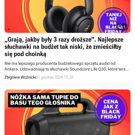

1
„Grają, jakby były 3 razy droższe”. Najlepsze
słuchawki na budżet tak niski, że zmieściłby
się pod choinką
Nie ma lepszego producenta budżetowego sprzętu audio od
Ankera. Udowadniają to słuchawki Soundcore Life Q30, które teraz
są jeszcze tańsze, niż były na Black Friday, a oferują 60 godzin
Zbigniew Woźnicki
11 grudnia 2024 15:35
działania i ANC.