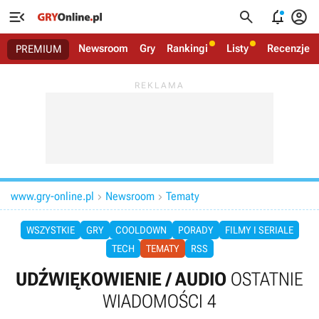




Newsroom
Gry
Rankingi
Listy
Recenzje
PREMIUM
www.gry-online.pl
Newsroom
Tematy


WSZYSTKIE
GRY
COOLDOWN
PORADY
FILMY I SERIALE
TECH
TEMATY
RSS
UDŹWIĘKOWIENIE / AUDIO
OSTATNIE
WIADOMOŚCI 4