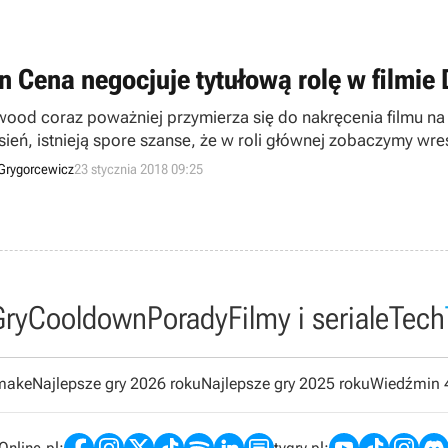
n Cena negocjuje tytułową rolę w filmi
wood coraz poważniej przymierza się do nakręcenia filmu n
sień, istnieją spore szanse, że w roli głównej zobaczymy wre
num Dudes, której współwłaścicelem jest Michael Bay.
Grygorcewicz
23 stycznia 2018 09:25
Gry
Cooldown
Porady
Filmy i seriale
Tech
emake
Najlepsze gry 2026 roku
Najlepsze gry 2025 roku
Wiedźmin 
nline.pl:
tvgry.pl: