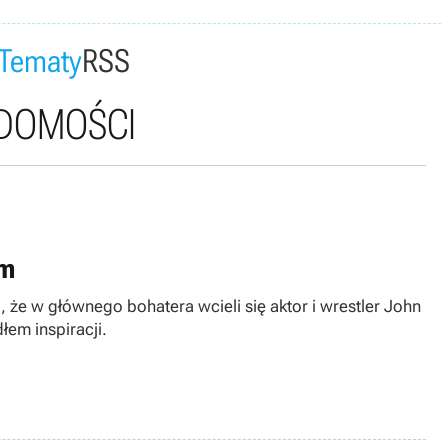
Tematy
RSS
ADOMOŚCI
em
, że w głównego bohatera wcieli się aktor i wrestler John
łem inspiracji.