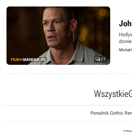
Joh
Holly
donie
Plati
Michał 

17
Wszystkie
Poradnik Gothic R
GRYO