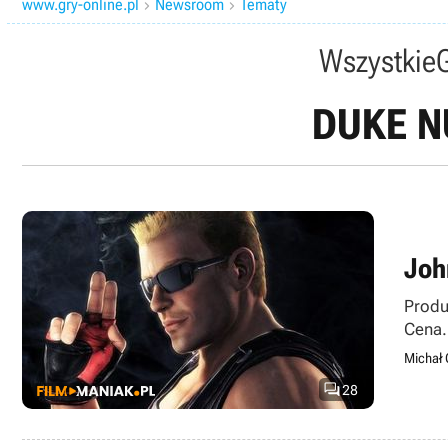
www.gry-online.pl
Newsroom
Tematy


Wszystkie
DUKE N
Joh
Produ
Cena.
Michał 

28