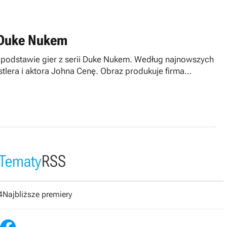
e Duke Nukem
a podstawie gier z serii Duke Nukem. Według najnowszych
stlera i aktora Johna Cenę. Obraz produkuje firma
Tematy
RSS
4
Najbliższe premiery