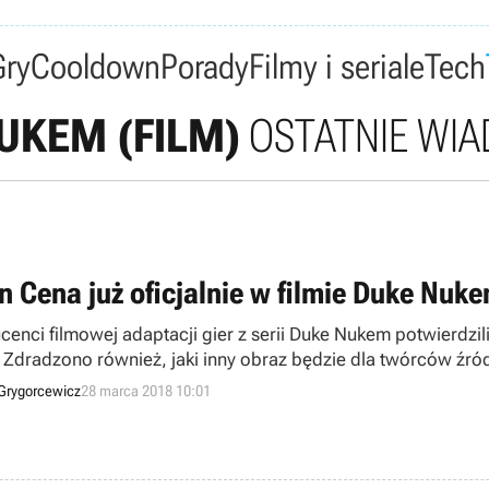
Gry
Cooldown
Porady
Filmy i seriale
Tech
UKEM (FILM)
OSTATNIE WI
n Cena już oficjalnie w filmie Duke Nuk
cenci filmowej adaptacji gier z serii Duke Nukem potwierdzili
 Zdradzono również, jaki inny obraz będzie dla twórców źród
Grygorcewicz
28 marca 2018 10:01