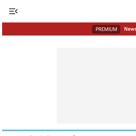

New
PREMIUM