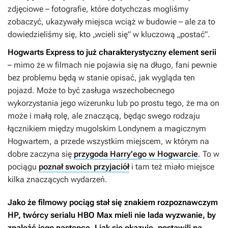
zdjęciowe – fotografie, które dotychczas mogliśmy
zobaczyć, ukazywały miejsca wciąż w budowie – ale za to
dowiedzieliśmy się, kto „wcieli się” w kluczową „postać”.
Hogwarts Express to już charakterystyczny element serii
– mimo że w filmach nie pojawia się na długo, fani pewnie
bez problemu będą w stanie opisać, jak wygląda ten
pojazd. Może to być zasługa wszechobecnego
wykorzystania jego wizerunku lub po prostu tego, że ma on
może i małą rolę, ale znaczącą, będąc swego rodzaju
łącznikiem między mugolskim Londynem a magicznym
Hogwartem, a przede wszystkim miejscem, w którym na
dobre zaczyna się
przygoda Harry’ego w Hogwarcie
. To w
pociągu
poznał swoich przyjaciół
i tam też miało miejsce
kilka znaczących wydarzeń.
Jako że filmowy pociąg stał się znakiem rozpoznawczym
HP, twórcy serialu HBO Max mieli nie lada wyzwanie, by
znaleźć jego następcę. I jak się okazuje, postawili na