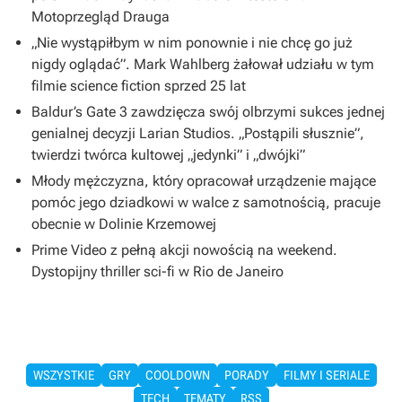
Motoprzegląd Drauga
„Nie wystąpiłbym w nim ponownie i nie chcę go już
nigdy oglądać”. Mark Wahlberg żałował udziału w tym
filmie science fiction sprzed 25 lat
Baldur’s Gate 3 zawdzięcza swój olbrzymi sukces jednej
genialnej decyzji Larian Studios. „Postąpili słusznie”,
twierdzi twórca kultowej „jedynki” i „dwójki”
Młody mężczyzna, który opracował urządzenie mające
pomóc jego dziadkowi w walce z samotnością, pracuje
obecnie w Dolinie Krzemowej
Prime Video z pełną akcji nowością na weekend.
Dystopijny thriller sci-fi w Rio de Janeiro
WSZYSTKIE
GRY
COOLDOWN
PORADY
FILMY I SERIALE
TECH
TEMATY
RSS