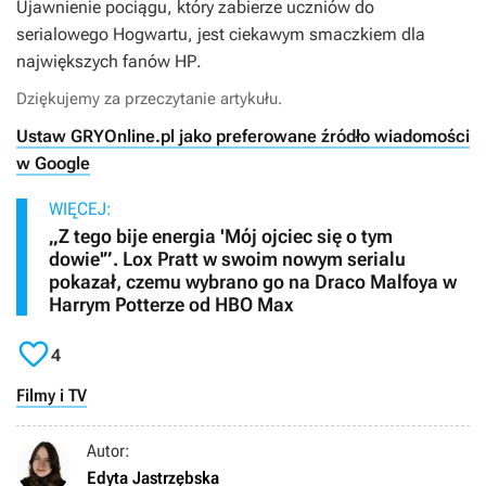
Ujawnienie pociągu, który zabierze uczniów do
serialowego Hogwartu, jest ciekawym smaczkiem dla
największych fanów
HP
.
Dziękujemy za przeczytanie artykułu.
Ustaw GRYOnline.pl jako preferowane źródło wiadomości
w Google
WIĘCEJ:
„Z tego bije energia 'Mój ojciec się o tym
dowie'”. Lox Pratt w swoim nowym serialu
pokazał, czemu wybrano go na Draco Malfoya w
Harrym Potterze od HBO Max

4
Filmy i TV
Autor:
Edyta Jastrzębska