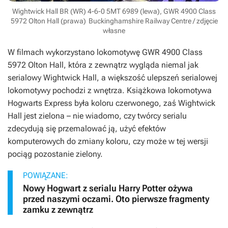
Wightwick Hall BR (WR) 4-6-0 5MT 6989 (lewa), GWR 4900 Class
5972 Olton Hall (prawa)
Buckinghamshire Railway Centre / zdjęcie
własne
W filmach wykorzystano lokomotywę GWR 4900 Class
5972 Olton Hall, która z zewnątrz wygląda niemal jak
serialowy Wightwick Hall, a większość ulepszeń serialowej
lokomotywy pochodzi z wnętrza. Książkowa lokomotywa
Hogwarts Express była koloru czerwonego, zaś Wightwick
Hall jest zielona – nie wiadomo, czy twórcy serialu
zdecydują się przemalować ją, użyć efektów
komputerowych do zmiany koloru, czy może w tej wersji
pociąg pozostanie zielony.
POWIĄZANE:
Nowy Hogwart z serialu Harry Potter ożywa
przed naszymi oczami. Oto pierwsze fragmenty
zamku z zewnątrz