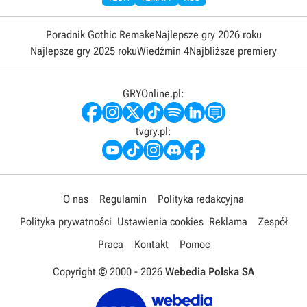
Poradnik Gothic Remake
Najlepsze gry 2026 roku
Najlepsze gry 2025 roku
Wiedźmin 4
Najbliższe premiery
GRYOnline.pl:
tvgry.pl:
O nas
Regulamin
Polityka redakcyjna
Polityka prywatności
Ustawienia cookies
Reklama
Zespół
Praca
Kontakt
Pomoc
Copyright © 2000 -
2026
Webedia Polska SA