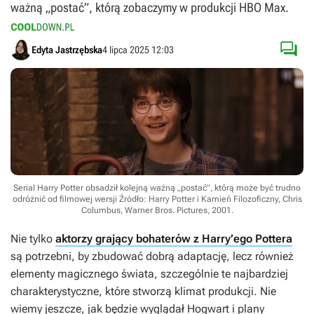
ważną „postać”, którą zobaczymy w produkcji HBO Max.

Edyta Jastrzębska
4 lipca 2025 12:03
Serial Harry Potter obsadził kolejną ważną „postać”, którą może być trudno
odróżnić od filmowej wersji
Źródło: Harry Potter i Kamień Filozoficzny, Chris
Columbus, Warner Bros. Pictures, 2001
.
Nie tylko
aktorzy grający bohaterów z Harry’ego Pottera
są potrzebni, by zbudować dobrą adaptację, lecz również
elementy magicznego świata, szczególnie te najbardziej
charakterystyczne, które stworzą klimat produkcji. Nie
wiemy jeszcze, jak będzie wyglądał Hogwart i plany