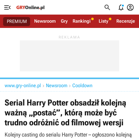




Newsroom
Gry
Rankingi
Listy
Recenzje
PREMIUM
www.gry-online.pl
Newsroom
Cooldown


Serial Harry Potter obsadził kolejną
ważną „postać”, którą może być
trudno odróżnić od filmowej wersji
Kolejny casting do serialu Harry Potter – ogłoszono kolejną